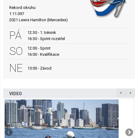
Rekord okruhu:
1:11.097
2021 Lewis Hamilton (Mercedes)
PÁ
12:30 - 1. trénink
16:30 - Sprint rozstřel
SO
12:00 - Sprint
16:00 - Kvalifikace
NE
15:00 - Závod
VIDEO