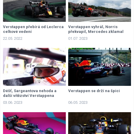
Verstappen přebírá od Leclerca
Verstappen vyhrál, Norris
celkové vedení
překvapil, Mercedes zklamal
22.05. 2022
01.07. 2023
Déšť, Sargeantova nehoda a
Verstappen se drží na špici
další vítězství Verstappena
03.06. 2023
06.05. 2023