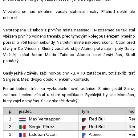
V závěru se nad okruhem začaly stahovat mraky. Příchod deště ale
nehrozil.
Verstappena už nikdo z prvního místa nesesadil. Nizozemec se tak stal
vítězem prvního volného tréninku před týmovým kolegou Pérezem, kterého
porazil o 768 tisícin sekundy. Na třetím místě nakonec skončil Ocon před
čtvrtým De Vriesem. Slušný začátek stáje Alpine potvrzuje i pátý Gasly.
Vlažněji začal Aston Martin. Zatímco Alonso zajel šestý čas, Stroll
patnáctý.
Gasly ještě v závěru zažil horkou chvilku. V 10. zatáčce mu totiž zkřížil trať
Sargeant. Mezi dvojicí došlo k lehkému kontaktu.
Ferrari během tréninku vyzkoušelo nové bočnice. S nimi jezdil Sainz,
zatímco Leclerc zůstal u staré specifikace. Rychlejší byl ale Monačan,
který zajel osmý čas. Sainz skončil devátý.
p.
jezdec
tým
moto
1.
Max Verstappen
Red Bull
Red 
2.
Sergio Pérez
Red Bull
Red 
3.
Esteban Ocon
Alpine
Rena