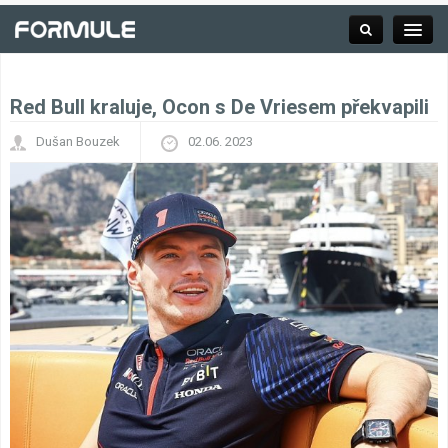
Red Bull kraluje, Ocon s De Vriesem překvapili
Rubrika
Dušan Bouzek
02.06. 2023
Závodní série
Kalendář F1
Výsledky F1
Týmy a jezdci F1
Okruhy F1