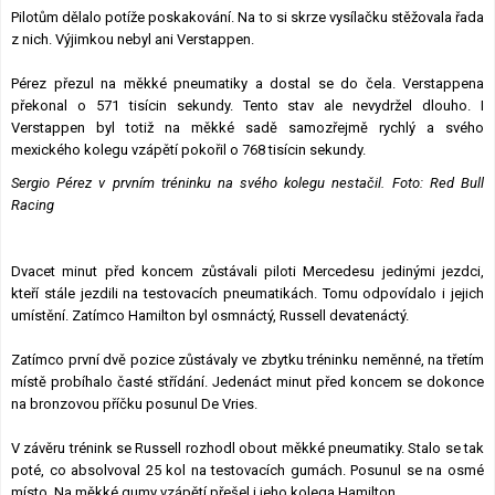
Pilotům dělalo potíže poskakování. Na to si skrze vysílačku stěžovala řada
z nich. Výjimkou nebyl ani Verstappen.
Pérez přezul na měkké pneumatiky a dostal se do čela. Verstappena
překonal o 571 tisícin sekundy. Tento stav ale nevydržel dlouho. I
Verstappen byl totiž na měkké sadě samozřejmě rychlý a svého
mexického kolegu vzápětí pokořil o 768 tisícin sekundy.
Sergio Pérez v prvním tréninku na svého kolegu nestačil. Foto: Red Bull
Racing
Dvacet minut před koncem zůstávali piloti Mercedesu jedinými jezdci,
kteří stále jezdili na testovacích pneumatikách. Tomu odpovídalo i jejich
umístění. Zatímco Hamilton byl osmnáctý, Russell devatenáctý.
Zatímco první dvě pozice zůstávaly ve zbytku tréninku neměnné, na třetím
místě probíhalo časté střídání. Jedenáct minut před koncem se dokonce
na bronzovou příčku posunul De Vries.
V závěru trénink se Russell rozhodl obout měkké pneumatiky. Stalo se tak
poté, co absolvoval 25 kol na testovacích gumách. Posunul se na osmé
místo. Na měkké gumy vzápětí přešel i jeho kolega Hamilton.