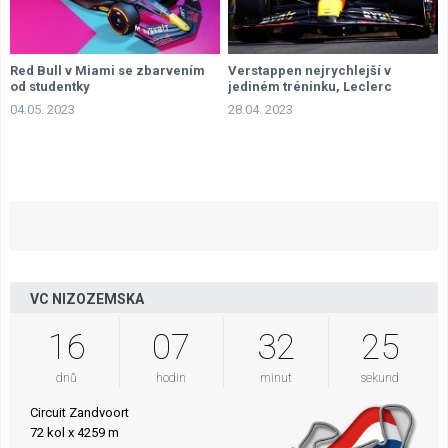
Red Bull v Miami se zbarvením
Verstappen nejrychlejší v
od studentky
jediném tréninku, Leclerc
kousek za ním
04.05. 2023
28.04. 2023
VC NIZOZEMSKA
16
07
32
24
dnů
hodin
minut
sekund
Circuit Zandvoort
72 kol x 4259 m