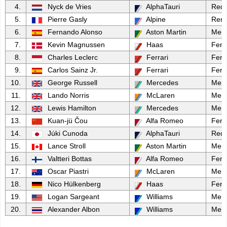
4.
Nyck de Vries
AlphaTauri
Red 
5.
Pierre Gasly
Alpine
Rena
6.
Fernando Alonso
Aston Martin
Mer
7.
Kevin Magnussen
Haas
Ferra
8.
Charles Leclerc
Ferrari
Ferra
9.
Carlos Sainz Jr.
Ferrari
Ferra
10.
George Russell
Mercedes
Mer
11.
Lando Norris
McLaren
Mer
12.
Lewis Hamilton
Mercedes
Mer
13.
Kuan-jü Čou
Alfa Romeo
Ferra
14.
Júki Cunoda
AlphaTauri
Red 
15.
Lance Stroll
Aston Martin
Mer
16.
Valtteri Bottas
Alfa Romeo
Ferra
17.
Oscar Piastri
McLaren
Mer
18.
Nico Hülkenberg
Haas
Ferra
19.
Logan Sargeant
Williams
Mer
20.
Alexander Albon
Williams
Mer