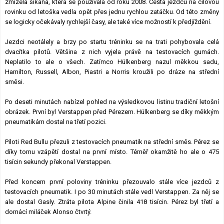
zmizela šikana, která se používala od roku 2008. Cesta jezdců na cílovou
rovinku od letoška vedla opět přes jednu rychlou zatáčku. Od této změny
se logicky očekávaly rychlejší časy, ale také více možností k předjíždění.
Jezdci neotálely a brzy po startu tréninku se na trati pohybovala celá
dvacítka pilotů. Většina z nich vyjela právě na testovacích gumách.
Neplatilo to ale o všech. Zatímco Hülkenberg nazul měkkou sadu,
Hamilton, Russell, Albon, Piastri a Norris kroužili po dráze na střední
směsi.
Po deseti minutách nabízel pohled na výsledkovou listinu tradiční letošní
obrázek. První byl Verstappen před Pérezem. Hülkenberg se díky měkkým
pneumatikám dostal na třetí pozici.
Piloti Red Bullu přezuli z testovacích pneumatik na střední směs. Pérez se
díky tomu vzápětí dostal na první místo. Téměř okamžitě ho ale o 475
tisícin sekundy překonal Verstappen.
Před koncem první poloviny tréninku přezouvalo stále více jezdců z
testovacích pneumatik. I po 30 minutách stále vedl Verstappen. Za něj se
ale dostal Gasly. Ztráta pilota Alpine činila 418 tisícin. Pérez byl třetí a
domácí miláček Alonso čtvrtý.