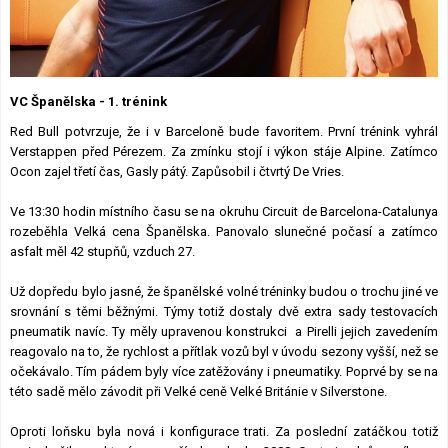
Lexikon F1
VC Španělska - 1. trénink
Red Bull potvrzuje, že i v Barceloně bude favoritem. První trénink vyhrál
Verstappen před Pérezem. Za zmínku stojí i výkon stáje Alpine. Zatímco
Ocon zajel třetí čas, Gasly pátý. Zapůsobil i čtvrtý De Vries.
Ve 13:30 hodin místního času se na okruhu Circuit de Barcelona-Catalunya
rozeběhla Velká cena Španělska. Panovalo slunečné počasí a zatímco
asfalt měl 42 stupňů, vzduch 27.
Už dopředu bylo jasné, že španělské volné tréninky budou o trochu jiné ve
srovnání s těmi běžnými. Týmy totiž dostaly dvě extra sady testovacích
pneumatik navíc. Ty měly upravenou konstrukci a Pirelli jejich zavedením
reagovalo na to, že rychlost a přítlak vozů byl v úvodu sezony vyšší, než se
očekávalo. Tím pádem byly více zatěžovány i pneumatiky. Poprvé by se na
této sadě mělo závodit při Velké ceně Velké Británie v Silverstone.
Oproti loňsku byla nová i konfigurace trati. Za poslední zatáčkou totiž