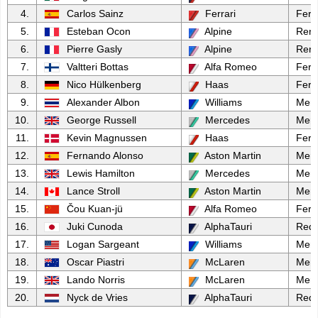
4.
Carlos Sainz
Ferrari
Ferra
5.
Esteban Ocon
Alpine
Rena
6.
Pierre Gasly
Alpine
Rena
7.
Valtteri Bottas
Alfa Romeo
Ferra
8.
Nico Hülkenberg
Haas
Ferra
9.
Alexander Albon
Williams
Mer
10.
George Russell
Mercedes
Mer
11.
Kevin Magnussen
Haas
Ferra
12.
Fernando Alonso
Aston Martin
Mer
13.
Lewis Hamilton
Mercedes
Mer
14.
Lance Stroll
Aston Martin
Mer
15.
Čou Kuan-jü
Alfa Romeo
Ferra
16.
Juki Cunoda
AlphaTauri
Red 
17.
Logan Sargeant
Williams
Mer
18.
Oscar Piastri
McLaren
Mer
19.
Lando Norris
McLaren
Mer
20.
Nyck de Vries
AlphaTauri
Red 