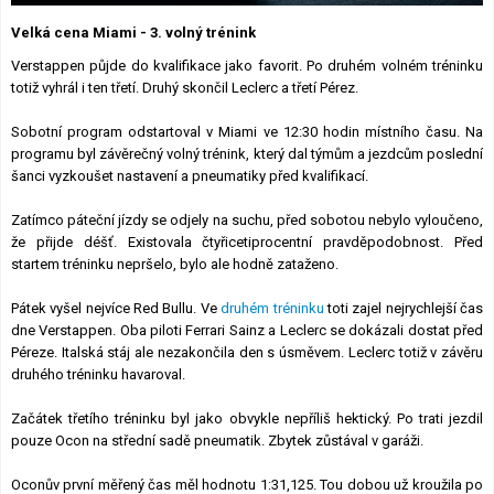
Lexikon F1
Velká cena Miami - 3. volný trénink
Verstappen půjde do kvalifikace jako favorit. Po druhém volném tréninku
totiž vyhrál i ten třetí. Druhý skončil Leclerc a třetí Pérez.
Sobotní program odstartoval v Miami ve 12:30 hodin místního času. Na
programu byl závěrečný volný trénink, který dal týmům a jezdcům poslední
šanci vyzkoušet nastavení a pneumatiky před kvalifikací.
Zatímco páteční jízdy se odjely na suchu, před sobotou nebylo vyloučeno,
že přijde déšť. Existovala čtyřicetiprocentní pravděpodobnost. Před
startem tréninku nepršelo, bylo ale hodně zataženo.
Pátek vyšel nejvíce Red Bullu. Ve
druhém tréninku
toti zajel nejrychlejší čas
dne Verstappen. Oba piloti Ferrari Sainz a Leclerc se dokázali dostat před
Péreze. Italská stáj ale nezakončila den s úsměvem. Leclerc totiž v závěru
druhého tréninku havaroval.
Začátek třetího tréninku byl jako obvykle nepříliš hektický. Po trati jezdil
pouze Ocon na střední sadě pneumatik. Zbytek zůstával v garáži.
Oconův první měřený čas měl hodnotu 1:31,125. Tou dobou už kroužila po