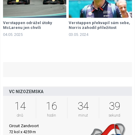
Verstappen odrážel útoky
Verstappen překvapil sám sebe,
McLarenu jen chvíli
Norris zahodil příležitost
04.05. 2025
03.05. 2024
VC NIZOZEMSKA
14
16
34
38
dnů
hodin
minut
sekund
Circuit Zandvoort
72 kol x 4259 m