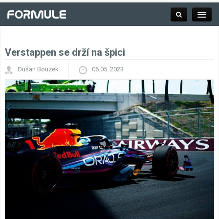
Verstappen se drží na špici
Rubrika
Dušan Bouzek
06.05. 2023
Závodní série
Kalendář F1
Výsledky F1
Týmy a jezdci F1
Okruhy F1