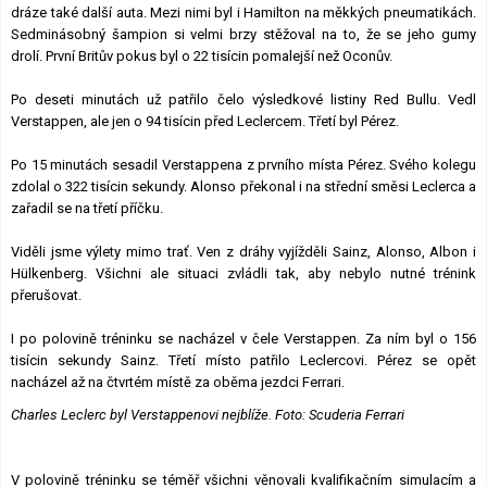
dráze také další auta. Mezi nimi byl i Hamilton na měkkých pneumatikách.
Sedminásobný šampion si velmi brzy stěžoval na to, že se jeho gumy
drolí. První Britův pokus byl o 22 tisícin pomalejší než Oconův.
Po deseti minutách už patřilo čelo výsledkové listiny Red Bullu. Vedl
Verstappen, ale jen o 94 tisícin před Leclercem. Třetí byl Pérez.
Po 15 minutách sesadil Verstappena z prvního místa Pérez. Svého kolegu
zdolal o 322 tisícin sekundy. Alonso překonal i na střední směsi Leclerca a
zařadil se na třetí příčku.
Viděli jsme výlety mimo trať. Ven z dráhy vyjížděli Sainz, Alonso, Albon i
Hülkenberg. Všichni ale situaci zvládli tak, aby nebylo nutné trénink
přerušovat.
I po polovině tréninku se nacházel v čele Verstappen. Za ním byl o 156
tisícin sekundy Sainz. Třetí místo patřilo Leclercovi. Pérez se opět
nacházel až na čtvrtém místě za oběma jezdci Ferrari.
Charles Leclerc byl Verstappenovi nejblíže. Foto: Scuderia Ferrari
V polovině tréninku se téměř všichni věnovali kvalifikačním simulacím a