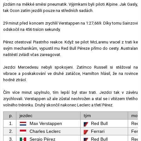
jízdám na měkké směsi pneumatik. Výjimkami byli piloti Alpine. Jak Gasly,
tak Ocon zatím jezdili pouze na středních sadách.
29 minut před koncem zrychlil Verstappen na 1:27,669. Díky tomu Sainzovi
odskočil na 456 tisícin sekundy.
Pérez otestoval Piastriho reakce. Když se pilot McLarenu vracel z trati ke
svým mechanikům, vypustil mu Red Bull Péreze přímo do cesty. Australan
naštěstí zvládl včas zareagovat.
Jezdci Mercedesu nebyli spokojeni. Zatímco Russell si stěžoval na
vibrace a poskakování ve druhé zatáčce, Hamilton hlásil, že na rovince
hodně ztrácí.
Čím více minut upylnulo, tím lepší byl stav trati. Jezdci tak v závěru
zrychlovali. Verstappen už ale zůstal neohrožen a stal se i vítězem třetího
volného tréninku. Druhý skončil nakonec Leclerc a třetí Pérez.
p.
jezdec
tým
moto
1.
Max Verstappen
Red Bull
Red 
2.
Charles Leclerc
Ferrari
Ferra
3.
Sergio Pérez
Red Bull
Red 