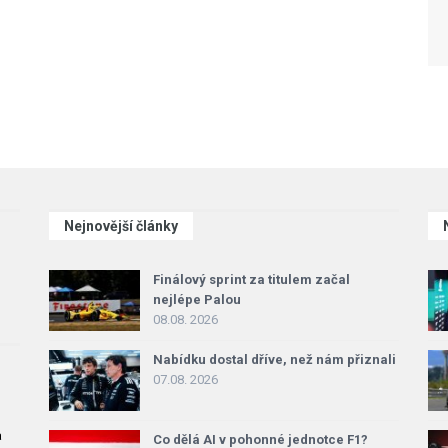
Nejnovější články
Finálový sprint za titulem začal
nejlépe Palou
08.08. 2026
Nabídku dostal dříve, než nám přiznali
07.08. 2026
a
Co dělá AI v pohonné jednotce F1?