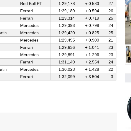
Red Bull PT
1:29,178
+ 0.583
27
Ferrari
1:29,189
+ 0.594
26
Ferrari
1:29,314
+ 0.719
25
Mercedes
1:29,393
+ 0.798
24
rtin
Mercedes
1:29,420
+ 0.825
25
Mercedes
1:29,495
+ 0.900
21
Ferrari
1:29,636
+ 1.041
23
Mercedes
1:29,891
+ 1.296
23
Ferrari
1:31,149
+ 2.554
24
rtin
Mercedes
1:30,023
+ 1.428
22
Ferrari
1:32,099
+ 3.504
3