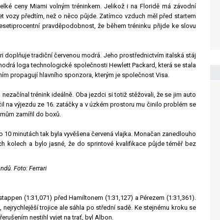
Velké ceny Miami volným tréninkem. Jelikož i na Floridě má závodní
et vozy předtím, než o něco půjde. Zatímco vzduch měl před startem
 desetiprocentní pravděpodobnost, že během tréninku přijde ke slovu
i doplňuje tradiční červenou modrá. Jeho prostřednictvím italská stáj
 modrá loga technologické společnosti Hewlett Packard, která se stala
ím propagují hlavního sponzora, kterým je společnost Visa.
nezačínal trénink ideálně. Oba jezdci si totiž stěžovali, že se jim auto
točil na výjezdu ze 16. zatáčky a v úzkém prostoru mu činilo problém se
lémům zamířil do boxů.
po 10 minutách tak byla vyvěšena červená vlajka. Monačan zanedlouho
ch kolech a bylo jasné, že do sprintové kvalifikace půjde téměř bez
ndů. Foto: Ferrari
rstappen (1:31,071) před Hamiltonem (1:31,127) a Pérezem (1:31,361).
, nejrychlejěší trojice ale sáhla po střední sadě. Ke stejnému kroku se
erušením nestihl vyjet na trať, byl Albon.