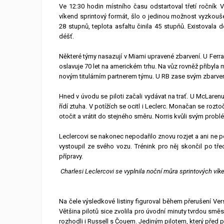
Ve 12:30 hodin místního času odstartoval třetí ročník 
víkend sprintový formát, šlo o jedinou možnost vyzkouš
28 stupnů, teplota asfaltu činila 45 stupňů. Existovala
déšť.
Některé týmy nasazují v Miami upravené zbarvení. U Ferrar
oslavuje 70 let na americkém trhu. Na vůz rovněž přibyla
novým titulárním partnerem týmu. U RB zase svým zbarven
Hned v úvodu se piloti začali vydávat na trať. U McLarenu 
řídí ztuha. V potížích se ocitl i Leclerc. Monačan se roz
otočit a vrátit do stejného směru. Norris kvůli svým prob
Leclercovi se nakonec nepodařilo znovu rozjet a ani ne 
vystoupil ze svého vozu. Trénink pro něj skončil po tře
přípravy.
Charlesi Leclercovi se vyplnila noční můra sprintových víke
Na čele výsledkové listiny figuroval během přerušení Ve
Většina pilotů sice zvolila pro úvodní minuty tvrdou směs
rozhodli i Russell s Čouem. Jediným pilotem, který před př