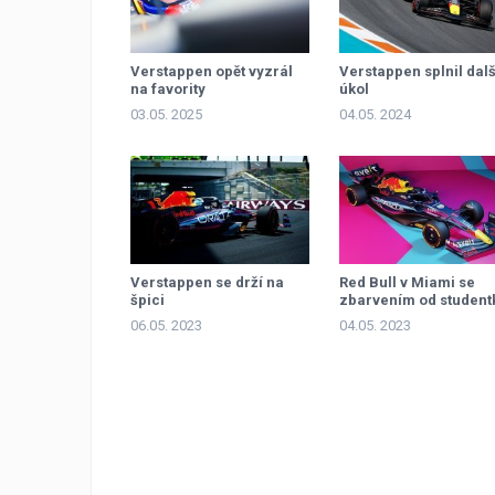
Verstappen opět vyzrál
Verstappen splnil dalš
na favority
úkol
03.05. 2025
04.05. 2024
Verstappen se drží na
Red Bull v Miami se
špici
zbarvením od student
06.05. 2023
04.05. 2023