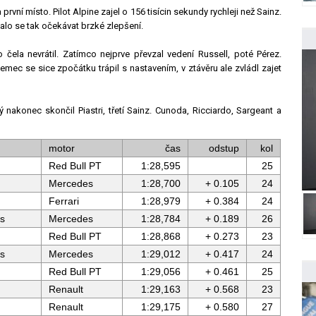
vní místo. Pilot Alpine zajel o 156 tisícin sekundy rychleji než Sainz.
alo se tak očekávat brzké zlepšení.
čela nevrátil. Zatímco nejprve převzal vedení Russell, poté Pérez.
mec se sice zpočátku trápil s nastavením, v ztávěru ale zvládl zajet
nakonec skončil Piastri, třetí Sainz. Cunoda, Ricciardo, Sargeant a
motor
čas
odstup
kol
Red Bull PT
1:28,595
25
Mercedes
1:28,700
+ 0.105
24
Ferrari
1:28,979
+ 0.384
24
s
Mercedes
1:28,784
+ 0.189
26
Red Bull PT
1:28,868
+ 0.273
23
s
Mercedes
1:29,012
+ 0.417
24
Red Bull PT
1:29,056
+ 0.461
25
Renault
1:29,163
+ 0.568
23
Renault
1:29,175
+ 0.580
27