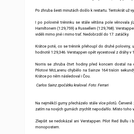
Po zhruba šesti minutách došlo k restartu. Tentokrát už vy
I po polovině tréninku se stále většina pole věnovala jí
Hamiltonem (1:29,759) a Russellem (1:29,768). Verstappen
viděli mimo jiné i mimo trať. Nedobrzdil do 17. zatáčky.
Krátce poté, co se trénink přehoupl do druhé poloviny, 
hodnotě 1:29,346. Verstappen opět vycestoval z dráhy v 1
Norris se zhruba čtvrt hodiny před koncem dostal na 
Pilotovi McLarenu chybělo na Sainze 164 tisícin sekund
Krátce po něm následoval i Čou.
Carlos Sainz zpočátku kraloval. Foto: Ferrari
Na nejměkčí gumy přecházelo stále více pilotů. Červeně
zatím na nových gumách zrychlit nepodařilo. Místo toho v
Zlepšit se nedokázal ani Verstappen. Pilot Red Bullu 
monopostem.