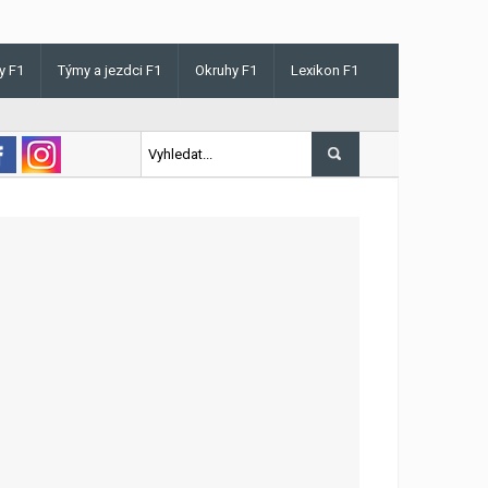
y F1
Týmy a jezdci F1
Okruhy F1
Lexikon F1
is v Maďarsku letos poprvé vyhrál kvalifikaci