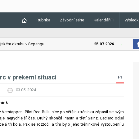
Rubrika
Závodní série
Kalendář F1
Výsledk
kém okruhu v Sepangu
25.07.2026
Lando Norr
rc v prekerní situaci
F1
03.05. 2024
nink
 Verstappen. Pilot Red Bullu sice po většinu tréninku zápasil se svým
el nejrychlejší čas. Druhý skončil Piastri a třetí Sainz. Leclerc odjel
ecelá tři kola. Pak se roztočil a tím bylo jeho tréninkové vystoupení u