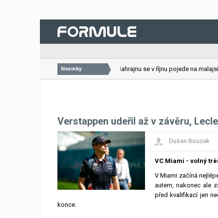
26.07.2026
VC Bahrajnu se v říjnu pojede na malajsijs
Novinky
Verstappen udeřil až v závěru, Lecle
Dušan Bouzek
VC Miami - volný tré
V Miami začíná nejlépe
autem, nakonec ale zaj
před kvalifikací jen n
konce.