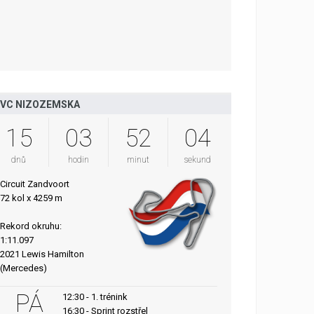
VC NIZOZEMSKA
15
03
52
03
dnů
hodin
minut
sekund
Circuit Zandvoort
72 kol x 4259 m
Rekord okruhu:
1:11.097
2021 Lewis Hamilton
(Mercedes)
PÁ
12:30 - 1. trénink
16:30 - Sprint rozstřel