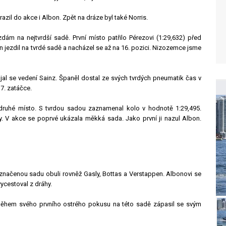
razil do akce i Albon. Zpět na dráze byl také Norris.
zdám na nejtvrdší sadě. První místo patřilo Pérezovi (1:29,632) před
 jezdil na tvrdé sadě a nacházel se až na 16. pozici. Nizozemce jsme
ujal se vedení Sainz. Španěl dostal ze svých tvrdých pneumatik čas v
7. zatáčce.
druhé místo. S tvrdou sadou zaznamenal kolo v hodnotě 1:29,495.
y. V akce se poprvé ukázala měkká sada. Jako první ji nazul Albon.
 značenou sadu obuli rovněž Gasly, Bottas a Verstappen. Albonovi se
ycestoval z dráhy.
i během svého prvního ostrého pokusu na této sadě zápasil se svým