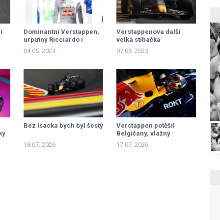
í
Dominantní Verstappen,
Verstappenova další
urputný Ricciardo i
velká stíhačka
smolař Norris
04.05. 2024
07.05. 2023
Bez Isacka bych byl šestý
Verstappen potěšil
ky
Belgičany, vlažný
rozjezd Mercedesu
18.07. 2026
17.07. 2026