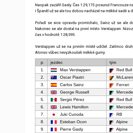
Naopak zazářil Gasly. Čas 1:29,175 posunul Francouze na pr
I Španěl už se ale tou dobou nacházel na měkké sadě a d
Pořadí se sice opravdu promíchalo, Sainz už se ale do 
Nakonec se ale dostal na první místo Verstappen. Nizoze
čas v hodnotě 1:28,595.
Verstappen už se na prvním místě udržel. Zatímco druhý 
Alonso vůbec nevyzkoušeli měkké gumy.
p.
jezdec
tým
1.
Max Verstappen
Red Bull
2.
Oscar Piastri
McLaren
3.
Carlos Sainz
Ferrari
4.
George Russell
Mercede
5.
Sergio Pérez
Red Bull
6.
Lewis Hamilton
Mercede
7.
Juki Cunoda
RB
8.
Esteban Ocon
Alpine
9.
Pierre Gasly
Alpine