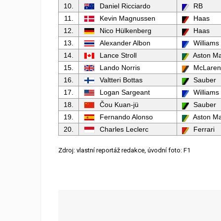
10.
Daniel Ricciardo
RB
11.
Kevin Magnussen
Haas
12.
Nico Hülkenberg
Haas
13.
Alexander Albon
Williams
14.
Lance Stroll
Aston Ma
15.
Lando Norris
McLaren
16.
Valtteri Bottas
Sauber
17.
Logan Sargeant
Williams
18.
Čou Kuan-jü
Sauber
19.
Fernando Alonso
Aston Ma
20.
Charles Leclerc
Ferrari
Zdroj: vlastní reportáž redakce, úvodní foto: F1