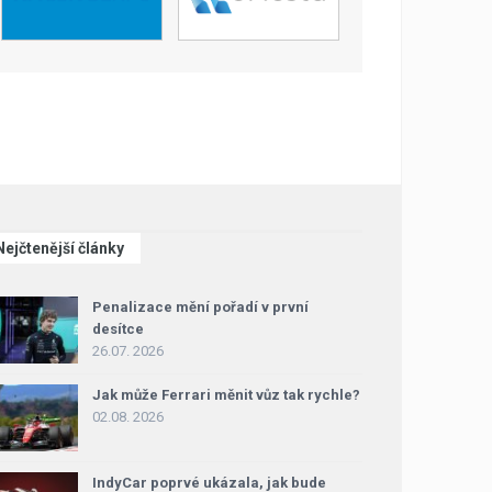
Nejčtenější články
Penalizace mění pořadí v první
desítce
26.07. 2026
Jak může Ferrari měnit vůz tak rychle?
02.08. 2026
IndyCar poprvé ukázala, jak bude