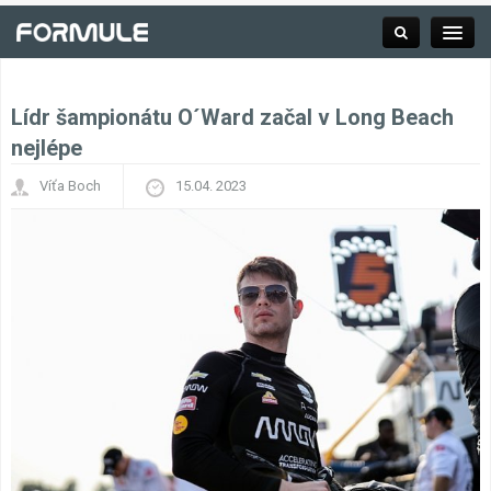
Lídr šampionátu O´Ward začal v Long Beach
Rubrika
nejlépe
Víťa Boch
15.04. 2023
Závodní série
Kalendář F1
Výsledky F1
Týmy a jezdci F1
Okruhy F1