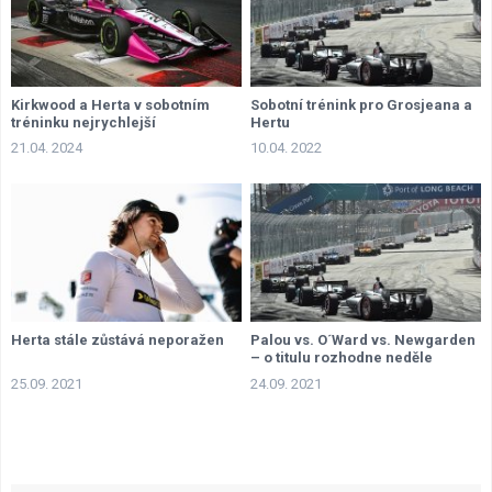
Kirkwood a Herta v sobotním
Sobotní trénink pro Grosjeana a
tréninku nejrychlejší
Hertu
21.04. 2024
10.04. 2022
Herta stále zůstává neporažen
Palou vs. O´Ward vs. Newgarden
– o titulu rozhodne neděle
25.09. 2021
24.09. 2021