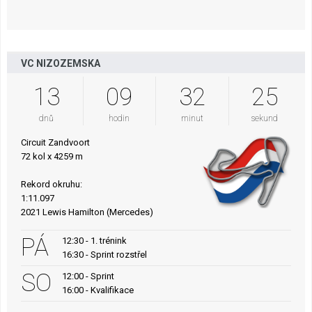
VC NIZOZEMSKA
13
09
32
24
dnů
hodin
minut
sekund
Circuit Zandvoort
72 kol x 4259 m
Rekord okruhu:
1:11.097
2021 Lewis Hamilton (Mercedes)
PÁ
12:30 - 1. trénink
16:30 - Sprint rozstřel
SO
12:00 - Sprint
16:00 - Kvalifikace