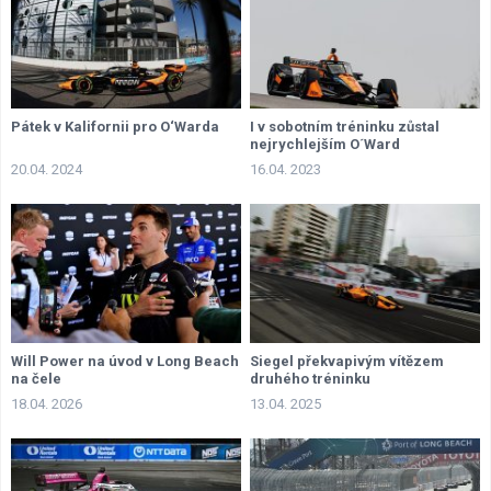
Pátek v Kalifornii pro O‘Warda
I v sobotním tréninku zůstal
nejrychlejším O´Ward
20.04. 2024
16.04. 2023
Will Power na úvod v Long Beach
Siegel překvapivým vítězem
na čele
druhého tréninku
18.04. 2026
13.04. 2025