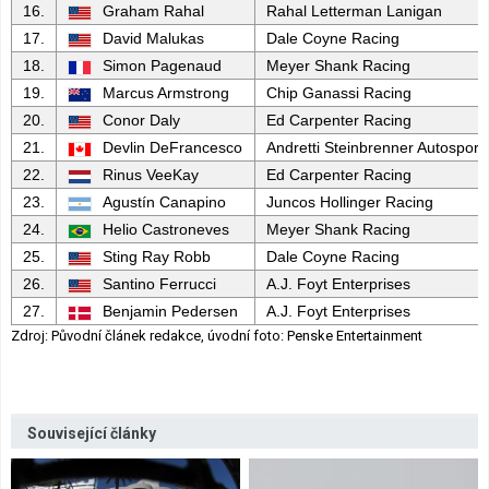
16.
Graham Rahal
Rahal Letterman Lanigan
17.
David Malukas
Dale Coyne Racing
18.
Simon Pagenaud
Meyer Shank Racing
19.
Marcus Armstrong
Chip Ganassi Racing
20.
Conor Daly
Ed Carpenter Racing
21.
Devlin DeFrancesco
Andretti Steinbrenner Autosport
22.
Rinus VeeKay
Ed Carpenter Racing
23.
Agustín Canapino
Juncos Hollinger Racing
24.
Helio Castroneves
Meyer Shank Racing
25.
Sting Ray Robb
Dale Coyne Racing
26.
Santino Ferrucci
A.J. Foyt Enterprises
27.
Benjamin Pedersen
A.J. Foyt Enterprises
Zdroj: Původní článek redakce, úvodní foto: Penske Entertainment
Související články