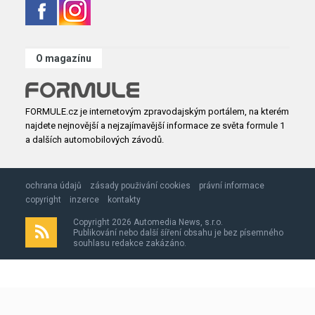
O magazínu
FORMULE.cz je internetovým zpravodajským portálem, na kterém
najdete nejnovější a nejzajímavější informace ze světa formule 1
a dalších automobilových závodů.
ochrana údajů
zásady použivání cookies
právní informace
copyright
inzerce
kontakty
Copyright 2026 Automedia News, s.r.o.
Publikování nebo další šíření obsahu je bez písemného
souhlasu redakce zakázáno.