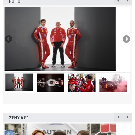
FOTO
ŽENY A F1