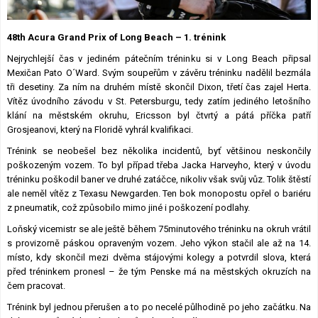
Lexikon F1
48th Acura Grand Prix of Long Beach – 1. trénink
Nejrychlejší čas v jediném pátečním tréninku si v Long Beach připsal
Mexičan Pato O´Ward. Svým soupeřům v závěru tréninku nadělil bezmála
tři desetiny. Za ním na druhém místě skončil Dixon, třetí čas zajel Herta.
Vítěz úvodního závodu v St. Petersburgu, tedy zatím jediného letošního
klání na městském okruhu, Ericsson byl čtvrtý a pátá příčka patří
Grosjeanovi, který na Floridě vyhrál kvalifikaci.
Trénink se neobešel bez několika incidentů, byť většinou neskončily
poškozeným vozem. To byl případ třeba Jacka Harveyho, který v úvodu
tréninku poškodil baner ve druhé zatáčce, nikoliv však svůj vůz. Tolik štěstí
ale neměl vítěz z Texasu Newgarden. Ten bok monopostu opřel o bariéru
z pneumatik, což způsobilo mimo jiné i poškození podlahy.
Loňský vicemistr se ale ještě během 75minutového tréninku na okruh vrátil
s provizorně páskou opraveným vozem. Jeho výkon stačil ale až na 14.
místo, kdy skončil mezi dvěma stájovými kolegy a potvrdil slova, která
před tréninkem pronesl – že tým Penske má na městských okruzích na
čem pracovat.
Trénink byl jednou přerušen a to po necelé půlhodině po jeho začátku. Na