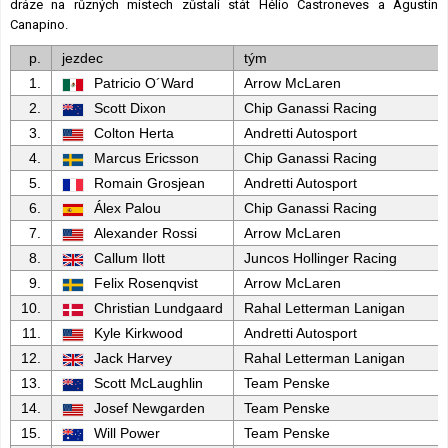
dráze na různých místech zůstali stát Hélio Castroneves a Agustin
Canapino.
p.
jezdec
tým
1.
Patricio O´Ward
Arrow McLaren
2.
Scott Dixon
Chip Ganassi Racing
3.
Colton Herta
Andretti Autosport
4.
Marcus Ericsson
Chip Ganassi Racing
5.
Romain Grosjean
Andretti Autosport
6.
Álex Palou
Chip Ganassi Racing
7.
Alexander Rossi
Arrow McLaren
8.
Callum Ilott
Juncos Hollinger Racing
9.
Felix Rosenqvist
Arrow McLaren
10.
Christian Lundgaard
Rahal Letterman Lanigan
11.
Kyle Kirkwood
Andretti Autosport
12.
Jack Harvey
Rahal Letterman Lanigan
13.
Scott McLaughlin
Team Penske
14.
Josef Newgarden
Team Penske
15.
Will Power
Team Penske