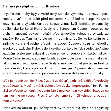
Lexikon F1
Stáji má prý přijít na pomoc Briatore.
Chybělo málo, aby byly z Velké ceny Monaka vyřazeny oba vozy Alpinu
hned v prvním kole, ještě před restartem. Kromě kolize Sergia Péreze s
vozy Haasu a výjezdu Carlose Sainze z trati kvůli defektu pneumatiky
došlo také ke kolizi Pierra Gaslyho s Estebanem Oconem poté, co se
druhý jmenovaný pokusil natlačit před týmového kolegu ve výjezdu ze
zatáčky Portier. Tam na to ale není moc místa, došlo ke kontaktu jeho
zadního kola s Gaslyho předním a zadek Oconova vozu to vyhodilo
vysoko do vzduchu. K dokreslení celého obrázku je třeba vědět, že Alpine
jezdcům vysloveně zakázal pokoušet se o souboje v úzkých ulicích
Monte Carla, že vůz vzadu měl brzdit zbytek pole za ním a maximalizovat
tak možnosti vozu vpředu a že Gasly si nakonec dojel pro jeden bod za
desáté místo, který je pouze druhým bodem týmu Alpine v letošní sezoně.
Rozzlobený Bruno Famin si po vyvěšení červené vlajky nebral ubrousky.
„
Vůz je hodně poničený. Levé zadní zavěšení je ohnuté, skříň převodovky
je poškozena. Musíme měnit celou převodovku, kopec práce
,“ řekl Famin.
„
Byl to přesně ten druh incidentu, který nechceme nikdy vidět. Esteban se
tam nesmyslně vecpal. Přesně tomuto jsme se měli vyhnout a budou i
konsekvence.
“
Odpověď na otázku, jak přísný trest by to mohl být, byla do angličtiny