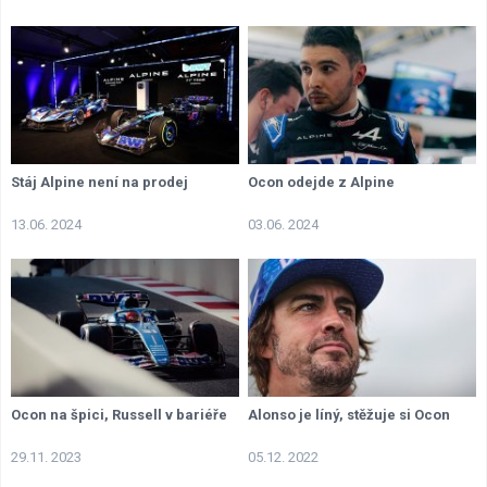
Stáj Alpine není na prodej
Ocon odejde z Alpine
13.06. 2024
03.06. 2024
Ocon na špici, Russell v bariéře
Alonso je líný, stěžuje si Ocon
29.11. 2023
05.12. 2022