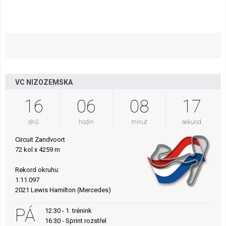
VC NIZOZEMSKA
16
06
08
16
dnů
hodin
minut
sekund
Circuit Zandvoort
72 kol x 4259 m
Rekord okruhu:
1:11.097
2021 Lewis Hamilton (Mercedes)
PÁ
12:30 - 1. trénink
16:30 - Sprint rozstřel