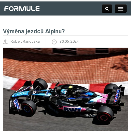
Výměna jezdců Alpinu?
Rubrika
Róbert Randuška
30.05. 2024
Závodní série
Kalendář F1
Výsledky F1
Týmy a jezdci F1
Okruhy F1