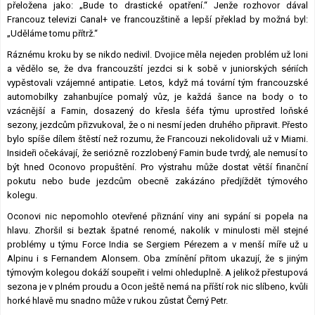
přeložena jako: „Bude to drastické opatření.“ Jenže rozhovor dával
Francouz televizi Canal+ ve francouzštině a lepší překlad by možná byl:
„Uděláme tomu přítrž.“
Ráznému kroku by se nikdo nedivil. Dvojice měla nejeden problém už loni
a vědělo se, že dva francouzští jezdci si k sobě v juniorských sériích
vypěstovali vzájemné antipatie. Letos, když má tovární tým francouzské
automobilky zahanbujíce pomalý vůz, je každá šance na body o to
vzácnější a Famin, dosazený do křesla šéfa týmu uprostřed loňské
sezony, jezdcům přizvukoval, že o ni nesmí jeden druhého připravit. Přesto
bylo spíše dílem štěstí než rozumu, že Francouzi nekolidovali už v Miami.
Insideři očekávají, že seriózně rozzlobený Famin bude tvrdý, ale nemusí to
být hned Oconovo propuštění. Pro výstrahu může dostat větší finanční
pokutu nebo bude jezdcům obecně zakázáno předjíždět týmového
kolegu.
Oconovi nic nepomohlo otevřené přiznání viny ani sypání si popela na
hlavu. Zhoršil si beztak špatné renomé, nakolik v minulosti měl stejné
problémy u týmu Force India se Sergiem Pérezem a v menší míře už u
Alpinu i s Fernandem Alonsem. Oba zmínění přitom ukazují, že s jiným
týmovým kolegou dokáží soupeřit i velmi ohleduplně. A jelikož přestupová
sezona je v plném proudu a Ocon ještě nemá na příští rok nic slíbeno, kvůli
horké hlavě mu snadno může v rukou zůstat Černý Petr.