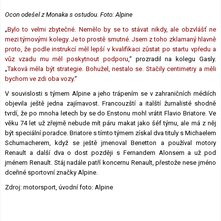
Ocon odešel z Monaka s ostudou. Foto: Alpine
„
Bylo to velmi zbytečné. Nemělo by se to stávat nikdy, ale obzvlášť ne
mezi týmovými kolegy. Je to prostě smutné. Jsem z toho zklamaný hlavně
proto, že podle instrukcí měl lepší v kvalifikaci zůstat po startu vpředu a
vůz vzadu mu měl poskytnout podporu
,“ prozradil na kolegu Gasly.
„
Taková měla být strategie. Bohužel, nestalo se. Stačily centimetry a měli
bychom ve zdi oba vozy.
“
V souvislosti s týmem Alpine a jeho trápením se v zahraničních médiích
objevila ještě jedna zajímavost. Francouzští a italští žurnalisté shodně
tvrdí, že po mnoha letech by se do Enstonu mohl vrátit Flavio Briatore. Ve
věku 74 let už zřejmě nebude mít páru makat jako šéf týmu, ale má z něj
být speciální poradce. Briatore s tímto týmem získal dva tituly s Michaelem
Schumacherem, když se ještě jmenoval Benetton a používal motory
Renault a další dva o dost později s Fernandem Alonsem a už pod
jménem Renault. Stáj nadále patří koncernu Renault, přestože nese jméno
dceřiné sportovní značky Alpine.
Zdroj: motorsport, úvodní foto: Alpine