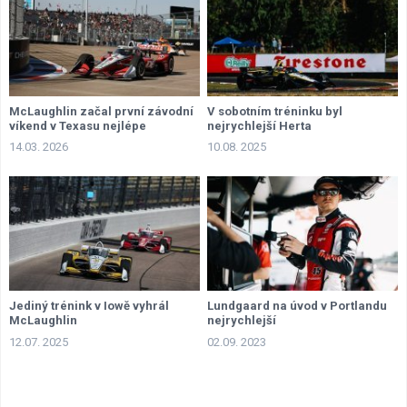
McLaughlin začal první závodní
V sobotním tréninku byl
víkend v Texasu nejlépe
nejrychlejší Herta
14.03. 2026
10.08. 2025
Jediný trénink v Iowě vyhrál
Lundgaard na úvod v Portlandu
McLaughlin
nejrychlejší
12.07. 2025
02.09. 2023