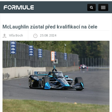
McLaughlin zůstal před kvalifikací na čele
Rubrika
Víťa Boch
25.08. 2024
Závodní série
Kalendář F1
Výsledky F1
Týmy a jezdci F1
Okruhy F1