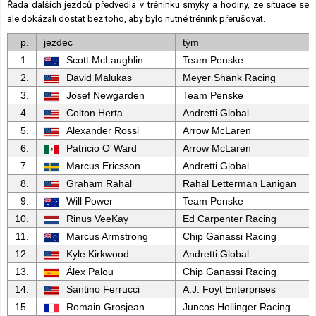
Řada dalších jezdců předvedla v tréninku smyky a hodiny, ze situace se
ale dokázali dostat bez toho, aby bylo nutné trénink přerušovat.
p.
jezdec
tým
1.
Scott McLaughlin
Team Penske
2.
David Malukas
Meyer Shank Racing
3.
Josef Newgarden
Team Penske
4.
Colton Herta
Andretti Global
5.
Alexander Rossi
Arrow McLaren
6.
Patricio O´Ward
Arrow McLaren
7.
Marcus Ericsson
Andretti Global
8.
Graham Rahal
Rahal Letterman Lanigan
9.
Will Power
Team Penske
10.
Rinus VeeKay
Ed Carpenter Racing
11.
Marcus Armstrong
Chip Ganassi Racing
12.
Kyle Kirkwood
Andretti Global
13.
Álex Palou
Chip Ganassi Racing
14.
Santino Ferrucci
A.J. Foyt Enterprises
15.
Romain Grosjean
Juncos Hollinger Racing