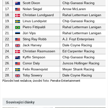
16.
Scott Dixon
Chip Ganassi Racing
17.
Nolan Siegel
Arrow McLaren
18.
Christian Lundgaard
Rahal Letterman Lanigan
19.
Linus Lundqvist
Chip Ganassi Racing
20.
Pietro Fittipaldi
Rahal Letterman Lanigan
21.
Jüri Vips
Rahal Letterman Lanigan
22.
Sting Ray Robb
A.J. Foyt Enterprises
23.
Jack Harvey
Dale Coyne Racing
24.
Christian Rasmussen
Ed Carpenter Racing
25.
Kyffin Simpson
Chip Ganassi Racing
26.
Conor Daly
Juncos Hollinger Racing
27.
Felix Rosenqvist
Meyer Shank Racing
28.
Toby Sowery
Dale Coyne Racing
Původní text redakce, úvodní foto: Penske Entertainment
Související články