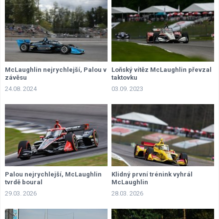
McLaughlin nejrychlejší, Palou v
Loňský vítěz McLaughlin převzal
závěsu
taktovku
24.08. 2024
03.09. 2023
Palou nejrychlejší, McLaughlin
Klidný první trénink vyhrál
tvrdě boural
McLaughlin
29.03. 2026
28.03. 2026