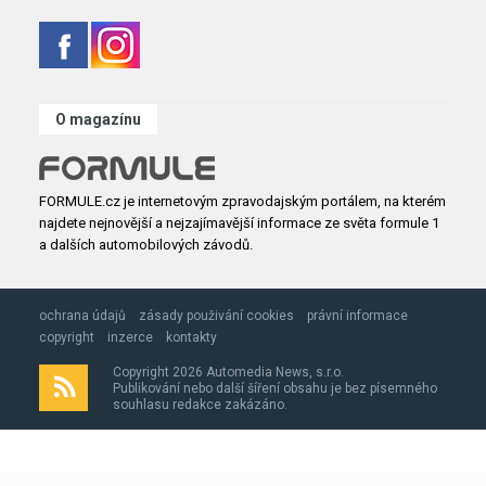
O magazínu
FORMULE.cz je internetovým zpravodajským portálem, na kterém
najdete nejnovější a nejzajímavější informace ze světa formule 1
a dalších automobilových závodů.
ochrana údajů
zásady použivání cookies
právní informace
copyright
inzerce
kontakty
Copyright 2026 Automedia News, s.r.o.
Publikování nebo další šíření obsahu je bez písemného
souhlasu redakce zakázáno.