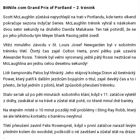
Lexikon F1
BitNile.com Grand Prix of Portland – 2. trénink
Scott McLaughlin zůstává nejrychlejší na trati v Portlandu, kde tento víkend
pokračuje sezona IndyCar Series. McLaughlin trénink vyhrál s náskokem
dvou setin sekundy na druhého Davida Malukase. Ten tak potvrdíl, že se
po jeho příchodu tým Meyer Shank Racing ještě zvedl.
Vítěz minulého závodu v St. Louis Josef Newgarden byl v sobotním
tréninku třetí. Čtvrtý čas zajel Colton Herta, první pětku pak uzavírá
Alexander Rossi. Trénink byl velmi vyrovnaný, ještě pátý Rossi neztrácel na
McLaughlina ani jednu celou desetinu sekundy!
Lídr šampionátu Palou byl třináctý. Jeho stájový kolega Dixon až šestnáctý.
Power, který patří k dalším jezdcům bojujícím o titul, zajel devátý čas a to i
přesto, že byl jedním z pilotů, kteří způsobili přerušení tréninku.
Stalo se tak už po pěti minutách sobotního klání, když v 11. zatáčce vyletěl
z dráhy, zaskákal si na trávě a zůstal stát poté, co těsně minul dvě bariéry.
Na stejném místě o 10 minut později měl problémy i Sting Ray Robb, který
se ale lehkému kontaktu s bariérou nevyhnul.
Třetí přerušení zavinil Felix Rosenqvist, když v první zatáčce narazil levým
předním kolem do svodidel, poškodil o ně zavěšení a zůstal stát na dráze.