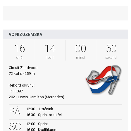
VC NIZOZEMSKA
16
14
00
49
dnů
hodin
minut
sekund
Circuit Zandvoort
72 kol x 4259 m
Rekord okruhu:
1:11.097
2021 Lewis Hamilton (Mercedes)
PÁ
12:30 - 1. trénink
16:30 - Sprint rozstřel
SO
12:00 - Sprint
16:00 - Kvalifikace