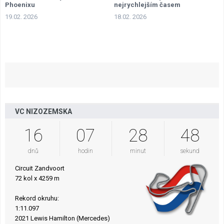
Phoenixu
nejrychlejším časem
19.02. 2026
18.02. 2026
VC NIZOZEMSKA
16
07
28
47
dnů
hodin
minut
sekund
Circuit Zandvoort
72 kol x 4259 m
Rekord okruhu:
1:11.097
2021 Lewis Hamilton (Mercedes)