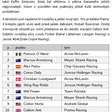
také Kyffin Simpson, který byl většinou z pětice Ganassiho pilotů
nejpomalejší. Dixon o pondělní test prakticky přišel kvůli technickým
problémům.
V letošním poli najdeme tři nováčky a jeden nový tým. Tím je italská Prema.
V kokpitu jejích vozů sedí právě jeden debutant, Robert Švarcman. Druhý
monopost obsadil po roční přestávce se do seriálu vracející Callum Ilott.
Dalšími nováčky jsou Louis Foster (Rahal Letterman Lanigan Racing) a
Jacob Abel (Dale Coyne Racing).
p.
jezdec
tým
1.
Patricio O´Ward
Arrow McLaren
2.
Marcus Armstrong
Meyer Shank Racing
3.
Álex Palou
Chip Ganassi Racing
4.
Conor Daly
Juncos Hollinger Racing
5.
Christian Lundgaard
Arrow McLaren
6.
Sting Ray Robb
Juncos Hollinger Racing
7.
Will Power
Team Penske
8.
Marcus Armstrong
Meyer Shank Racing
9.
Colton Herta
Andretti Global
10.
Callum Ilott
Prema Racing