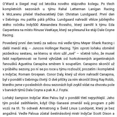
O’Ward a Siegel mají od letoška nového stájového kolegu. Po třech
kompletních sezonách u týmu Rahal Letterman Lanigan Racing
k McLarenu přešel třiadvacetiletý Dán Christian Lundgaard. První den
v Sebringu mu patřila pátá příčka. Lundgaard nahradil vítěze jubilejního
stého ročníku Indy500 Alexandera Rossiho, který zamířil k týmu Eda
Carpentera na místo Rinuse VeeKaye, který se přesunul ke stáji Dale Coyne
Racing.
Povedený první den testů za sebou má vedle týmu Meyer Shank Racing i
další menší stáj – Juncos Hollinger Racing. Tým oproti loňsku obměnil
jezdeckou sestavu, se kterou si vloni užil „své“ – včetně toho, že musel
řešit nepříjemnosti ve formě výhrůžek od horkokrevných argentinských
fanoušků Agustína Canapína směrem k soupeřům. Canapino skončil už
v průběhu sezony, po ní se po roce u týmu rozloučil, prozatím i kompletně
s IndyCar, Romain Grosjean. Conor Daly, který už vloni nahradil Canapina,
byl v pondělí v Sebringu čtvrtý. O dvě příčky za ním skončil Sting Ray Robb,
kterého jsme v posledních dvou sezonách byli zvyklí vídat na chvostu pole
v barvách týmů Dala Coyna a pak A.J. Foyta.
Loňský šampion IndyCar Alex Palou byl v pondělí třetí nejrychlejší. Jeho
tým prošel zeštíhlením, když Chip Ganassi zmenšil svůj program z pěti
vozů na tři. To odnesli Armstrong a Švéd Linus Lundqvist, který je bez
angažmá. Vedle Paloua zůstal šestinásobný mistr IndyCar Scott Dixon a