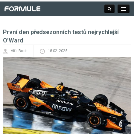
První den předsezonních testů nejrychlejší
Rubrika
O’Ward
Víťa Boch
18.02. 2025
Závodní série
Kalendář F1
Výsledky F1
Týmy a jezdci F1
Okruhy F1