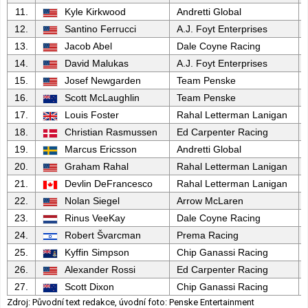
11.
Kyle Kirkwood
Andretti Global
12.
Santino Ferrucci
A.J. Foyt Enterprises
13.
Jacob Abel
Dale Coyne Racing
14.
David Malukas
A.J. Foyt Enterprises
15.
Josef Newgarden
Team Penske
16.
Scott McLaughlin
Team Penske
17.
Louis Foster
Rahal Letterman Lanigan
18.
Christian Rasmussen
Ed Carpenter Racing
19.
Marcus Ericsson
Andretti Global
20.
Graham Rahal
Rahal Letterman Lanigan
21.
Devlin DeFrancesco
Rahal Letterman Lanigan
22.
Nolan Siegel
Arrow McLaren
23.
Rinus VeeKay
Dale Coyne Racing
24.
Robert Švarcman
Prema Racing
25.
Kyffin Simpson
Chip Ganassi Racing
26.
Alexander Rossi
Ed Carpenter Racing
27.
Scott Dixon
Chip Ganassi Racing
Zdroj: Původní text redakce, úvodní foto: Penske Entertainment