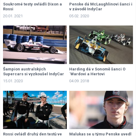
Soukromé testy ovládli Dixon a
Penske dá McLaughlinovi šanci i
Rossi
v závodě IndyCar
20.01. 2021
05.02. 2020
Šampion australských
Harding dá v Sonomě šanci O
Supercars si vyzkoušel IndyCar
´Wardovi a Hertovi
15.01. 2020
04.09. 2018
Rossi ovládl druhý den testů ve
Malukas se u týmu Penske uvedl