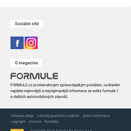
Sociální sítě
O magazínu
FORMULE.cz je internetovým zpravodajským portálem, na kterém
najdete nejnovější a nejzajímavější informace ze světa formule 1
a dalších automobilových závodů.
ochrana údajů
zásady použivání cookies
právní informace
copyright
inzerce
kontakty
Copyright 2026 Automedia News, s.r.o.