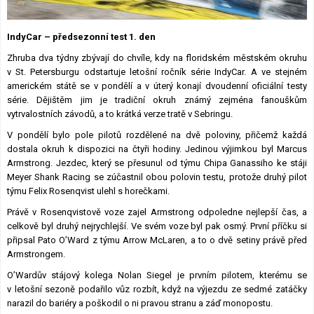
Lexikon F1
IndyCar – předsezonní test 1. den
Zhruba dva týdny zbývají do chvíle, kdy na floridském městském okruhu
v St. Petersburgu odstartuje letošní ročník série IndyCar. A ve stejném
americkém státě se v pondělí a v úterý konají dvoudenní oficiální testy
série. Dějištěm jim je tradiční okruh známý zejména fanouškům
vytrvalostních závodů, a to krátká verze tratě v Sebringu.
V pondělí bylo pole pilotů rozdělené na dvě poloviny, přičemž každá
dostala okruh k dispozici na čtyři hodiny. Jedinou výjimkou byl Marcus
Armstrong. Jezdec, který se přesunul od týmu Chipa Ganassiho ke stáji
Meyer Shank Racing se zúčastnil obou polovin testu, protože druhý pilot
týmu Felix Rosenqvist ulehl s horečkami.
Právě v Rosenqvistově voze zajel Armstrong odpoledne nejlepší čas, a
celkově byl druhý nejrychlejší. Ve svém voze byl pak osmý. První příčku si
připsal Pato O’Ward z týmu Arrow McLaren, a to o dvě setiny právě před
Armstrongem.
O’Wardův stájový kolega Nolan Siegel je prvním pilotem, kterému se
v letošní sezoně podařilo vůz rozbít, když na výjezdu ze sedmé zatáčky
narazil do bariéry a poškodil o ni pravou stranu a záď monopostu.