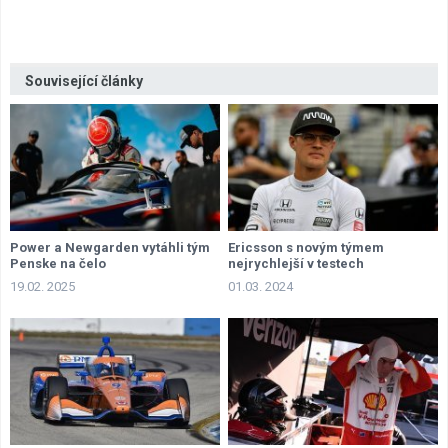
Související články
Power a Newgarden vytáhli tým
Ericsson s novým týmem
Penske na čelo
nejrychlejší v testech
19.02. 2025
01.03. 2024