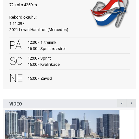
72 kol x 4259 m
Rekord okruhu:
1:11.097
2021 Lewis Hamilton (Mercedes)
PÁ
12:30 - 1. trénink
16:30 - Sprint rozstřel
SO
12:00 - Sprint
16:00 - Kvalifikace
NE
15:00 - Závod
VIDEO