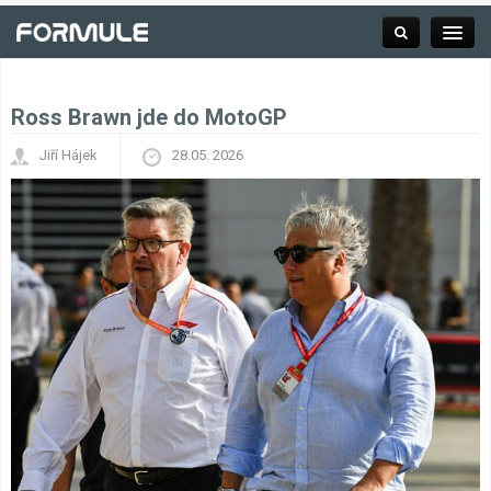
Ross Brawn jde do MotoGP
Rubrika
Jiří Hájek
28.05. 2026
Závodní série
Kalendář F1
Výsledky F1
Týmy a jezdci F1
Okruhy F1