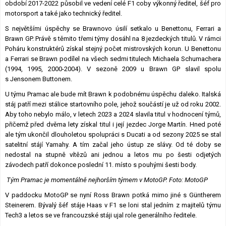
období 2017-2022 působil ve vedení celé F1 coby výkonný ředitel, šéf pro
motorsport a také jako technický ředitel.
S největšími úspěchy se Brawnovo úsilí setkalo u Benettonu, Ferrari a
Brawn GP. Právě s těmito třemi týmy dosáhl na 8 jezdeckých titulů. V rámci
Poháru konstruktérů získal stejný počet mistrovských korun. U Benettonu
a Ferrari se Brawn podílel na všech sedmi titulech Michaela Schumachera
(1994, 1995, 2000-2004). V sezoně 2009 u Brawn GP slavil spolu
s Jensonem Buttonem.
U týmu Pramac ale bude mít Brawn k podobnému úspěchu daleko. Italská
stáj patří mezi stálice startovního pole, jehož součástí je už od roku 2002.
Aby toho nebylo málo, v letech 2023 a 2024 slavila titul v hodnocení týmů,
přičemž před dvěma lety získal titul i její jezdec Jorge Martín. Hned poté
ale tým ukončil dlouholetou spolupráci s Ducati a od sezony 2025 se stal
satelitní stájí Yamahy. A tím začal jeho ústup ze slávy. Od té doby se
nedostal na stupně vítězů ani jednou a letos mu po šesti odjetých
závodech patří dokonce poslední 11. místo s pouhými šesti body.
Tým Pramac je momentálně nejhorším týmem v MotoGP. Foto: MotoGP
V paddocku MotoGP se nyní Ross Brawn potká mimo jiné s Güntherem
Steinerem. Bývalý šéf stáje Haas v F1 se loni stal jedním z majitelů týmu
Tech3 a letos se ve francouzské stáji ujal role generálního ředitele.