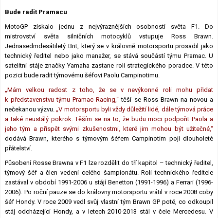
Lexikon F1
Bude radit Pramacu
MotoGP získalo jednu z nejvýraznějších osobností světa F1. Do
mistrovství světa silničních motocyklů vstupuje Ross Brawn.
Jednasedmdesátiletý Brit, který se v královně motorsportu prosadil jako
technický ředitel nebo jako manažer, se stává součástí týmu Pramac. U
satelitní stáje značky Yamaha zastane roli strategického poradce. V této
pozici bude radit týmovému šéfovi Paolu Campinotimu.
„Mám velkou radost z toho, že se v nevýkonné roli mohu přidat
k představenstvu týmu Pramac Racing,“
těší se Ross Brawn na novou a
nečekanou výzvu.
„V motorsportu byli vždy důležití lidé, dále týmová práce
a také neustálý pokrok. Těším se na to, že budu moci podpořit Paola a
jeho tým a přispět svými zkušenostmi, které jim mohou být užitečné,“
dodává Brawn, kterého s týmovým šéfem Campinotim pojí dlouholeté
přátelství.
Působení Rosse Brawna v F1 lze rozdělit do tří kapitol – technický ředitel,
týmový šéf a člen vedení celého šampionátu. Roli technického ředitele
zastával v období 1991-2006 u stájí Benetton (1991-1996) a Ferrari (1996-
2006). Po roční pauze se do královny motorsportu vrátil v roce 2008 coby
šéf Hondy. V roce 2009 vedl svůj vlastní tým Brawn GP poté, co odkoupil
stáj odcházející Hondy, a v letech 2010-2013 stál v čele Mercedesu. V