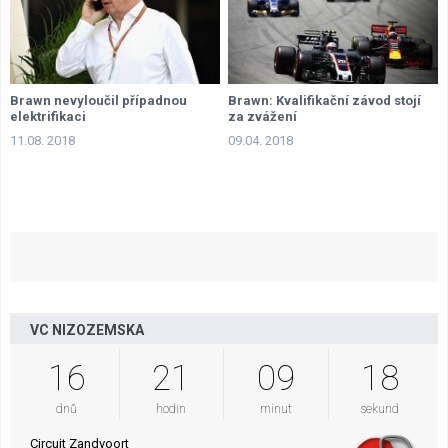
Brawn nevyloučil případnou
Brawn: Kvalifikační závod stojí
elektrifikaci
za zvážení
11.08. 2018
09.04. 2018
VC NIZOZEMSKA
16
21
09
17
dnů
hodin
minut
sekund
Circuit Zandvoort