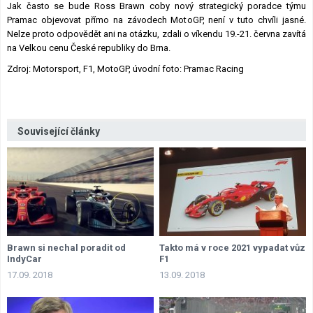
Jak často se bude Ross Brawn coby nový strategický poradce týmu
Pramac objevovat přímo na závodech MotoGP, není v tuto chvíli jasné.
Nelze proto odpovědět ani na otázku, zdali o víkendu 19.-21. června zavítá
na Velkou cenu České republiky do Brna.
Zdroj: Motorsport, F1, MotoGP, úvodní foto: Pramac Racing
Související články
Brawn si nechal poradit od
Takto má v roce 2021 vypadat vůz
IndyCar
F1
17.09. 2018
13.09. 2018