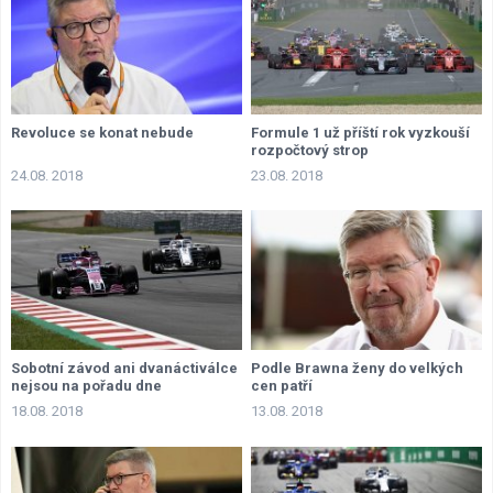
Revoluce se konat nebude
Formule 1 už příští rok vyzkouší
rozpočtový strop
24.08. 2018
23.08. 2018
Sobotní závod ani dvanáctiválce
Podle Brawna ženy do velkých
nejsou na pořadu dne
cen patří
18.08. 2018
13.08. 2018