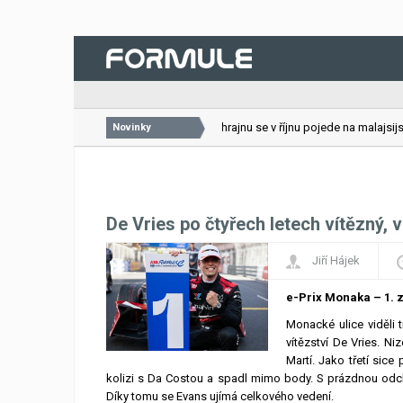
26.07.2026
VC Bahrajnu se v říjnu pojede na malajsijské
Novinky
De Vries po čtyřech letech vítězný, 
Jiří Hájek
e-Prix Monaka – 1. 
Monacké ulice viděli 
vítězství De Vries. N
Martí. Jako třetí sice
kolizi s Da Costou a spadl mimo body. S prázdnou odchá
Díky tomu se Evans ujímá celkového vedení.