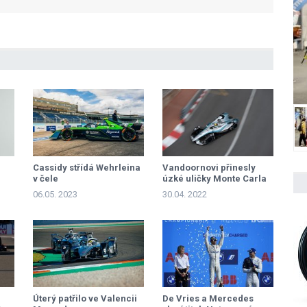
Cassidy střídá Wehrleina
Vandoornovi přinesly
v čele
úzké uličky Monte Carla
první letošní triumf
06.05. 2023
30.04. 2022
Úterý patřilo ve Valencii
De Vries a Mercedes