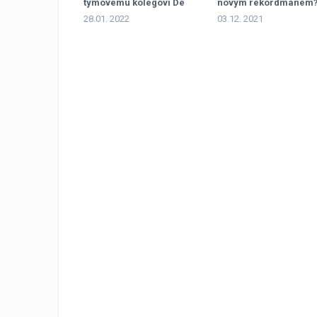
týmovému kolegovi De
novým rekordmanem
Vriesovi první vítězství
28.01. 2022
03.12. 2021
sezony