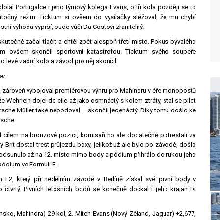
olal Portugalce i jeho týmový kolega Evans, o tři kola později se to
očný režim. Ticktum si ovšem do vysílačky stěžoval, že mu chybí
stní výhoda vyprší, bude vůči Da Costovi zranitelný.
utečně začal tlačit a chtěl zpět alespoň třetí místo. Pokus bývalého
m ovšem skončil sportovní katastrofou. Ticktum svého soupeře
 o levé zadní kolo a závod pro něj skončil.
ar
ch a zároveň vybojoval premiérovou výhru pro Mahindru v éře monopostů
e Wehrlein dojel do cíle až jako osmnáctý s kolem ztráty, stal se pilot
rsche Müller také nebodoval – skončil jedenáctý. Díky tomu došlo ke
rsche.
el cílem na bronzové pozici, komisaři ho ale dodatečně potrestali za
 Brit dostal trest průjezdu boxy, jelikož už ale bylo po závodě, došlo
a odsunulo až na 12. místo mimo body a pódium přihrálo do rukou jeho
 pódium ve Formuli E.
 F2, který při nedělním závodě v Berlíně získal své první body v
o čtvrtý. Prvních letošních bodů se konečně dočkal i jeho krajan Di
sko, Mahindra) 29 kol, 2. Mitch Evans (Nový Zéland, Jaguar) +2,677,