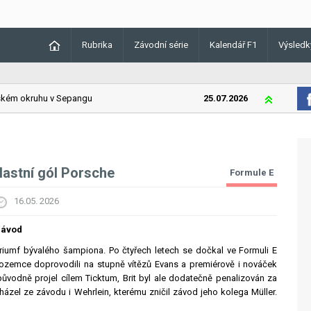
Rubrika
Závodní série
Kalendář F1
Výsledk
m okruhu v Sepangu
25.07.2026
Lando Norris
vlastní gól Porsche
Formule E
16.05. 2026
závod
triumf bývalého šampiona. Po čtyřech letech se dočkal ve Formuli E
izozemce doprovodili na stupně vítězů Evans a premiérově i nováček
 původně projel cílem Ticktum, Brit byl ale dodatečně penalizován za
zel ze závodu i Wehrlein, kterému zničil závod jeho kolega Müller.