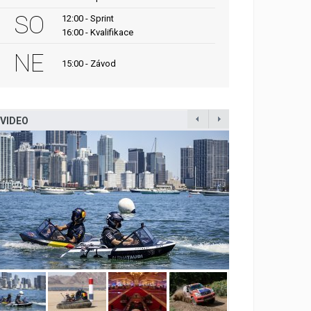
SO
12:00 - Sprint
16:00 - Kvalifikace
NE
15:00 - Závod
VIDEO