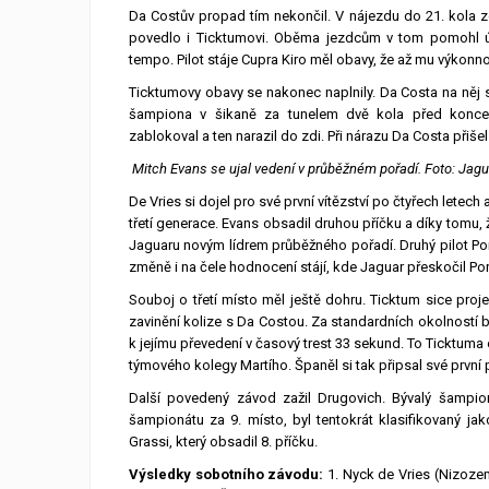
Da Costův propad tím nekončil. V nájezdu do 21. kola zd
povedlo i Ticktumovi. Oběma jezdcům v tom pomohl út
tempo. Pilot stáje Cupra Kiro měl obavy, že až mu výkonno
Ticktumovy obavy se nakonec naplnily. Da Costa na něj sk
šampiona v šikaně za tunelem dvě kola před konce
zablokoval a ten narazil do zdi. Při nárazu Da Costa přišel
Mitch Evans se ujal vedení v průběžném pořadí. Foto: Jagu
De Vries si dojel pro své první vítězství po čtyřech lete
třetí generace. Evans obsadil druhou příčku a díky tomu, ž
Jaguaru novým lídrem průběžného pořadí. Druhý pilot Po
změně i na čele hodnocení stájí, kde Jaguar přeskočil Po
Souboj o třetí místo měl ještě dohru. Ticktum sice proj
zavinění kolize s Da Costou. Za standardních okolností by
k jejímu převedení v časový trest 33 sekund. To Ticktum
týmového kolegy Martího. Španěl si tak připsal své první
Další povedený závod zažil Drugovich. Bývalý šampion
šampionátu za 9. místo, byl tentokrát klasifikovaný jak
Grassi, který obsadil 8. příčku.
Výsledky sobotního závodu:
1. Nyck de Vries (Nizozem