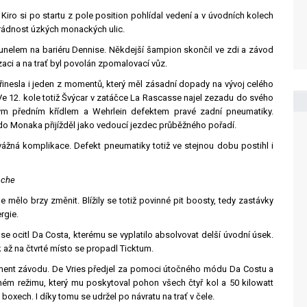
iro si po startu z pole position pohlídal vedení a v úvodních kolech
 zrádnost úzkých monackých ulic.
 tunelem na bariéru Dennise. Někdejší šampion skončil ve zdi a závod
aci a na trať byl povolán zpomalovací vůz.
t přinesla i jeden z momentů, který měl zásadní dopady na vývoj celého
Ve 12. kole totiž Švýcar v zatáčce La Rascasse najel zezadu do svého
ým předním křídlem a Wehrlein defektem pravé zadní pneumatiky.
ý do Monaka přijížděl jako vedoucí jezdec průběžného pořadí.
vážná komplikace. Defekt pneumatiky totiž ve stejnou dobu postihl i
rsche
 mělo brzy změnit. Blížily se totiž povinné pit boosty, tedy zastávky
rgie.
e ocitl Da Costa, kterému se vyplatilo absolvovat delší úvodní úsek.
k až na čtvrté místo se propadl Ticktum.
 moment závodu. De Vries předjel za pomoci útočného módu Da Costu a
čném režimu, který mu poskytoval pohon všech čtyř kol a 50 kilowatt
boxech. I díky tomu se udržel po návratu na trať v čele.