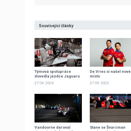
Související články
Týmová spolupráce
De Vries si našel nové
dovedla jezdce Jaguaru
místo
k dvojitému triumfu
27.04. 2024
27.09. 2023
Vandoorne daroval
Stane se Švarcman