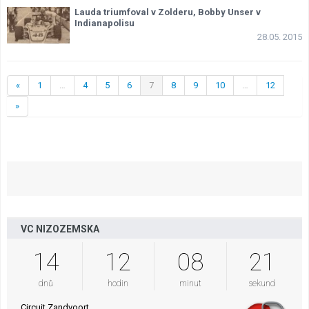
Lauda triumfoval v Zolderu, Bobby Unser v
Indianapolisu
28.05. 2015
«
1
…
4
5
6
7
8
9
10
…
12
»
VC NIZOZEMSKA
14
12
08
20
dnů
hodin
minut
sekund
Circuit Zandvoort