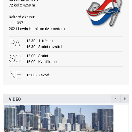
72 kol x 4259 m
Rekord okruhu:
1:11.097
2021 Lewis Hamilton (Mercedes)
PÁ
12:30 - 1. trénink
16:30 - Sprint rozstřel
SO
12:00 - Sprint
16:00 - Kvalifikace
NE
15:00 - Závod
VIDEO