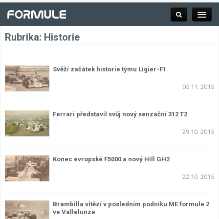
Rubrika:
Historie
Rubrika
Svěží začátek historie týmu Ligier-F1
05.11. 2015
Závodní série
Ferrari představil svůj nový senzační 312 T2
Kalendář F1
29.10. 2015
Výsledky F1
Konec evropské F5000 a nový Hill GH2
22.10. 2015
Týmy a jezdci F1
Okruhy F1
Brambilla vítězí v posledním podniku ME formule 2
ve Vallelunze