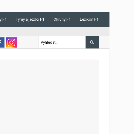
y F1
Týmy a jezdci F1
Okruhy F1
Lexikon F1
is v Maďarsku letos poprvé vyhrál kvalifikaci