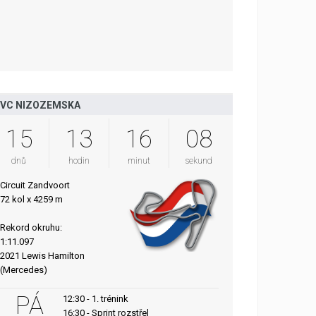
VC NIZOZEMSKA
15
13
16
07
dnů
hodin
minut
sekund
Circuit Zandvoort
72 kol x 4259 m
Rekord okruhu:
1:11.097
2021 Lewis Hamilton
(Mercedes)
PÁ
12:30 - 1. trénink
16:30 - Sprint rozstřel