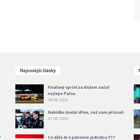
Nejnovější články
Finálový sprint za titulem začal
nejlépe Palou
08.08. 2026
Nabídku dostal dříve, než nám přiznali
07.08. 2026
a
Co dělá AI v pohonné jednotce F1?