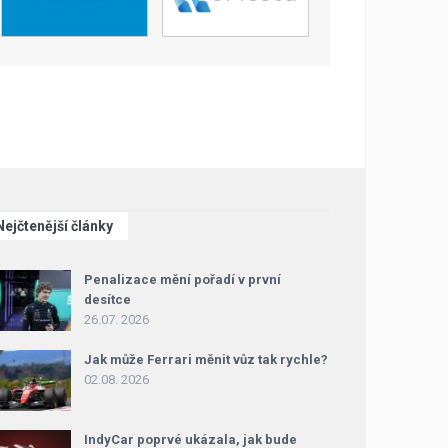
Nejčtenější články
Penalizace mění pořadí v první
desítce
26.07. 2026
Jak může Ferrari měnit vůz tak rychle?
02.08. 2026
IndyCar poprvé ukázala, jak bude