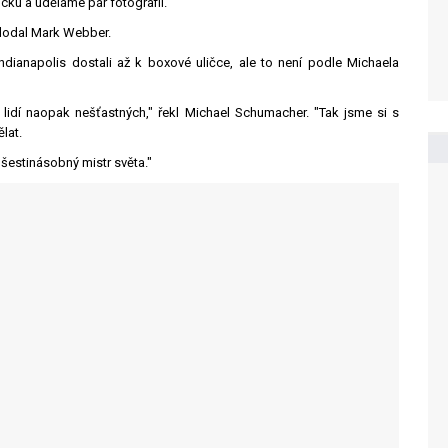
ku a uděláme pár fotografií.
 dodal Mark Webber.
ndianapolis dostali až k boxové uličce, ale to není podle Michaela
ě lidí naopak nešťastných," řekl Michael Schumacher. "Tak jsme si s
lat.
 šestinásobný mistr světa."