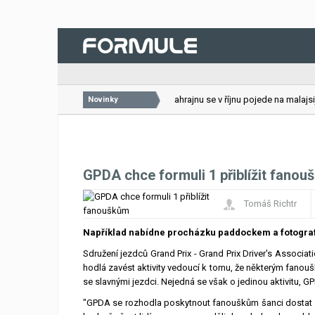
26.07.2026
VC Bahrajnu se v říjnu pojede na malajsijs
Novinky
GPDA chce formuli 1 přiblížit fano
Tomáš Richtr
Například nabídne procházku paddockem a fotogra
Sdružení jezdců Grand Prix - Grand Prix Driver's Associ
hodlá zavést aktivity vedoucí k tomu, že některým fanouš
se slavnými jezdci. Nejedná se však o jedinou aktivitu, GP
"GPDA se rozhodla poskytnout fanouškům šanci dostat se