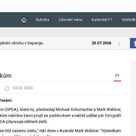
Rubrika
Závodní série
Kalendář F1
Výsledk
kém okruhu v Sepangu
25.07.2026
Lando Norr
uškům
F1
04.03. 2004
fování.
ation (GPDA), které mj. předsedají Michael Schumacher a Mark Webber,
kům nabídne šanci projít se paddockem a taktéž udělat pár fotografií
DA připravuje některé další.
 blíž našemu světu," řekl dnes v Austrálii Mark Webber. "Výsledkem