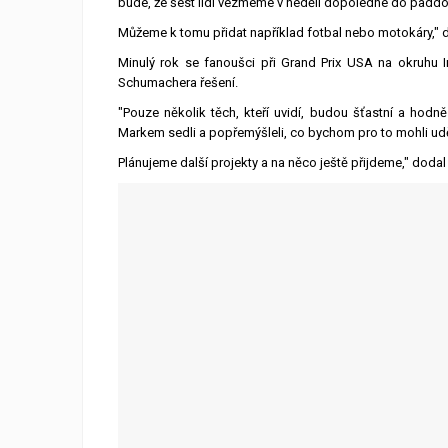
bude, že šest lidí vezmeme v neděli dopoledne do paddoc
Můžeme k tomu přidat například fotbal nebo motokáry,"
Minulý rok se fanoušci při Grand Prix USA na okruhu I
Schumachera řešení.
"Pouze několik těch, kteří uvidí, budou šťastní a hodn
Markem sedli a popřemýšleli, co bychom pro to mohli udě
Plánujeme další projekty a na něco ještě přijdeme," dodal