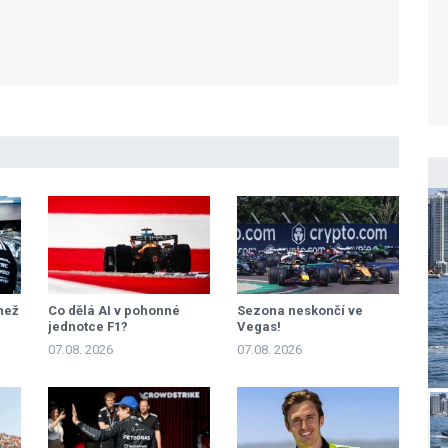
než
Co dělá AI v pohonné
Sezona neskončí ve
jednotce F1?
Vegas!
07.08. 2026
07.08. 2026