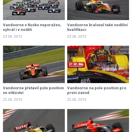
Vandoorne v Rusku neporažen,
Vandoorne kraloval také nedělní
vyhrál i v neděli
kvalifikaci
23.06. 2013
23.06. 2013
Vandoorne přetavil pole position
Vandoorne na pole position pro
ve vítězství
první závod
22.06. 2013
22.06. 2013