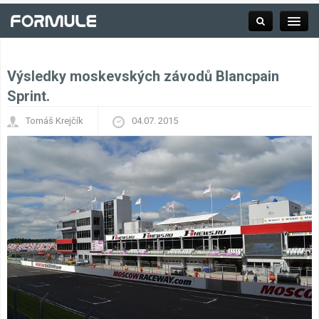
Výsledky moskevských závodů Blancpain
Rubrika
Sprint.
Tomáš Krejčík
04.07. 2015
Závodní série
Kalendář F1
Výsledky F1
Týmy a jezdci F1
Okruhy F1