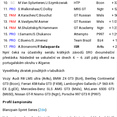
10.
SC
M.Van Splunteren/J.Szymkowiak
HTP
Bcon
+ 3
11.
PRO
S.Walkinshaw/C.Dolby
MRS GT
Ngtr
+ 5
12.
PAM
A.Karachev/C.Bouchut
GT Russian
Msls
+ 5
13.
PAM
A.Vasilyev/M.Asmer
GT Russian
Msls
+ 1:0
14.
PAM
M.Shulzitskiy/N.Hammann
GT Academy
Ngtr
+ 1:2
15.
PRO
I.Samarin/S.Chukanov
Attempto
P997
+ 1:2
16.
PRO
C.Bueno/S.Jimenez
Team Brazil
Bz4
+ 1
17.
PRO
A.Bonanomi/
F.Salaquarda
ISR
Ar8u
+ 2
Nyní čeká na účastníky seriálu krátkých závodů SRO dvouměsíční
přestávka. Následně se uskuteční ve dnech 4. – 6. září pátý víkend na
portugalském okruhu v Algarve.
Vysvětlivky zkratek použitých v tabulkách
Vozy: Audi R8 LMS ultra (Ar8u), BMW Z4 GT3 (Bz4), Bentley Continental
GT3 (Bcon), Ferrari 458 Italia GT3 (F458), Lamborghini Gallardo LP 560-4 R-
EX (LgEX), Mercedes-Benz SLS AMG GT3 (Msls), McLaren 650S GT3
(M650), Nissan GT-R Nismo GT3 (Ngtr), Porsche 997 GT3 R (P997)
Profil šampionátu
Blancpain Sprint Series (
Zde
)