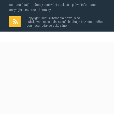
ochrana údajů
zásady použivání cookies
právní informace
copyright
inzerce
kontakty
Copyright 2026 Automedia News, s.r.o.
Publikování nebo další šíření obsahu je bez písemného
souhlasu redakce zakázáno.