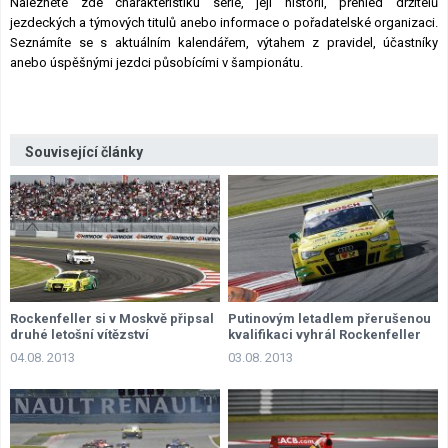
Naleznete zde charakteristiku série, její historii, přehled držitelů
jezdeckých a týmových titulů anebo informace o pořadatelské organizaci.
Seznámíte se s aktuálním kalendářem, výtahem z pravidel, účastníky
anebo úspěšnými jezdci působícími v šampionátu.
Související články
Rockenfeller si v Moskvě připsal
Putinovým letadlem přerušenou
druhé letošní vítězství
kvalifikaci vyhrál Rockenfeller
04.08. 2013
03.08. 2013