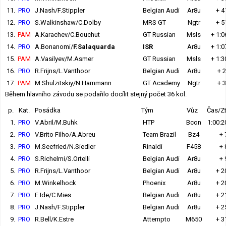
11.
PRO
J.Nash/F.Stippler
Belgian Audi
Ar8u
+ 4
12.
PRO
S.Walkinshaw/C.Dolby
MRS GT
Ngtr
+ 5
13.
PAM
A.Karachev/C.Bouchut
GT Russian
Msls
+ 1:0
14.
PRO
A.Bonanomi/
F.Salaquarda
ISR
Ar8u
+ 1:0
15.
PAM
A.Vasilyev/M.Asmer
GT Russian
Msls
+ 1:3
16.
PRO
R.Frijns/L.Vanthoor
Belgian Audi
Ar8u
+ 2
17.
PAM
M.Shulzitskiy/N.Hammann
GT Academy
Ngtr
+ 3
Během hlavního závodu se podařilo docílit stejný počet 36 kol.
p.
Kat.
Posádka
Tým
Vůz
Čas/Zt
1.
PRO
V.Abril/M.Buhk
HTP
Bcon
1:00:2
2.
PRO
V.Brito Filho/A.Abreu
Team Brazil
Bz4
+ 
3.
PRO
M.Seefried/N.Siedler
Rinaldi
F458
+ 
4.
PRO
S.Richelmi/S.Ortelli
Belgian Audi
Ar8u
+ 
5.
PRO
R.Frijns/L.Vanthoor
Belgian Audi
Ar8u
+ 2
6.
PRO
M.Winkelhock
Phoenix
Ar8u
+ 2
7.
PRO
E.Ide/C.Mies
Belgian Audi
Ar8u
+ 2
8.
PRO
J.Nash/F.Stippler
Belgian Audi
Ar8u
+ 2
9.
PRO
R.Bell/K.Estre
Attempto
M650
+ 3