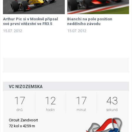
Arthur Pic si v Moskvě připsal
Bianchi na pole position
své první vítězství ve FR3.5
nedělního závodu
15.07. 2012
15.07. 2012
VC NIZOZEMSKA
17
12
17
42
dnů
hodin
minut
sekund
Circuit Zandvoort
72 kol x 4259 m