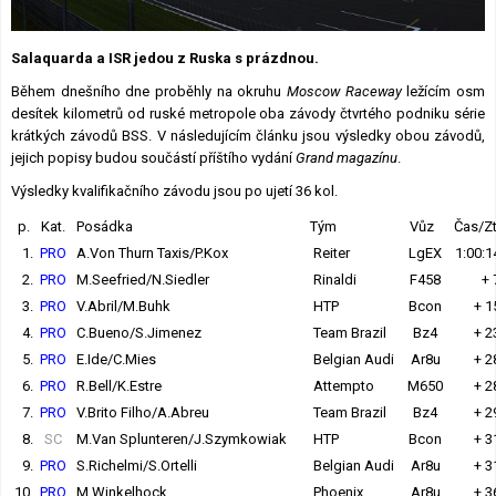
Lexikon F1
Salaquarda a ISR jedou z Ruska s prázdnou.
Během dnešního dne proběhly na okruhu
Moscow Raceway
ležícím osm
desítek kilometrů od ruské metropole oba závody čtvrtého podniku série
krátkých závodů BSS. V následujícím článku jsou výsledky obou závodů,
jejich popisy budou součástí příštího vydání
Grand magazínu
.
Výsledky kvalifikačního závodu jsou po ujetí 36 kol.
p.
Kat.
Posádka
Tým
Vůz
Čas/Zt
1.
PRO
A.Von Thurn Taxis/P.Kox
Reiter
LgEX
1:00:1
2.
PRO
M.Seefried/N.Siedler
Rinaldi
F458
+ 
3.
PRO
V.Abril/M.Buhk
HTP
Bcon
+ 1
4.
PRO
C.Bueno/S.Jimenez
Team Brazil
Bz4
+ 2
5.
PRO
E.Ide/C.Mies
Belgian Audi
Ar8u
+ 2
6.
PRO
R.Bell/K.Estre
Attempto
M650
+ 2
7.
PRO
V.Brito Filho/A.Abreu
Team Brazil
Bz4
+ 2
8.
SC
M.Van Splunteren/J.Szymkowiak
HTP
Bcon
+ 3
9.
PRO
S.Richelmi/S.Ortelli
Belgian Audi
Ar8u
+ 3
10.
PRO
M.Winkelhock
Phoenix
Ar8u
+ 3