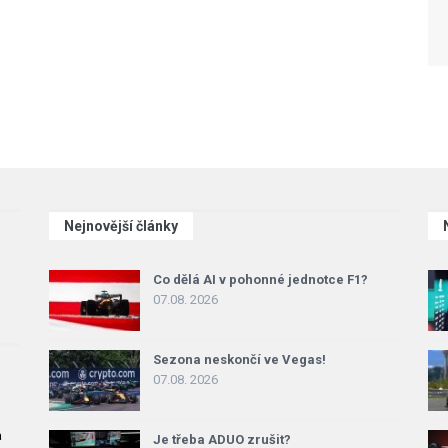
Nejnovější články
Co dělá AI v pohonné jednotce F1?
07.08. 2026
Sezona neskončí ve Vegas!
07.08. 2026
a
Je třeba ADUO zrušit?