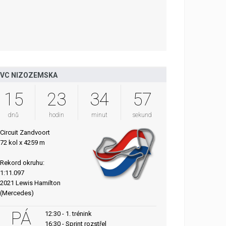
VC NIZOZEMSKA
15
23
34
56
dnů
hodin
minut
sekund
Circuit Zandvoort
72 kol x 4259 m
Rekord okruhu:
1:11.097
2021 Lewis Hamilton
(Mercedes)
PÁ
12:30 - 1. trénink
16:30 - Sprint rozstřel