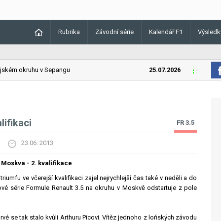
Rubrika
Závodní série
Kalendář F1
Výsledk
kém okruhu v Sepangu
25.07.2026
Lando Norr
ifikaci
FR 3.5
23.06. 2013
 Moskva - 2. kvalifikace
iumfu ve včerejší kvalifikaci zajel nejrychlejší čas také v neděli a do
vé série Formule Renault 3.5 na okruhu v Moskvě odstartuje z pole
vé se tak stalo kvůli Arthuru Picovi. Vítěz jednoho z loňských závodu