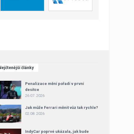
Nejčtenější články
Penalizace mění pořadí v první
desítce
26.07. 2026
Jak může Ferrari měnit vůz tak rychle?
02.08. 2026
IndyCar poprvé ukázala, jak bude