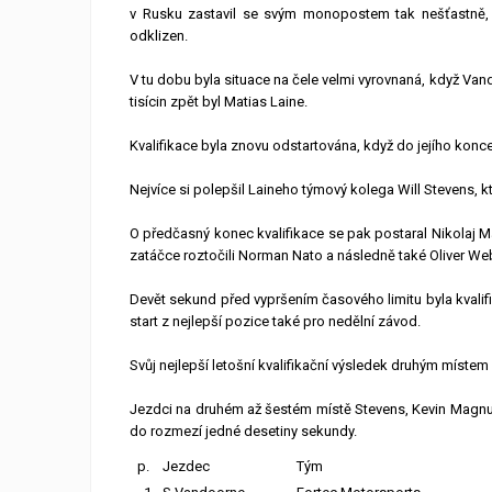
v Rusku zastavil se svým monopostem tak nešťastně, ž
odklizen.
V tu dobu byla situace na čele velmi vyrovnaná, když Van
tisícin zpět byl Matias Laine.
Kvalifikace byla znovu odstartována, když do jejího konce
Nejvíce si polepšil Laineho týmový kolega Will Stevens, k
O předčasný konec kvalifikace se pak postaral Nikolaj Mar
zatáčce roztočili Norman Nato a následně také Oliver We
Devět sekund před vypršením časového limitu byla kvalif
start z nejlepší pozice také pro nedělní závod.
Svůj nejlepší letošní kvalifikační výsledek druhým místem
Jezdci na druhém až šestém místě Stevens, Kevin Magnuss
do rozmezí jedné desetiny sekundy.
p.
Jezdec
Tým