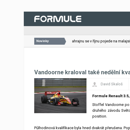
26.07.2026
VC Bahrajnu se v říjnu pojede na malajsijs
Novinky
Vandoorne kraloval také nedělní kval
David Skaloš
Formule Renault 3.5,
Stoffel Vandoorne po tr
druhého závodu Světo
position.
Půlhodinová kvalifikace byla hned dvakrát přerušena. Popr