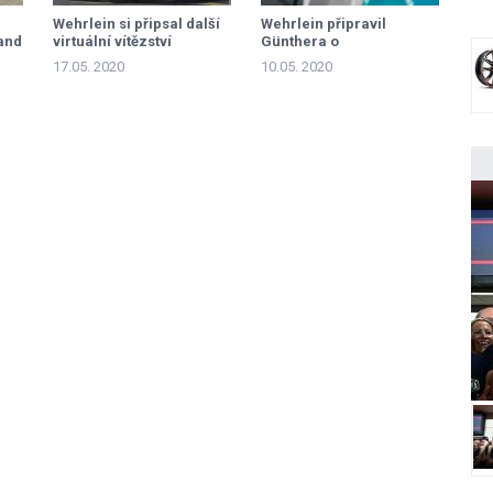
Wehrlein si připsal další
Wehrlein připravil
and
virtuální vítězství
Günthera o
neporazitelnost
17.05. 2020
10.05. 2020