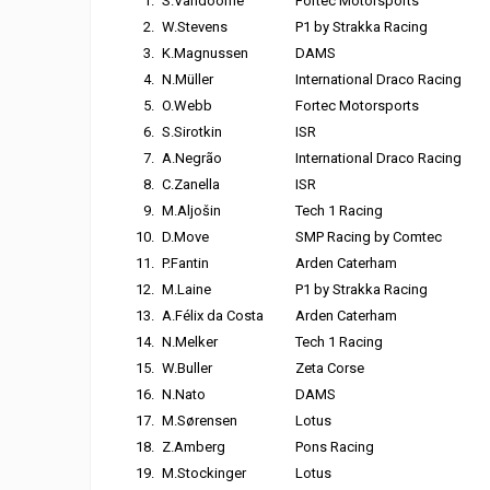
1.
S.Vandoorne
Fortec Motorsports
2.
W.Stevens
P1 by Strakka Racing
3.
K.Magnussen
DAMS
4.
N.Müller
International Draco Racing
5.
O.Webb
Fortec Motorsports
6.
S.Sirotkin
ISR
7.
A.Negrão
International Draco Racing
8.
C.Zanella
ISR
9.
M.Aljošin
Tech 1 Racing
10.
D.Move
SMP Racing by Comtec
11.
P.Fantin
Arden Caterham
12.
M.Laine
P1 by Strakka Racing
13.
A.Félix da Costa
Arden Caterham
14.
N.Melker
Tech 1 Racing
15.
W.Buller
Zeta Corse
16.
N.Nato
DAMS
17.
M.Sørensen
Lotus
18.
Z.Amberg
Pons Racing
19.
M.Stockinger
Lotus