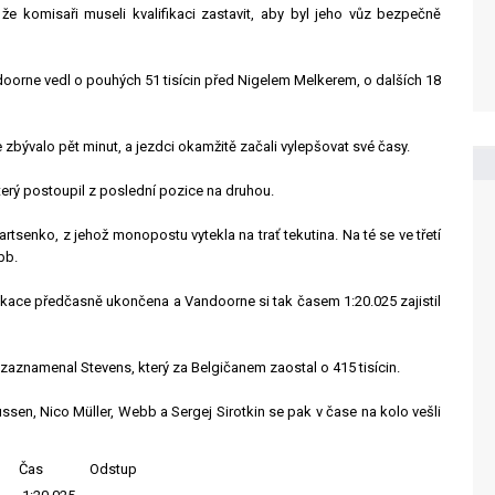
e komisaři museli kvalifikaci zastavit, aby byl jeho vůz bezpečně
doorne vedl o pouhých 51 tisícin před Nigelem Melkerem, o dalších 18
 zbývalo pět minut, a jezdci okamžitě začali vylepšovat své časy.
terý postoupil z poslední pozice na druhou.
tsenko, z jehož monopostu vytekla na trať tekutina. Na té se ve třetí
bb.
ikace předčasně ukončena a Vandoorne si tak časem 1:20.025 zajistil
 zaznamenal Stevens, který za Belgičanem zaostal o 415 tisícin.
en, Nico Müller, Webb a Sergej Sirotkin se pak v čase na kolo vešli
Čas
Odstup