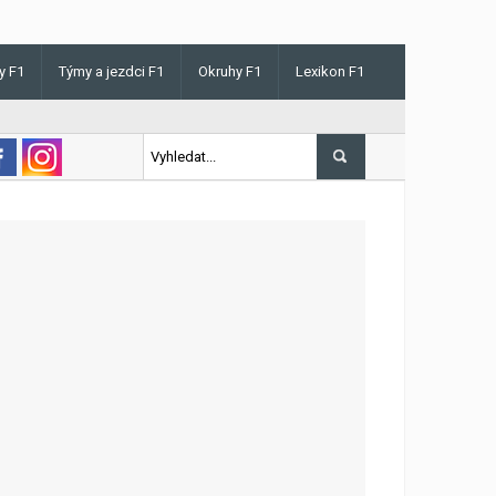
y F1
Týmy a jezdci F1
Okruhy F1
Lexikon F1
is v Maďarsku letos poprvé vyhrál kvalifikaci