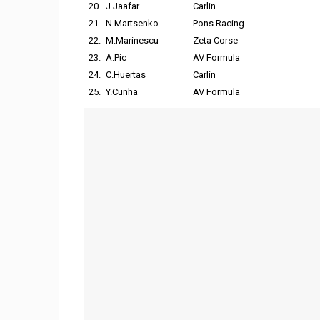
20.
J.Jaafar
Carlin
21.
N.Martsenko
Pons Racing
22.
M.Marinescu
Zeta Corse
23.
A.Pic
AV Formula
24.
C.Huertas
Carlin
25.
Y.Cunha
AV Formula