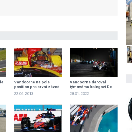
le
Vandoorne na pole
Vandoorne daroval
position pro první závod
týmovému kolegovi De
Vriesovi první vítězství
22.06. 2013
28.01. 2022
sezony