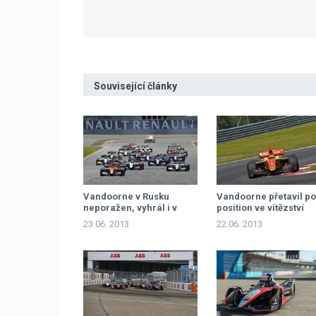
Související články
Vandoorne v Rusku
Vandoorne přetavil po
neporažen, vyhrál i v
position ve vítězství
neděli
23.06. 2013
22.06. 2013