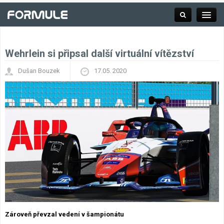
Wehrlein si připsal další virtuální vítězství
Rubrika
Dušan Bouzek
17.05. 2020
Závodní série
Kalendář F1
Výsledky F1
Týmy a jezdci F1
Okruhy F1
Zároveň převzal vedení v šampionátu