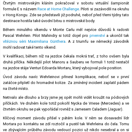
Čtvrtým mistrovským kláním pokračoval v sobotu virtuální šampionát
Lexikon F1
formule E s názvem
Race at Home Challenge
. Piloti si zazávodili na okruhu
v Hong Kongu. Zde se představili již podruhé, neboť před třemi týdny tato
destinace hostila také úvodní bitvu o mistrovské body.
Během minulého víkendu v Monte Carlu měl nejvíce důvodů k radosti
Pascal Wehrlein. Pilot Mahindry si totiž dojel pro
prvenství
a ukončil tak
vítěznou sérii Maximiliana Günthera
. A z triumfu se německý závodník
mohl radovat také tento víkend.
V kvalifikaci, během níž na jezdce čekala mokrá trať, z toho ovšem byla
druhá příčka. Někdejší pilot Manoru a Sauberu ve formuli 1 totiž nestačil
na jezdce stáje Venturi Edoarda Mortaru, který vybojoval pole position.
Úvod závodu navíc Wehrleinovi přinesl komplikace, neboť se v první
zatáčce připletl do hromadné kolize. Za zmíněný incident zaplatil pádem
na čtvrté místo.
Netrvalo ale dlouho a brzy jsme jej opět mohli vidět kroužit na pódiových
příčkách. Ve druhém kole totiž pokořil Nycka de Vriese (Mercedes) a ve
čtvrtém okruhu se pak vypořádal rovněž s Jamesem Caladem (Jaguar).
Klíčový moment závodu přišel v pátém kole. V něm se dosavadní lídr
Mortara po kontaktu se zdí roztočil a pustil tak Wehrleina do čela. Tomu
ve zbývajícím průběhu závodu vedoucí pozici už nikdo nesebral a on si