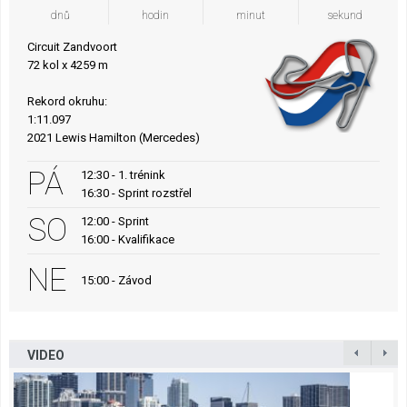
dnů
hodin
minut
sekund
Circuit Zandvoort
72 kol x 4259 m
Rekord okruhu:
1:11.097
2021 Lewis Hamilton (Mercedes)
PÁ
12:30 - 1. trénink
16:30 - Sprint rozstřel
SO
12:00 - Sprint
16:00 - Kvalifikace
NE
15:00 - Závod
VIDEO