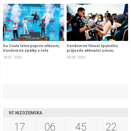
Da Costa letos poprvé vítězem,
Vandoorne litoval špatného
Vandoorne zpátky v čele
průjezdu aktivační zónou
18.07. 2022
04.06. 2022
VC NIZOZEMSKA
17
06
45
21