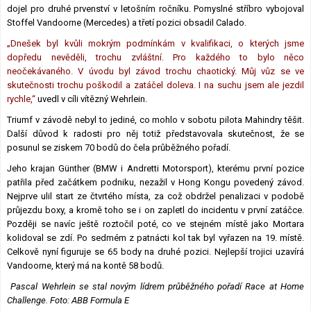
dojel pro druhé prvenství v letošním ročníku. Pomyslné stříbro vybojoval
Stoffel Vandoorne (Mercedes) a třetí pozici obsadil Calado.
„Dnešek byl kvůli mokrým podmínkám v kvalifikaci, o kterých jsme
dopředu nevěděli, trochu zvláštní. Pro každého to bylo něco
neočekávaného. V úvodu byl závod trochu chaotický. Můj vůz se ve
skutečnosti trochu poškodil a zatáčel doleva. I na suchu jsem ale jezdil
rychle,“
uvedl v cíli vítězný Wehrlein.
Triumf v závodě nebyl to jediné, co mohlo v sobotu pilota Mahindry těšit.
Další důvod k radosti pro něj totiž představovala skutečnost, že se
posunul se ziskem 70 bodů do čela průběžného pořadí.
Jeho krajan Günther (BMW i Andretti Motorsport), kterému první pozice
patřila před začátkem podniku, nezažil v Hong Kongu povedený závod.
Nejprve ulil start ze čtvrtého místa, za což obdržel penalizaci v podobě
průjezdu boxy, a kromě toho se i on zapletl do incidentu v první zatáčce.
Později se navíc ještě roztočil poté, co ve stejném místě jako Mortara
kolidoval se zdí. Po sedmém z patnácti kol tak byl vyřazen na 19. místě.
Celkově nyní figuruje se 65 body na druhé pozici. Nejlepší trojici uzavírá
Vandoorne, který má na kontě 58 bodů.
Pascal Wehrlein se stal novým lídrem průběžného pořadí Race at Home
Challenge. Foto: ABB Formula E