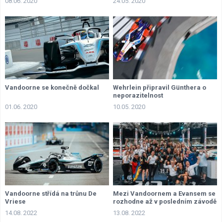
08.06. 2020
24.05. 2020
Vandoorne se konečně dočkal
Wehrlein připravil Günthera o
neporazitelnost
01.06. 2020
10.05. 2020
Vandoorne střídá na trůnu De
Mezi Vandoornem a Evansem se
Vriese
rozhodne až v posledním závodě
14.08. 2022
13.08. 2022