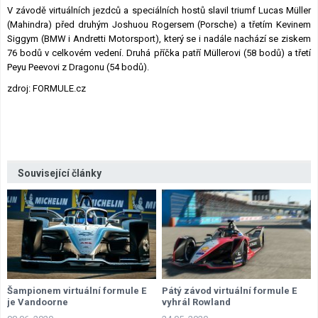
V závodě virtuálních jezdců a speciálních hostů slavil triumf Lucas Müller
(Mahindra) před druhým Joshuou Rogersem (Porsche) a třetím Kevinem
Siggym (BMW i Andretti Motorsport), který se i nadále nachází se ziskem
76 bodů v celkovém vedení. Druhá příčka patří Müllerovi (58 bodů) a třetí
Peyu Peevovi z Dragonu (54 bodů).
zdroj: FORMULE.cz
Související články
Šampionem virtuální formule E
Pátý závod virtuální formule E
je Vandoorne
vyhrál Rowland