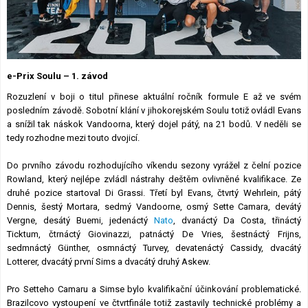
Lexikon F1
e-Prix Soulu – 1. závod
Rozuzlení v boji o titul přinese aktuální ročník formule E až ve svém
posledním závodě. Sobotní klání v jihokorejském Soulu totiž ovládl Evans
a snížil tak náskok Vandoorna, který dojel pátý, na 21 bodů. V neděli se
tedy rozhodne mezi touto dvojicí.
Do prvního závodu rozhodujícího víkendu sezony vyrážel z čelní pozice
Rowland, který nejlépe zvládl nástrahy deštěm ovlivněné kvalifikace. Ze
druhé pozice startoval Di Grassi. Třetí byl Evans, čtvrtý Wehrlein, pátý
Dennis, šestý Mortara, sedmý Vandoorne, osmý Sette Camara, devátý
Vergne, desátý Buemi, jedenáctý
Nato
, dvanáctý Da Costa, třináctý
Ticktum, čtrnáctý Giovinazzi, patnáctý De Vries, šestnáctý Frijns,
sedmnáctý Günther, osmnáctý Turvey, devatenáctý Cassidy, dvacátý
Lotterer, dvacátý první Sims a dvacátý druhý Askew.
Pro Setteho Camaru a Simse bylo kvalifikační účinkování problematické.
Brazilcovo vystoupení ve čtvrtfinále totiž zastavily technické problémy a