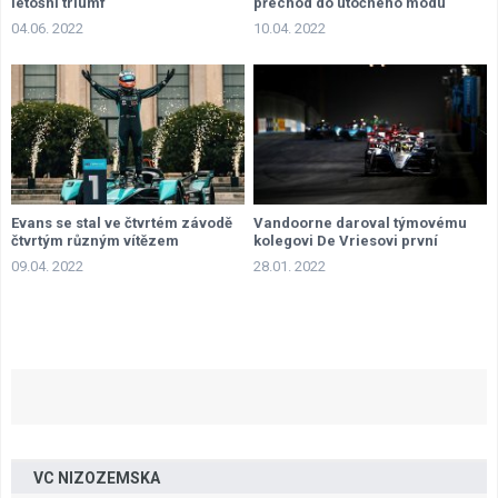
letošní triumf
přechod do útočného módu
04.06. 2022
10.04. 2022
Evans se stal ve čtvrtém závodě
Vandoorne daroval týmovému
čtvrtým různým vítězem
kolegovi De Vriesovi první
vítězství sezony
09.04. 2022
28.01. 2022
VC NIZOZEMSKA