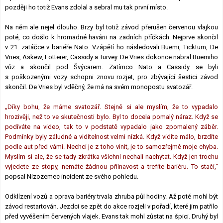
později ho totiž Evans zdolal a sebral mu tak první místo.
Na něm ale nejel dlouho. Brzy byl totiž závod přerušen červenou vlajkou
poté, co došlo k hromadné havárii na zadních příčkách. Nejprve skončil
v 21. zatáčce v bariéře Nato. Vzápětí ho následovali Buemi, Ticktum, De
Vries, Askew, Lotterer, Cassidy a Turvey. De Vries dokonce nabral Buemiho
vůz a skončil pod Švýcarem. Zatímco Nato a Cassidy se byli
s poškozenými vozy schopni znovu rozjet, pro zbývající šestici závod
skončil. De Vries byl vděčný, že má na svém monopostu svatozář.
„Díky bohu, že máme svatozář. Stejně si ale myslím, že to vypadalo
hrozivěji, než to ve skutečnosti bylo. Byl to docela pomalý náraz. Když se
podíváte na video, tak to v podstatě vypadalo jako zpomalený záběr.
Podmínky byly záludné a viditelnost velmi nízká. Když vidíte málo, brzdíte
podle aut před vámi. Nechci je z toho vinit, je to samozřejmě moje chyba.
Myslím si ale, že se tady zkrátka všichni nechali nachytat. Když jen trochu
vyjedete ze stopy, nemáte žádnou přilnavost a trefíte bariéru. To stačí,“
popsal Nizozemec incident ze svého pohledu.
Odklízení vozů a oprava bariéry trvala zhruba půl hodiny. Až poté mohl být
závod restartován. Jezdci se zpět do akce rozjeli v pořadí, které jim patřilo
před vyvěšením červených vlajek. Evans tak mohl zůstat na špici. Druhý byl