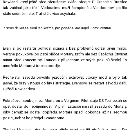
Rowland, který ještě před přerušením zvládl předjet Di Grassiho. Brazilec
tak začínal jako třetí. Vedoucímu muži šampionátu Vandoornovi patřilo
stále sedmé místo. Trať stále více osychala.
Lucas di Grassi vedl jen krátce, pro pohár si ale dojel. Foto: Venturi
Evan si po restartu pohlídal situaci a bez problémů udržel první místo.
Vergne pokukoval po páté příčce Mortary, zatím ale bez úspěchu. Čtyřicet
minut před koncem byl Francouz při jednom ze svých pokusů široký. To
umožnilo Mortarovi trochu poodjet.
Ředitelství závodu povolilo jezdcům aktivovat útočný mód a bylo tak
jasné, že brzy vstoupí do hry i strategie. Evansovi se restart závodu dařil.
Ujížděl Rowlandovi.
Pokračoval souboj mezi Mortarou a Vergnem. Pilot stáje DS Techeetah se
opět dostal do nepříjemností. V první zatáčce narazil zezadu do Mortary,
díky čemuž se dostal dopředu. Mortara spadl dokonce až na sedmou
pozici, neboť ho předjel i Vandoorne.
Zhruba 36 minut před koncem přišlo první využití útočného módu. Do