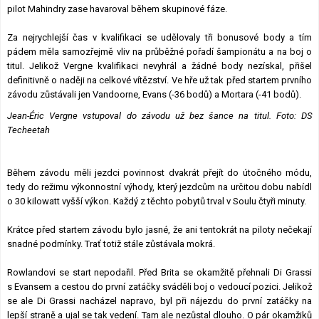
pilot Mahindry zase havaroval během skupinové fáze.
Za nejrychlejší čas v kvalifikaci se udělovaly tři bonusové body a tím
pádem měla samozřejmě vliv na průběžné pořadí šampionátu a na boj o
titul. Jelikož Vergne kvalifikaci nevyhrál a žádné body nezískal, přišel
definitivně o naději na celkové vítězství. Ve hře už tak před startem prvního
závodu zůstávali jen Vandoorne, Evans (-36 bodů) a Mortara (-41 bodů).
Jean-Éric Vergne vstupoval do závodu už bez šance na titul. Foto: DS
Techeetah
Během závodu měli jezdci povinnost dvakrát přejít do útočného módu,
tedy do režimu výkonnostní výhody, který jezdcům na určitou dobu nabídl
o 30 kilowatt vyšší výkon. Každý z těchto pobytů trval v Soulu čtyři minuty.
Krátce před startem závodu bylo jasné, že ani tentokrát na piloty nečekají
snadné podmínky. Trať totiž stále zůstávala mokrá.
Rowlandovi se start nepodařil. Před Brita se okamžitě přehnali Di Grassi
s Evansem a cestou do první zatáčky sváděli boj o vedoucí pozici. Jelikož
se ale Di Grassi nacházel napravo, byl při nájezdu do první zatáčky na
lepší straně a ujal se tak vedení. Tam ale nezůstal dlouho. O pár okamžiků