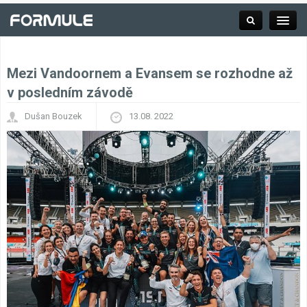
Mezi Vandoornem a Evansem se rozhodne až
Rubrika
v posledním závodě
Dušan Bouzek
13.08. 2022
Závodní série
Kalendář F1
Výsledky F1
Týmy a jezdci F1
Okruhy F1