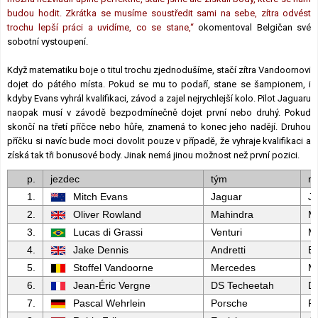
budou hodit. Zkrátka se musíme soustředit sami na sebe, zítra odvést
trochu lepší práci a uvidíme, co se stane,“
okomentoval Belgičan své
sobotní vystoupení.
Když matematiku boje o titul trochu zjednodušíme, stačí zítra Vandoornovi
dojet do pátého místa. Pokud se mu to podaří, stane se šampionem, i
kdyby Evans vyhrál kvalifikaci, závod a zajel nejrychlejší kolo. Pilot Jaguaru
naopak musí v závodě bezpodmínečně dojet první nebo druhý. Pokud
skončí na třetí příčce nebo hůře, znamená to konec jeho nadějí. Druhou
příčku si navíc bude moci dovolit pouze v případě, že vyhraje kvalifikaci a
získá tak tři bonusové body. Jinak nemá jinou možnost než první pozici.
p.
jezdec
tým
m
1.
Mitch Evans
Jaguar
J
2.
Oliver Rowland
Mahindra
M
3.
Lucas di Grassi
Venturi
M
4.
Jake Dennis
Andretti
B
5.
Stoffel Vandoorne
Mercedes
M
6.
Jean-Éric Vergne
DS Techeetah
D
7.
Pascal Wehrlein
Porsche
P