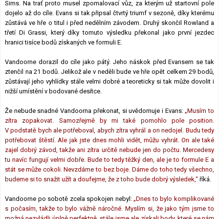
Sims. Na trať proto musel zpomalovací vůz, za kterým už startovní pole
dojelo až do cíle. Evans si tak připsal čtvrtý triumf v sezoně, díky kterému
zůstává ve hře o titul i před nedělním závodem. Druhý skončil Rowland a
třetí Di Grassi, který díky tomuto výsledku překonal jako první jezdec
hranici tisíce bodů získaných ve formuli E.
Vandoorne dorazil do cíle jako pátý. Jeho náskok před Evansem se tak
ztenčil na 21 bodů. Jelikož ale v neděli bude ve hře opět celkem 29 bodů,
zůstávají jeho vyhlídky stále velmi dobré a teoreticky si tak může dovolit i
nižší umístění v bodované desítce.
Že nebude snadné Vandoorna překonat, si uvědomuje i Evans:
„Musím to
zítra zopakovat. Samozřejmě by mi také pomohlo pole position.
V podstatě bych ale potřeboval, abych zítra vyhrál a on nedojel. Budu tedy
potřebovat štěstí. Ale jak jste dnes mohli vidět, můžu vyhrát. On ale také
zajel dobrý závod, takže ani zítra určitě nebude jen do počtu. Mercedesy
tu navíc fungují velmi dobře. Bude to tedy těžký den, ale je to formule E a
stát se může cokoli. Nevzdáme to bez boje. Dáme do toho tedy všechno,
budeme si to snažit užít a doufejme, že z toho bude dobrý výsledek,“
říká.
Vandoorne po sobotě zcela spokojen nebyl:
„Dnes to bylo komplikované
s počasím, takže to bylo vážně náročné. Myslím si, že jako tým jsme to
možná nezvládli úplně perfektně, stále jsme ale získali body, které se nám