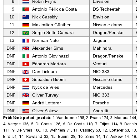
8.
Robin Frijns
Envision
Au
9.
António Félix da Costa
DS Techeetah
D
10.
Nick Cassidy
Envision
Au
11.
Maximilian Günther
Nissan e.dams
N
12.
Sergio Sette Camara
Dragon/Penske
P
13.
Norman Nato
Jaguar
J
DNF
Alexander Sims
Mahindra
M
DNF
Antonio Giovinazzi
Dragon/Penske
P
DNF
Edoardo Mortara
Venturi
M
DNF
Dan Ticktum
NIO 333
N
DNF
Sébastien Buemi
Nissan e.dams
N
DNF
Nyck de Vries
Mercedes
M
DNF
Oliver Turvey
NIO 333
N
DNF
André Lotterer
Porsche
P
DNF
Oliver Askew
Andretti
B
Průběžné pořadí jezdců:
1. Vandoorne 195, 2. Evans 174, 3. Mortara 144,
4. Vergne 136, 5. Di Grassi 126, 6. Da Costa 118, 7. Frijns 114, 8. Dennis
111, 9. De Vries 106, 10. Wehrlein 71, 11. Cassidy 63, 12. Lotterer 63, 13.
Bird 51, 14. Rowland 32, 15. Buemi 28, 16. Sims 14, 17. Askew 14, 18.