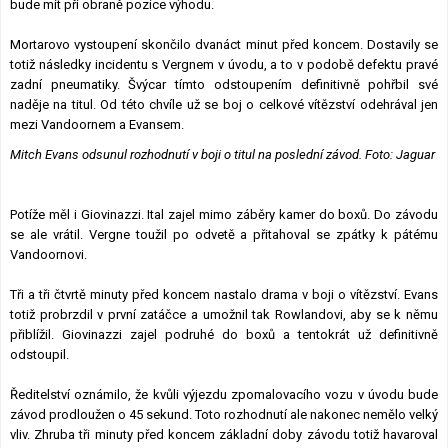
bude mít při obraně pozice výhodu.
Mortarovo vystoupení skončilo dvanáct minut před koncem. Dostavily se
totiž následky incidentu s Vergnem v úvodu, a to v podobě defektu pravé
zadní pneumatiky. Švýcar tímto odstoupením definitivně pohřbil své
naděje na titul. Od této chvíle už se boj o celkové vítězství odehrával jen
mezi Vandoornem a Evansem.
Mitch Evans odsunul rozhodnutí v boji o titul na poslední závod. Foto: Jaguar
Potíže měl i Giovinazzi. Ital zajel mimo záběry kamer do boxů. Do závodu
se ale vrátil. Vergne toužil po odvetě a přitahoval se zpátky k pátému
Vandoornovi.
Tři a tři čtvrtě minuty před koncem nastalo drama v boji o vítězství. Evans
totiž probrzdil v první zatáčce a umožnil tak Rowlandovi, aby se k němu
přiblížil. Giovinazzi zajel podruhé do boxů a tentokrát už definitivně
odstoupil.
Ředitelství oznámilo, že kvůli výjezdu zpomalovacího vozu v úvodu bude
závod prodloužen o 45 sekund. Toto rozhodnutí ale nakonec nemělo velký
vliv. Zhruba tři minuty před koncem základní doby závodu totiž havaroval