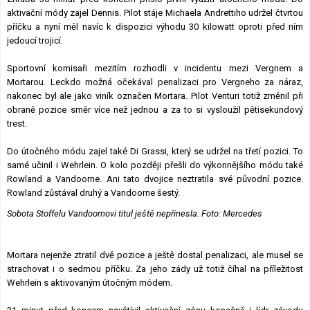
aktivační módy zajel Dennis. Pilot stáje Michaela Andrettiho udržel čtvrtou
příčku a nyní měl navíc k dispozici výhodu 30 kilowatt oproti před ním
jedoucí trojicí.
Sportovní komisaři mezitím rozhodli v incidentu mezi Vergnem a
Mortarou. Leckdo možná očekával penalizaci pro Vergneho za náraz,
nakonec byl ale jako viník označen Mortara. Pilot Venturi totiž změnil při
obraně pozice směr více než jednou a za to si vysloužil pětisekundový
trest.
Do útočného módu zajel také Di Grassi, který se udržel na třetí pozici. To
samé učinil i Wehrlein. O kolo později přešli do výkonnějšího módu také
Rowland a Vandoorne. Ani tato dvojice neztratila své původní pozice.
Rowland zůstával druhý a Vandoorne šestý.
Sobota Stoffelu Vandoornovi titul ještě nepřinesla. Foto: Mercedes
Mortara nejenže ztratil dvě pozice a ještě dostal penalizaci, ale musel se
strachovat i o sedmou příčku. Za jeho zády už totiž číhal na příležitost
Wehrlein s aktivovaným útočným módem.