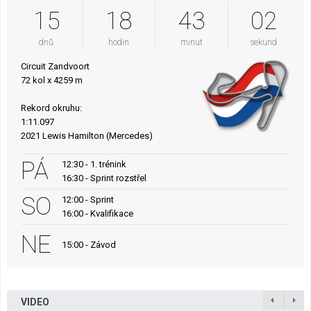
15
18
43
01
dnů
hodin
minut
sekund
Circuit Zandvoort
72 kol x 4259 m
Rekord okruhu:
1:11.097
2021 Lewis Hamilton (Mercedes)
PÁ
12:30 - 1. trénink
16:30 - Sprint rozstřel
SO
12:00 - Sprint
16:00 - Kvalifikace
NE
15:00 - Závod
VIDEO