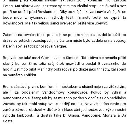
31 minut před koncem navštívil aktivační zónu konečně i lídr závodu
Evans. Ani pilotovi Jaguaru tento výlet mimo ideální stopu neuškodil a bez
potíží se udržel před Rowlandem. Díky pozdější aktivaci navíc věděl, že se
bude moci z výkonnostní výhody těšit i minutu poté, co vyprší ta
Rowlandova. Měl tak velkou šanci své vedení ještě více upevnit.
Zatímco na prvních třech pozicích se pole roztrhalo a jezdci kroužili po
dráze ve větších rozestupech, na čtvrtém místě bylo zaděláno na souboj.
K Dennisovi se totiž přibližoval Vergne.
Bojovalo se také mezi Giovinazzim a Simsem. Tato bitva ale neměla příliš
slavný konec. Sims totiž svůj útok nezvládl a poslal Giovinazziho do
hodin. Zatímco pilot Mahindry pokračoval po dráze jako třináctý, Ital spadl
na patnáctou příčku.
Evans zůstával první s komfortním náskokem a uháněl nejen za vítězstvím,
ale i za oddálením Vandoornovy korunovace. Pokud by vyhrál a
Vandoorne dojel šestý, tak by se mu toho podařilo docílit a i do nedělního
závodu by tak mohl vstupovat s nadějí na titul. Novozélanďan navíc pro
závěru závodu obdržel v diváckém hlasování jednorázovou výkonnostní
výhodu fanboost. Tu dostali také Di Grassi, Vandoorne, Mortara a Da
Costa.