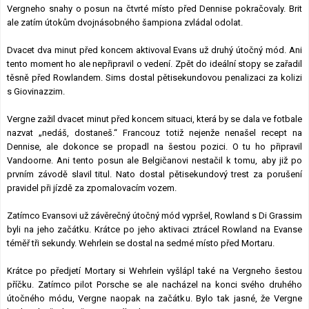
Vergneho snahy o posun na čtvrté místo před Dennise pokračovaly. Brit
ale zatím útokům dvojnásobného šampiona zvládal odolat.
Dvacet dva minut před koncem aktivoval Evans už druhý útočný mód. Ani
tento moment ho ale nepřipravil o vedení. Zpět do ideální stopy se zařadil
těsně před Rowlandem. Sims dostal pětisekundovou penalizaci za kolizi
s Giovinazzim.
Vergne zažil dvacet minut před koncem situaci, která by se dala ve fotbale
nazvat „nedáš, dostaneš.“ Francouz totiž nejenže nenašel recept na
Dennise, ale dokonce se propadl na šestou pozici. O tu ho připravil
Vandoorne. Ani tento posun ale Belgičanovi nestačil k tomu, aby již po
prvním závodě slavil titul. Nato dostal pětisekundový trest za porušení
pravidel při jízdě za zpomalovacím vozem.
Zatímco Evansovi už závěrečný útočný mód vypršel, Rowland s Di Grassim
byli na jeho začátku. Krátce po jeho aktivaci ztrácel Rowland na Evanse
téměř tři sekundy. Wehrlein se dostal na sedmé místo před Mortaru.
Krátce po předjetí Mortary si Wehrlein vyšlápl také na Vergneho šestou
příčku. Zatímco pilot Porsche se ale nacházel na konci svého druhého
útočného módu, Vergne naopak na začátku. Bylo tak jasné, že Vergne