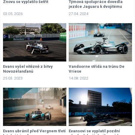
Znovu se vyplatilo šetřit
Týmová spolupráce dovedla
jezdce Jaguaru k dvojitému
triumfu
03.05. 2026
27.04. 2024
Evans vyšel vítězně z bitvy
Vandoorne střídá na trůnu De
Novozélanďanů
Vriese
25.03. 2023
14.08. 2022
Evans ubránil před Vergnem třetí
Evansovi se vyplatil pozdní