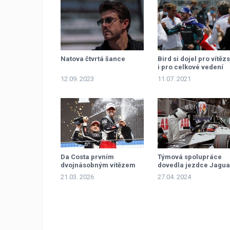
Natova čtvrtá šance
Bird si dojel pro vítězs
i pro celkové vedení
12.09. 2023
11.07. 2021
Da Costa prvním
Týmová spolupráce
dvojnásobným vítězem
dovedla jezdce Jagua
sezony
k dvojitému triumfu
21.03. 2026
27.04. 2024