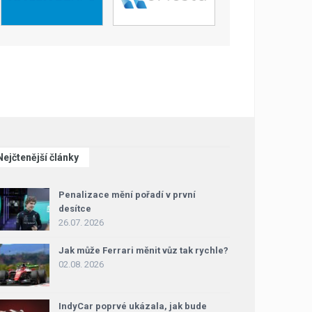
Nejčtenější články
Penalizace mění pořadí v první
desítce
26.07. 2026
Jak může Ferrari měnit vůz tak rychle?
02.08. 2026
IndyCar poprvé ukázala, jak bude