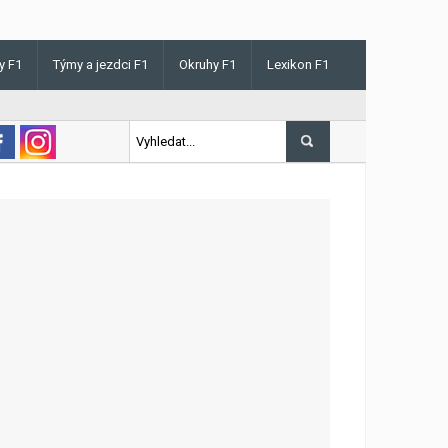
y F1
Týmy a jezdci F1
Okruhy F1
Lexikon F1
ris v Maďarsku letos poprvé vyhrál kvalifikaci