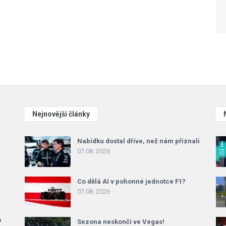
Nejnovější články
Nabídku dostal dříve, než nám přiznali
07.08. 2026
Co dělá AI v pohonné jednotce F1?
07.08. 2026
a
Sezona neskončí ve Vegas!