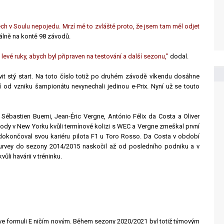
ch v Soulu nepojedu. Mrzí mě to zvláště proto, že jsem tam měl odjet
tálně na kontě 98 závodů.
evé ruky, abych byl připraven na testování a další sezonu,"
dodal.
it stý start. Na toto číslo totiž po druhém závodě víkendu dosáhne
ří od vzniku šampionátu nevynechali jedinou e-Prix. Nyní už se touto
Sébastien Buemi, Jean-Éric Vergne, António Félix da Costa a Oliver
ody v New Yorku kvůli termínové kolizi s WEC a Vergne zmeškal první
dokončoval svou kariéru pilota F1 u Toro Rosso. Da Costa v období
 Turvey do sezony 2014/2015 naskočil až od posledního podniku a v
ůli havárii v tréninku.
e formuli E ničím novým. Během sezony 2020/2021 byl totiž týmovým