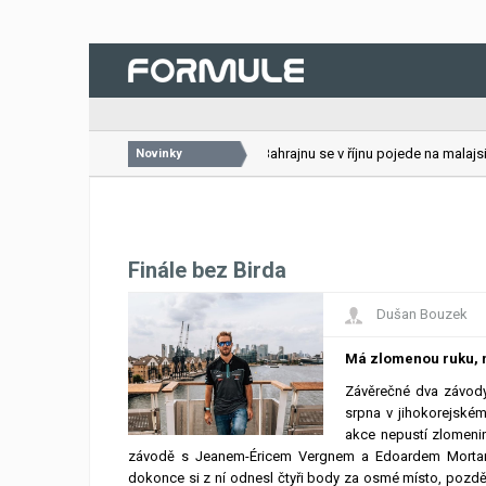
26.07.2026
VC Bahrajnu se v říjnu pojede na malajsij
Novinky
Finále bez Birda
Dušan Bouzek
Má zlomenou ruku, 
Závěrečné dva závody 
srpna v jihokorejské
akce nepustí zlomenin
závodě s Jeanem-Éricem Vergnem a Edoardem Mortarou
dokonce si z ní odnesl čtyři body za osmé místo, pozděj