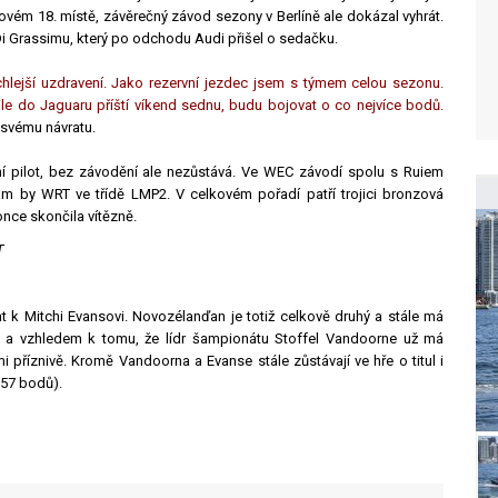
ovém 18. místě, závěrečný závod sezony v Berlíně ale dokázal vyhrát.
i Grassimu, který po odchodu Audi přišel o sedačku.
hlejší uzdravení. Jako rezervní jezdec jsem s týmem celou sezonu.
ile do Jaguaru příští víkend sednu, budu bojovat o co nejvíce bodů.
 svému návratu.
ní pilot, bez závodění ale nezůstává. Ve WEC závodí spolu s Ruiem
by WRT ve třídě LMP2. V celkovém pořadí patří trojici bronzová
nce skončila vítězně.
T
k Mitchi Evansovi. Novozélanďan je totiž celkově druhý a stále má
ů a vzhledem k tomu, že lídr šampionátu Stoffel Vandoorne už má
i příznivě. Kromě Vandoorna a Evanse stále zůstávají ve hře o titul i
57 bodů).