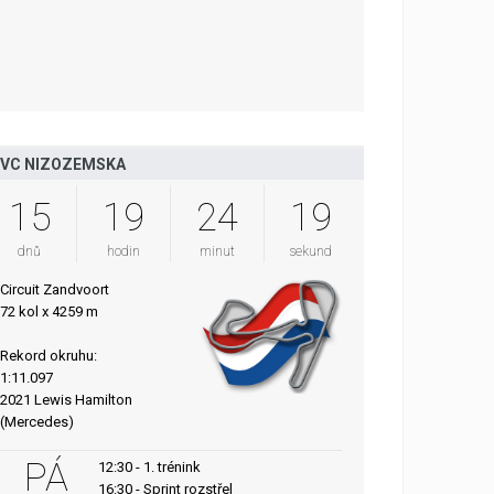
VC NIZOZEMSKA
15
19
24
18
dnů
hodin
minut
sekund
Circuit Zandvoort
72 kol x 4259 m
Rekord okruhu:
1:11.097
2021 Lewis Hamilton
(Mercedes)
PÁ
12:30 - 1. trénink
16:30 - Sprint rozstřel