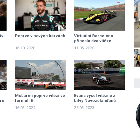
tví
Poprvé v nových barvách
Virtuální Barcelona
přinesla dva vítěze
16.10. 2020
11.05. 2020
McLaren poprvé vítězí ve
Evans vyšel vítězně z
ru
formuli E
bitvy Novozélanďanů
16.03. 2024
25.03. 2023