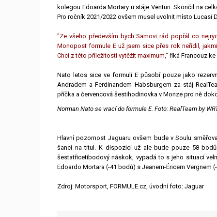
kolegou Edoarda Mortary u stáje Venturi. Skončil na celk
Pro ročník 2021/2022 ovšem musel uvolnit místo Lucasi D
"Ze všeho především bych Samovi rád popřál co nejryc
Monopost formule E už jsem sice přes rok neřídil, jakm
Chci z této příležitosti vytěžit maximum,"
říká Francouz ke
Nato letos sice ve formuli E působí pouze jako rezerv
Andradem a Ferdinandem Habsburgem za stáj RealTeam 
příčka a červencová šestihodinovka v Monze pro ně doko
Norman Nato se vrací do formule E. Foto: RealTeam by WR
Hlavní pozornost Jaguaru ovšem bude v Soulu směřovat 
šanci na titul. K dispozici už ale bude pouze 58 bod
šestatřicetibodový náskok, vypadá to s jeho situací velm
Edoardo Mortara (-41 bodů) s Jeanem-Éricem Vergnem (-
Zdroj: Motorsport, FORMULE.cz, úvodní foto: Jaguar