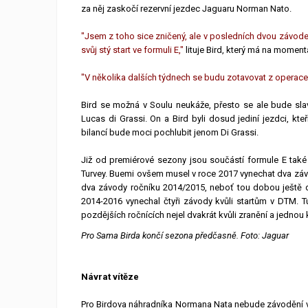
za něj zaskočí rezervní jezdec Jaguaru Norman Nato.
"Jsem z toho sice zničený, ale v posledních dvou závode
svůj stý start ve formuli E,"
lituje Bird, který má na momen
"V několika dalších týdnech se budu zotavovat z operace l
Bird se možná v Soulu neukáže, přesto se ale bude slav
Lucas di Grassi. On a Bird byli dosud jediní jezdci, kte
bilancí bude moci pochlubit jenom Di Grassi.
Již od premiérové sezony jsou součástí formule E také 
Turvey. Buemi ovšem musel v roce 2017 vynechat dva záv
dva závody ročníku 2014/2015, neboť tou dobou ještě 
2014-2016 vynechal čtyři závody kvůli startům v DTM.
pozdějších ročnících nejel dvakrát kvůli zranění a jednou kv
Pro Sama Birda končí sezona předčasně. Foto: Jaguar
Návrat vítěze
Pro Birdova náhradníka Normana Nata nebude závodění v