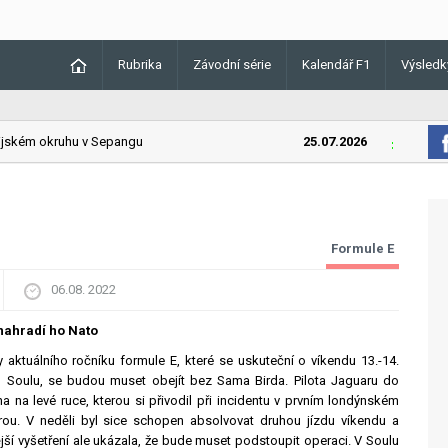
Rubrika
Závodní série
Kalendář F1
Výsledk
ském okruhu v Sepangu
25.07.2026
Lando Nor
Formule E
06.08. 2022
nahradí ho Nato
aktuálního ročníku formule E, které se uskuteční o víkendu 13.-14.
m Soulu, se budou muset obejít bez Sama Birda. Pilota Jaguaru do
a na levé ruce, kterou si přivodil při incidentu v prvním londýnském
. V neděli byl sice schopen absolvovat druhou jízdu víkendu a
ší vyšetření ale ukázala, že bude muset podstoupit operaci. V Soulu