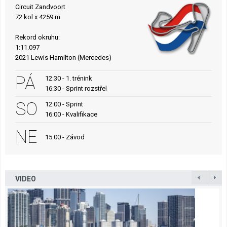
Circuit Zandvoort
72 kol x 4259 m
Rekord okruhu:
1:11.097
2021 Lewis Hamilton (Mercedes)
PÁ
12:30 - 1. trénink
16:30 - Sprint rozstřel
SO
12:00 - Sprint
16:00 - Kvalifikace
NE
15:00 - Závod
VIDEO