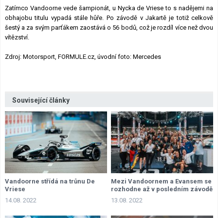
Zatímco Vandoorne vede šampionát, u Nycka de Vriese to s nadějemi na
obhajobu titulu vypadá stále hůře. Po závodě v Jakartě je totiž celkově
šestý a za svým parťákem zaostává o 56 bodů, což je rozdíl více než dvou
vítězství.
Zdroj: Motorsport, FORMULE.cz, úvodní foto: Mercedes
Související články
Vandoorne střídá na trůnu De
Mezi Vandoornem a Evansem se
Vriese
rozhodne až v posledním závodě
14.08. 2022
13.08. 2022