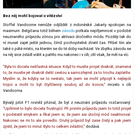
Lexikon F1
Bez něj mohl bojovat o vítězství
Stoffel Vandoorne nemůže odjíždět z indonéské Jakarty spokojen na
maximum. Belgičana totiž během
závodu
potkala nepříjemnost v podobě
neuznaného průjezdu zónou pro aktivaci útočného módu. Později tak do
ní musel zajet ještě jednou, čímž pochopitelně ztratil čas. Přišel tím ale
také o páté místo, na kterém se do té doby nacházel. Ve zbytku závodu se
na něj sice zvládl vrátit a patřilo mu nakonec i v cíli, cítí však, že měl na víc.
"Byla to docela nešťastná situace. Když to musíte projet dvakrát, znamená
to, že musíte jet dvakrát delší cestou a samozřejmě za to trochu zaplatíte.
Myslím si, že kdyby se to nestalo, tak jsem se mohl připojit k nejlepší
trojici a mohl to být čtyřčlenný souboj až do konce,"
mrzelo v cíli
Vandoorna.
Bývalý pilot F1 rovněž přiznal, že byl z neuznání průjezdu rozčarovaný:
"Upřímně to bylo docela frustrující. Při prvním průjezdu jsem to totiž projel
v podstatě smykem a říkal jsem si, že jsem asi útočný mód neaktivoval.
Nakonec se mi to ale povedlo. Druhý průjezd byl zase čistý a pak jsem
zjistil, že jsem to minul. Bylo to celkem zvláštní,"
dodává.