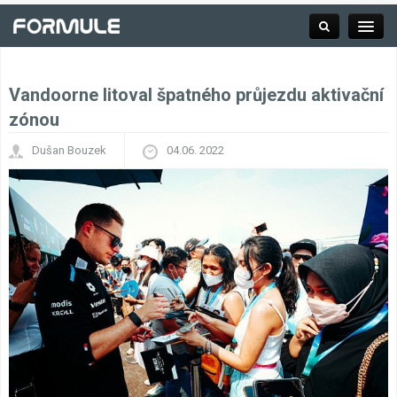
Vandoorne litoval špatného průjezdu aktivační
Rubrika
zónou
Dušan Bouzek
04.06. 2022
Závodní série
Kalendář F1
Výsledky F1
Týmy a jezdci F1
Okruhy F1