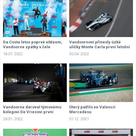
Da Costa letos poprvé vítězem,
Vandoornovi přinesly úzké
Vandoorne zpátky v čele
uličky Monte Carla první letošní
triumf
18.07. 2022
30.04. 2022
Vandoorne daroval týmovému
Úterý patřilo ve Valencii
kolegovi De Vriesovi první
Mercedesu
vítězství sezony
28.01. 2022
01.12. 2021