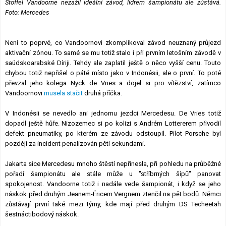
Stoffel Vandoorne nezažil ideální závod, lídrem šampionátu ale zůstává.
Foto: Mercedes
Není to poprvé, co Vandoornovi zkomplikoval závod neuznaný průjezd
aktivační zónou. To samé se mu totiž stalo i při prvním letošním závodě v
saúdskoarabské Díriji. Tehdy ale zaplatil ještě o něco vyšší cenu. Touto
chybou totiž nepřišel o páté místo jako v Indonésii, ale o první. To poté
převzal jeho kolega Nyck de Vries a dojel si pro vítězství, zatímco
Vandoornovi
musela stačit
druhá příčka.
V Indonésii se nevedlo ani jednomu jezdci Mercedesu. De Vries totiž
dopadl ještě hůře. Nizozemec si po kolizi s Andrém Lottererem přivodil
defekt pneumatiky, po kterém ze závodu odstoupil. Pilot Porsche byl
později za incident penalizován pěti sekundami.
Jakarta sice Mercedesu mnoho štěstí nepřinesla, při pohledu na průběžné
pořadí šampionátu ale stále může u "stříbrných šípů" panovat
spokojenost. Vandoorne totiž i nadále vede šampionát, i když se jeho
náskok před druhým Jeanem-Éricem Vergnem ztenčil na pět bodů. Němci
zůstávají první také mezi týmy, kde mají před druhým DS Techeetah
šestnáctibodový náskok.