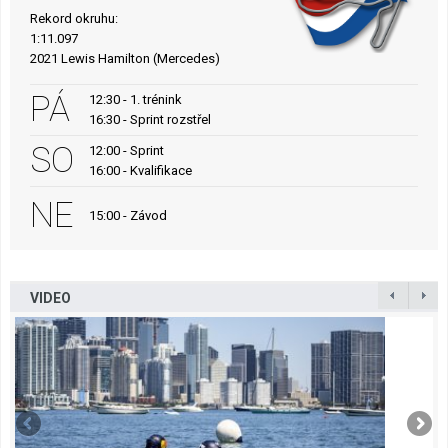
Rekord okruhu:
1:11.097
2021 Lewis Hamilton (Mercedes)
PÁ
12:30 - 1. trénink
16:30 - Sprint rozstřel
SO
12:00 - Sprint
16:00 - Kvalifikace
NE
15:00 - Závod
VIDEO