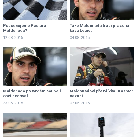
Podceňujeme Pastora
Také Maldonada trápí prázdná
Maldonada?
kasa Lotusu
12.08. 2015
04.08. 2015
Maldonado po tvrdém souboji
Maldonadovi přezdívka Crashtor
opět bodoval
nevadí
23.06. 2015
07.05. 2015