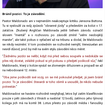
Lexikon F1
Bránil pozici. To je závodění.
Pastor Maldonado ani v nejmenším neakceptuje kritiku Jensona Buttona.
Tu si vysloužil za svůj způsob "obranné jízdy" a především za kolizi v 17.
zatáčce. Zkušený Angličan Maldonada ještě během závodu označil
slovem “mentál“ a v rozhovoru po závodě zmínil "velmi neobvyklý
manévr", ale také pokus o vytlačení až na tribunu a dodal, že Maldonado
se nikdy nezmění. V tom posledním se rozhodně nemýlil, Venezuelan ani
nevidí důvod, proč by měl na svém stylu závodění něco měnit.
"
Žádnému jezdci se nelíbí, když má před sebou soupeře a nedokáže se
přes něj dostat, zvláště pokud si při pokusu o předjetí poškodí vůz
," řekl
Maldonado, který z kolize vyvázl se zlomeným difuzorem a propadl se až
na nebodované 12. místo.
"
Oba jsme poškodili své vozy, on se mě pokoušel předjet, já jsem bránil
pozici. To je závodění. Stevardi si toho všimli a usoudili, že nikdo nebude
potrestán.
"
Maldonadovi se havárie rozhodně nevyhýbají, letos byl zatím klasifikován
pouze v pěti závodech z třinácti a nasbíral 12 bodů, zatímco jeho týmový
kolega jich má na kontě 38. Lotus přesto po závodě média i fanoušky