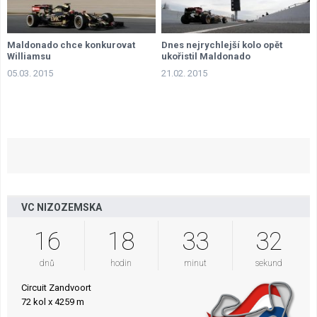
Maldonado chce konkurovat
Dnes nejrychlejší kolo opět
Williamsu
ukořistil Maldonado
05.03. 2015
21.02. 2015
VC NIZOZEMSKA
16
18
33
31
dnů
hodin
minut
sekund
Circuit Zandvoort
72 kol x 4259 m