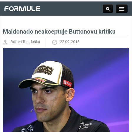
Maldonado neakceptuje Buttonovu kritiku
Rubrika
Róbert Randuška
22.09. 2015
Závodní série
Kalendář F1
Výsledky F1
Týmy a jezdci F1
Okruhy F1