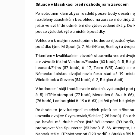
Situace v klasifikaci před rozhodujícím závodem
Po sobotním klání zbývá rozdělit pouze body deseti ne
rozděleny účastníkům bez ohledu na zařazení do třídy. 
ještě ve své třídě odměněni dle výše uvedené škály. Do kl
pouze výsledek výše umístěné posádky.
Vzhledem k malým rozestupům v hodnocení jezdců vyřadily
posádku týmu M-Sport (č. 7, Abril/Kane, Bentley) a dvojic
Triumfem v kvalifikačním závodě si upevnila vedení dvojic
a v závodě třetími Vanthoor/Fassler (60 bodů, č. 5, Belgi
Leonard/Frijns (57 bodů, č. 17, Team WRT, Audi) a neú
Německo-italskou dvojici navíc čeká start až 19. míst
Winkelhock a Stevens (54 bodů, č. 2, Belgian Audi).
V hodnocení stájí i nadále vede účastník vystupující pod
č. 5). HTP Motorsport (77 bodů, Mercedes č. 84 a č. 86),
(76 bodů, Lamborghini č. 19 a č. 63) je třetí před belgický
Rozhodnuto je v kategorii mladých pilotů se stříbrnou l
upevnila dvojice Szymkowiak/Schiler (128 bodů). Po odsto
po havárii má druhé místo jisté Williamson (89 bodů
probojovat Van Splunteren (53 bodů, č. 66, Attempto, L
Naopak stáje HTP Motorsport (129 bodů) a Strakka (89 bo