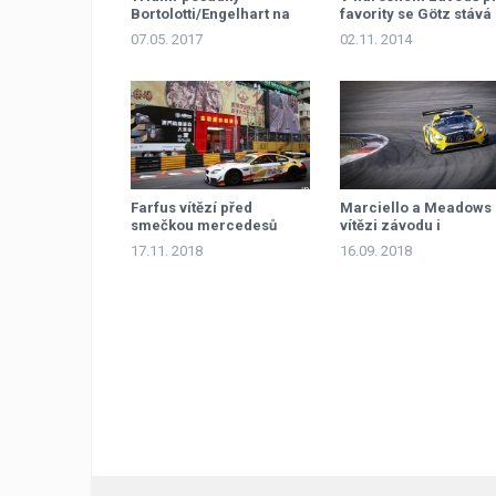
Bortolotti/Engelhart na
favority se Götz stává
Brands Hatch
mistrem BSS
07.05. 2017
02.11. 2014
Farfus vítězí před
Marciello a Meadows
smečkou mercedesů
vítězi závodu i
šampionátu
17.11. 2018
16.09. 2018