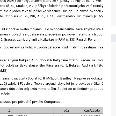
des-AMG) po nevydařeném startu ze 4. příčky do Frijnse (č. 17, WRT,
nu (č. 59, Strakka, z 2. příčky) následně pošramotil jeho záď. Britský
ým ale o jeden z vozů přišel ve vlásence Dunlop. Po chybě skončil v
 do Stipplera (č. 75, ISR, Audi, z 11.) vystrčeného Tutumluem (č. 66,
Bell k opravě svého mclarenu. Po skončení neutralizace zbývalo stále
 změn v pořadí se odehrávala především po novém startu a v hloubi
19, Grasser, Lamborghini) a Keilwitzem (PAM č. 333, Rinaldi, Ferrari).
n potrestaný za kolizi v úvodní zatáčce. Kvůli malým rozestupům se
ler z týmu Belgian Audi doplatili Belgičané ztrátou vedení na úkor
lot odolával tlaku zkušeného Fässlera (č. 5, Belgian Audi) a k této
-AMG).
 zasahovat čtvrtý Soulet (č. 8, M-Sport, Bentley). Nejprve se dokázal
ději zdolal i Fässlera. Teprve argentinský pilot jeho pokusu v šikaně
alizace v důsledku průjezdu mimo dráhu. Soulet po následném propadu
v čele.
penalizace pro původně prvního Companca:
tým
vůz
čas/ztráta