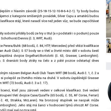
jlepším v hlavním závodě (25-18-15-12-10-8-6-4-2-1). Ty body budou
Zájemci z kategorie smíšených posádek, Silver Cupu a amatérů budou
asifikace stájí, které nasadí více než jeden vůz, se bude započítávat
 sobotní příděly bodů ze hry o titul (a v podstatě i o podium) pouze
i Schothorst/Dennis (č. 3, WRT, Audi).
e Perera/Buhk (68 bodů, č. 84, HTP, Mercedes) před vítězi kvalifikace
an Audi Club). S 57 body se o třetí a čtvrté místo dělí v sobotu šestí
spěšná dvojice Engelhart/Bortolotti (č. 63, Grasser, Lamborghini).
a. S dvanácti body ztráty na čelo a z páté pozice odstartují dnes
 plným názvem Belgian Audi Club Team WRT (88 bodů, Audi č. 1, č. 2 a
 si polepšil ze čtvrtého místa na druhé. V sobotu úspěšnější Grasser
m WRT (72 bodů, Audi č. 3 a č. 17).
icencí, kteří jsou zároveň vedeni v celkové klasifikaci. Své vedení
upení třetí dvojice Case/Quiaffe (65 bodů, č. 55, AF Corse, Ferrari)
, č. 43, Strakka, McLaren). Na bronzový stupínek se naopak může
amborghini). Jeho stáj má šanci v hodnocení týmů ohrozit AF Corse.
dů) mají své pozice jisté.