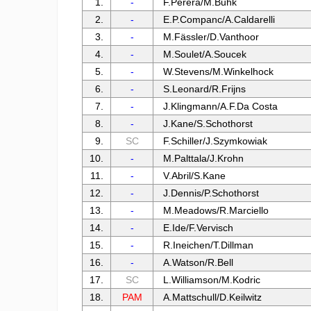
1.
-
F.Perera/M.Buhk
2.
-
E.P.Companc/A.Caldarelli
3.
-
M.Fässler/D.Vanthoor
4.
-
M.Soulet/A.Soucek
5.
-
W.Stevens/M.Winkelhock
6.
-
S.Leonard/R.Frijns
7.
-
J.Klingmann/A.F.Da Costa
8.
-
J.Kane/S.Schothorst
9.
SC
F.Schiller/J.Szymkowiak
10.
-
M.Palttala/J.Krohn
11.
-
V.Abril/S.Kane
12.
-
J.Dennis/P.Schothorst
13.
-
M.Meadows/R.Marciello
14.
-
E.Ide/F.Vervisch
15.
-
R.Ineichen/T.Dillman
16.
-
A.Watson/R.Bell
17.
SC
L.Williamson/M.Kodric
18.
PAM
A.Mattschull/D.Keilwitz