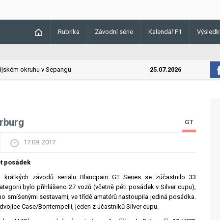
Rubrika
Závodní série
Kalendář F1
Výsledk
ském okruhu v Sepangu
25.07.2026
Lando Nor
ürburg
GT
17.09. 2017
pět posádek
 krátkých závodů seriálu Blancpain GT Series se zúčastnilo 33
kategorii bylo přihlášeno 27 vozů (včetně pěti posádek v Silver cupu),
o smíšenými sestavami, ve třídě amatérů nastoupila jediná posádka.
 dvojice Case/Bontempelli, jeden z účastníků Silver cupu.