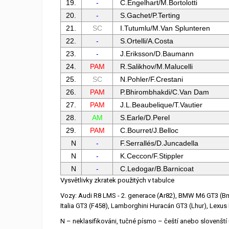
19.
-
C.Engelhart/M.Bortolotti
20.
-
S.Gachet/P.Terting
21.
SC
I.Tutumlu/M.Van Splunteren
22.
-
S.Ortelli/A.Costa
23.
-
J.Eriksson/D.Baumann
24.
PAM
R.Salikhov/M.Malucelli
25.
SC
N.Pohler/F.Crestani
26.
PAM
P.Bhirombhakdi/C.Van Dam
27.
PAM
J.L.Beaubelique/T.Vautier
28.
AM
S.Earle/D.Perel
29.
PAM
C.Bourret/J.Belloc
N
-
F.Serrallés/D.Juncadella
N
-
K.Ceccon/F.Stippler
N
-
C.Ledogar/B.Barnicoat
Vysvětlivky zkratek použitých v tabulce
Vozy: Audi R8 LMS - 2. generace (Ar82), BMW M6 GT3 (Bm6)
Italia GT3 (F458), Lamborghini Huracán GT3 (Lhur), Lex
N – neklasifikováni, tučné písmo – čeští anebo slovenští 