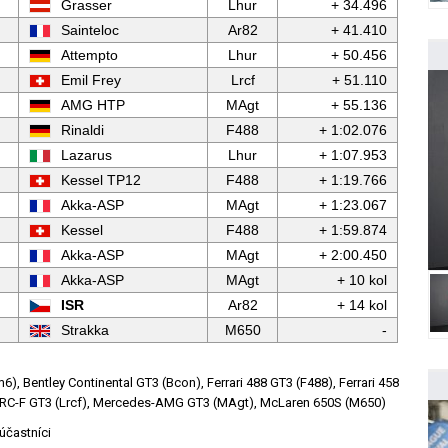
Grasser
Lhur
+ 34.496
Sainteloc
Ar82
+ 41.410
Attempto
Lhur
+ 50.456
Emil Frey
Lrcf
+ 51.110
AMG HTP
MAgt
+ 55.136
Rinaldi
F488
+ 1:02.076
Lazarus
Lhur
+ 1:07.953
Kessel TP12
F488
+ 1:19.766
Akka-ASP
MAgt
+ 1:23.067
Kessel
F488
+ 1:59.874
Akka-ASP
MAgt
+ 2:00.450
Akka-ASP
MAgt
+ 10 kol
ISR
Ar82
+ 14 kol
Strakka
M650
-
, Bentley Continental GT3 (Bcon), Ferrari 488 GT3 (F488), Ferrari 458
us RC-F GT3 (Lrcf), Mercedes-AMG GT3 (MAgt), McLaren 650S (M650)
účastníci