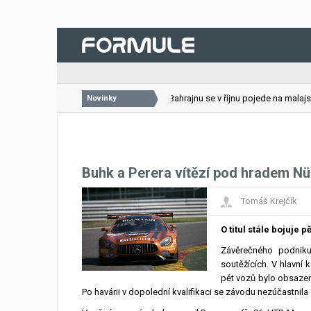
26.07.2026
VC Bahrajnu se v říjnu pojede na malajsij
Novinky
Buhk a Perera vítězí pod hradem N
Tomáš Krejčík
O titul stále bojuje 
Závěrečného podniku
soutěžících. V hlavní 
pět vozů bylo obsazen
Po havárii v dopolední kvalifikaci se závodu nezúčastnila