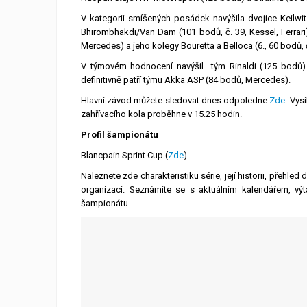
V kategorii smíšených posádek navýšila dvojice Keilwitz
Bhirombhakdi/Van Dam (101 bodů, č. 39, Kessel, Ferrari
Mercedes) a jeho kolegy Bouretta a Belloca (6., 60 bodů, č
V týmovém hodnocení navýšil tým Rinaldi (125 bodů) 
definitivně patří týmu Akka ASP (84 bodů, Mercedes).
Hlavní závod můžete sledovat dnes odpoledne
Zde
. Vys
zahřívacího kola proběhne v 15.25 hodin.
Profil šampionátu
Blancpain Sprint Cup (
Zde
)
Naleznete zde charakteristiku série, její historii, přehl
organizaci. Seznámíte se s aktuálním kalendářem, vý
šampionátu.