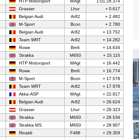
HTP Motorsport
MAgt
1:01:28.374
Grasser
Lhur
+ 0.617
Belgian Audi
Ar82
+ 2.482
M-Sport
Bcon
+ 2.780
Belgian Audi
Ar82
+ 13.752
Team WRT
Ar82
+ 14.282
Rowe
Bm6
+ 14.634
Strakka
M650
+ 15.115
HTP Motorsport
MAgt
+ 16.442
Rowe
Bm6
+ 16.774
M-Sport
Bcon
+ 17.578
Team WRT
Ar82
+ 17.978
Akka-ASP
MAgt
+ 22.817
Belgian Audi
Ar82
+ 26.624
Grasser
Lhur
+ 28.323
Strakka
M650
+ 28.534
Strakka MS
M650
+ 28.907
Rinaldi
F488
+ 29.359