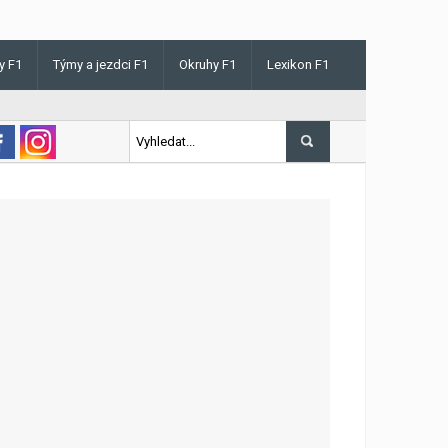
y F1
Týmy a jezdci F1
Okruhy F1
Lexikon F1
ris v Maďarsku letos poprvé vyhrál kvalifikaci