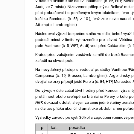
V rušném prvním kole narazil Baumann (č. 86, HTP, Merce
Audi, ze 7. místa). Nizozemec přilepený na Bellově mclare
pilot pokračoval i s poničeným levým blatníkem, jeho t
kačírku Barnicoat (č. 58, z 10.), jenž zde navíc narazil
Attempto, Lamborghini).
Následoval výjezd bezpečnostního vozidla, čehož využil 
padesát minut z limitu vyhrazeného pro závod. Většina
pole. Vanthoor (č. 5, WRT, Audi) vedl před Caldarellim (č. 
Krátce před zahájením zastávek zamířil do boxů Bauman
zařadil na chvost pole.
Na nevydařený pitstop u vedoucí posádky Vanthoor/Fäss
Companca (č. 19, Grasser, Lamborghini). Argentinský pi
dvojici se brzy připojil ještě Perera (č. 84, HTP, Mercedes
Do vývoje v čele začal čtvrt hodiny před koncem výrazněji
protáhnout okolo sveřepě se bránícího Perery, o kolo poz
NGK
dokázal odolat, ale jen za cenu jedné vteřiny pen
na čtvrtou příčku ukončil dramatické období změn pořadí 
Výsledky závodu po ujetí 30 kol a započtení vteřinové 
p.
kat.
posádka