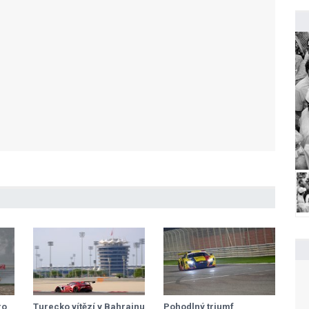
ro
Turecko vítězí v Bahrajnu
Pohodlný triumf