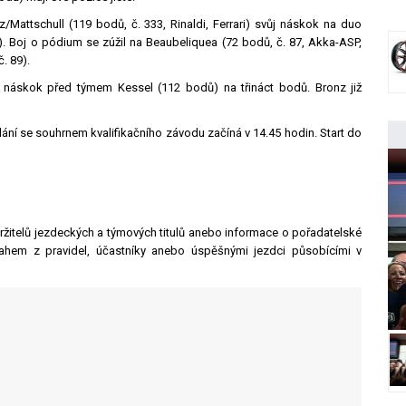
/Mattschull (119 bodů, č. 333, Rinaldi, Ferrari) svůj náskok na duo
). Boj o pódium se zúžil na Beaubeliquea (72 bodů, č. 87, Akka-ASP,
. 89).
náskok před týmem Kessel (112 bodů) na třináct bodů. Bronz již
ílání se souhrnem kvalifikačního závodu začíná v 14.45 hodin. Start do
ed držitelů jezdeckých a týmových titulů anebo informace o pořadatelské
tahem z pravidel, účastníky anebo úspěšnými jezdci působícími v