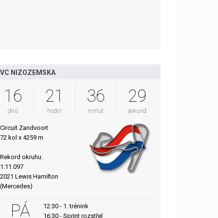
VC NIZOZEMSKA
16
21
36
29
dnů
hodin
minut
sekund
Circuit Zandvoort
72 kol x 4259 m
Rekord okruhu:
1:11.097
2021 Lewis Hamilton
(Mercedes)
PÁ
12:30 - 1. trénink
16:30 - Sprint rozstřel