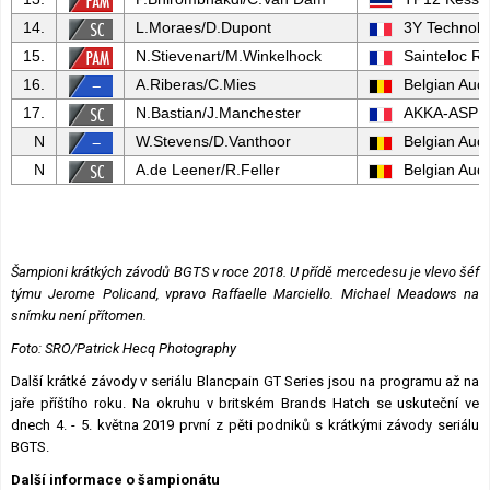
14.
L.Moraes/D.Dupont
3Y Technolo
15.
N.Stievenart/M.Winkelhock
Sainteloc R
16.
A.Riberas/C.Mies
Belgian Audi
17.
N.Bastian/J.Manchester
AKKA-ASP 
N
W.Stevens/D.Vanthoor
Belgian Audi
N
A.de Leener/R.Feller
Belgian Audi
Šampioni krátkých závodů BGTS v roce 2018. U přídě mercedesu je vlevo šéf
týmu Jerome Policand, vpravo Raffaelle Marciello. Michael Meadows na
snímku není přítomen.
Foto: SRO/Patrick Hecq Photography
Další krátké závody v seriálu Blancpain GT Series jsou na programu až na
jaře příštího roku. Na okruhu v britském Brands Hatch se uskuteční ve
dnech 4. - 5. května 2019 první z pěti podniků s krátkými závody seriálu
BGTS.
Další informace o šampionátu