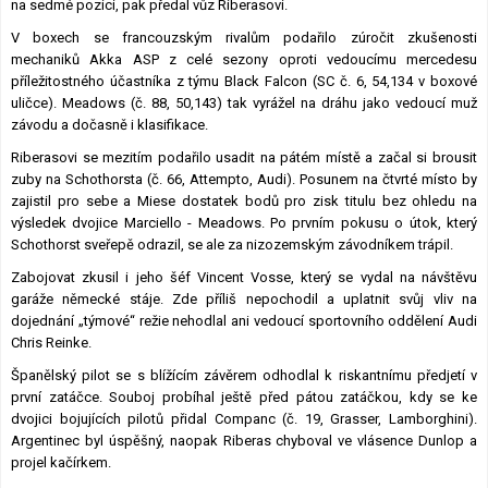
na sedmé pozici, pak předal vůz Riberasovi.
V boxech se francouzským rivalům podařilo zúročit zkušenosti
mechaniků Akka ASP z celé sezony oproti vedoucímu mercedesu
příležitostného účastníka z týmu Black Falcon (SC č. 6, 54,134 v boxové
uličce). Meadows (č. 88, 50,143) tak vyrážel na dráhu jako vedoucí muž
závodu a dočasně i klasifikace.
Riberasovi se mezitím podařilo usadit na pátém místě a začal si brousit
zuby na Schothorsta (č. 66, Attempto, Audi). Posunem na čtvrté místo by
zajistil pro sebe a Miese dostatek bodů pro zisk titulu bez ohledu na
výsledek dvojice Marciello - Meadows. Po prvním pokusu o útok, který
Schothorst sveřepě odrazil, se ale za nizozemským závodníkem trápil.
Zabojovat zkusil i jeho šéf Vincent Vosse, který se vydal na návštěvu
garáže německé stáje. Zde příliš nepochodil a uplatnit svůj vliv na
dojednání „týmové“ režie nehodlal ani vedoucí sportovního oddělení Audi
Chris Reinke.
Španělský pilot se s blížícím závěrem odhodlal k riskantnímu předjetí v
první zatáčce. Souboj probíhal ještě před pátou zatáčkou, kdy se ke
dvojici bojujících pilotů přidal Companc (č. 19, Grasser, Lamborghini).
Argentinec byl úspěšný, naopak Riberas chyboval ve vlásence Dunlop a
projel kačírkem.