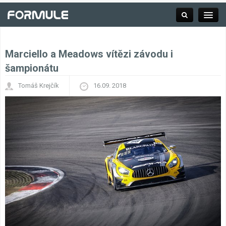
Marciello a Meadows vítězi závodu i
Rubrika
šampionátu
Tomáš Krejčík
16.09. 2018
Závodní série
Kalendář F1
Výsledky F1
Týmy a jezdci F1
Okruhy F1