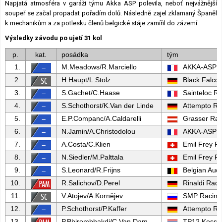
Napjatá atmosféra v garáži týmu Akka ASP polevila, neboť nejvážnější
soupeř se začal propadat pořadím dolů. Následně zajel zklamaný Španěl
k mechanikům a za potlesku členů belgické stáje zamířil do zázemí.
Výsledky závodu po ujetí 31 kol
p.
kat.
posádka
tým
1.
M.Meadows/R.Marciello
AKKA-ASP 
2.
H.Haupt/L.Stolz
Black Falco
3.
S.Gachet/C.Haase
Sainteloc R
4.
S.Schothorst/K.Van der Linde
Attempto Ra
5.
E.P.Companc/A.Caldarelli
Grasser Rac
6.
N.Jamin/A.Christodolou
AKKA-ASP 
7.
A.Costa/C.Klien
Emil Frey R
8.
N.Siedler/M.Palttala
Emil Frey R
9.
S.Leonard/R.Frijns
Belgian Audi
10.
R.Salichov/D.Perel
Rinaldi Raci
11.
V.Atojev/A.Kornějev
SMP Racing
12.
P.Schothorst/P.Kaffer
Attempto Ra
13.
P.Bhirombhakdi/C.Van Dam
TP12 Kessel