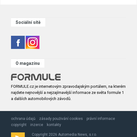
Sociální sítě
O magazínu
FORMULE.cz je internetovým zpravodajským portálem, na kterém
najdete nejnovější a nejzajímavější informace ze světa formule 1
a dalších automobilových závodů.
ochrana údajů
zásady použivání cookies
právní informace
copyright
inzerce
kontakty
Copyright 2026 Automedia News, s.r.o.