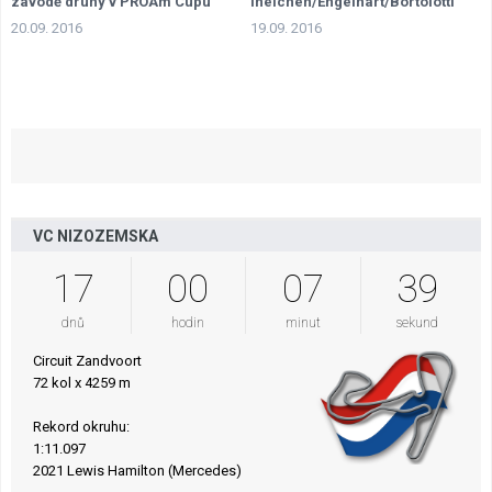
závodě druhý v PROAm Cupu
Ineichen/Engelhart/Bortolotti
20.09. 2016
19.09. 2016
VC NIZOZEMSKA
17
00
07
38
dnů
hodin
minut
sekund
Circuit Zandvoort
72 kol x 4259 m
Rekord okruhu:
1:11.097
2021 Lewis Hamilton (Mercedes)