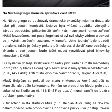
Lexikon F1
Na Nürburgringu skončila sprintová část BGTS
Na Nürburgringu se odehrávaly dramatické okamžiky nejen na dráze, ale
také při jednání komisařů. Nejprve byla vítězná posádka včerejšího
závodu potrestána přičtením 30 vteřin kvůli neuchycení ramen zařízení
HANS bezpečnostními pásy. Engelhart si byl své chyby vědom a pokusil
se ji vyřešit zničením záznamu v kameře. Jeho jednání bylo později
odhaleno, takže jej čekaly pokuta pět tisíc eur, diskvalifikace posádky z
víkendu a své jednání bude ještě muset vysvětlovat před činovníky
německého DMSB.
Dle výsledků včerejší kvalifikace obsadily první řadu na roštu mercedesy,
Stolz (SC č. 6, Black Falcon) byl o šest tisícin vteřiny rychlejší než Marciello
(č. 88, Akka ASP). Třetí místo vybojoval Vanthoor (č. 2, Belgian Audi Club).
Mladý Belgičan se pokusil po startu v Mercedes Areně zaútočit na
Marciella, ale došlo ke kontaktu. Po něm se propadl do hloubi pole a po
strkanici se Siedlerem (č. 114, Emil Frey, Lexus) musel zamířit do boxů s
defektem pneumatiky.
Z třináctého místa startující Mies (č. 1, Belgian Audi Club) se dokázal
během prvního kola probojovat na bodované příčky. Svůj postup završil