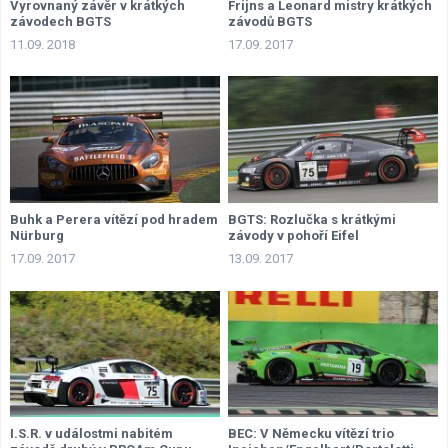
Vyrovnaný závěr v krátkých
Frijns a Leonard mistry krátkých
závodech BGTS
závodů BGTS
11.09. 2018
17.09. 2017
Buhk a Perera vítězí pod hradem
BGTS: Rozlučka s krátkými
Nürburg
závody v pohoří Eifel
17.09. 2017
13.09. 2017
I.S.R. v událostmi nabitém
BEC: V Německu vítězí trio