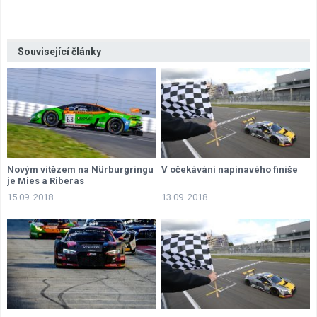
Související články
Novým vítězem na Nürburgringu
V očekávání napínavého finiše
je Mies a Riberas
15.09. 2018
13.09. 2018