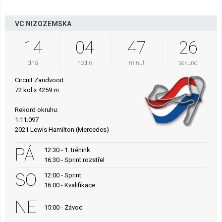
VC NIZOZEMSKA
14
04
47
25
dnů
hodin
minut
sekund
Circuit Zandvoort
72 kol x 4259 m
Rekord okruhu:
1:11.097
2021 Lewis Hamilton (Mercedes)
PÁ
12:30 - 1. trénink
16:30 - Sprint rozstřel
SO
12:00 - Sprint
16:00 - Kvalifikace
NE
15:00 - Závod