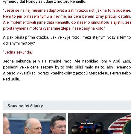
výměnou dat Hondy za údaje z motoru Renaultu.
"
Ještě se na něj musíme adaptovat a zatím těžko říct, jak na tom budeme.
Není to jen o našem týmu a nevíme, na čem během zimy pracují ostatní.
Ale implementovali jsme data Renaultu do našeho simulátoru a zjistili, že i
prostá výměna motoru významně zlepší naše časy na kolo.
"
A pak přišla přímá otázka. Jak velký je rozdíl mezi stejnými vozy s těmito
odlišnými motory?
"
Jedna sekunda.
"
Jedna sekunda je v F1 strašně moc. Ale například loni v Abú Zabí,
poslední velké ceně sezony, by to bylo příliš málo na to, aby Fernando
Alonso v kvalifikaci porazil kteréhokoliv z jezdců Mercedesu, Ferrari nebo
Red Bullu.
Související články