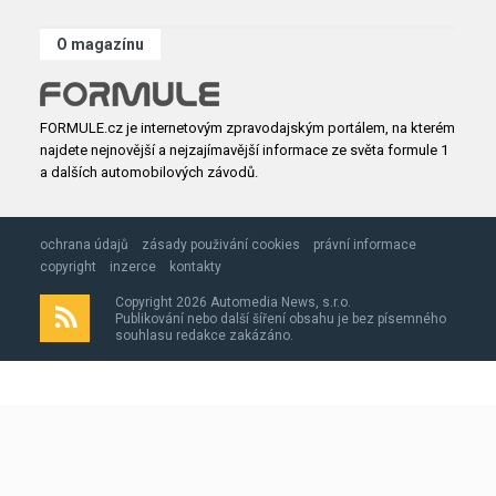
O magazínu
FORMULE.cz je internetovým zpravodajským portálem, na kterém
najdete nejnovější a nejzajímavější informace ze světa formule 1
a dalších automobilových závodů.
ochrana údajů
zásady použivání cookies
právní informace
copyright
inzerce
kontakty
Copyright 2026 Automedia News, s.r.o.
Publikování nebo další šíření obsahu je bez písemného
souhlasu redakce zakázáno.