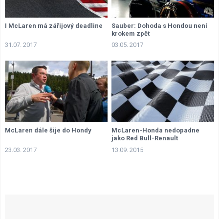
I McLaren má zářijový deadline
Sauber: Dohoda s Hondou není
krokem zpět
31.07. 2017
03.05. 2017
McLaren dále šije do Hondy
McLaren-Honda nedopadne
jako Red Bull-Renault
23.03. 2017
13.09. 2015