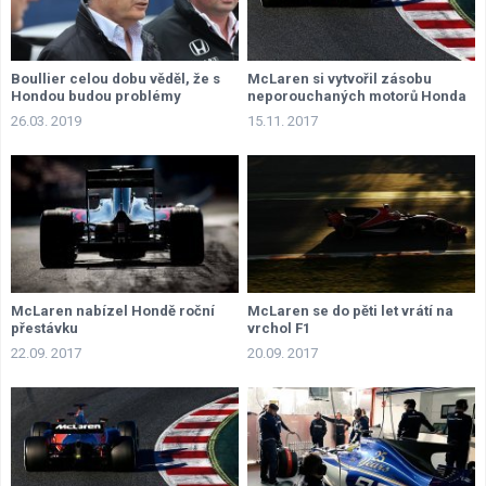
Boullier celou dobu věděl, že s
McLaren si vytvořil zásobu
Hondou budou problémy
neporouchaných motorů Honda
26.03. 2019
15.11. 2017
McLaren nabízel Hondě roční
McLaren se do pěti let vrátí na
přestávku
vrchol F1
22.09. 2017
20.09. 2017