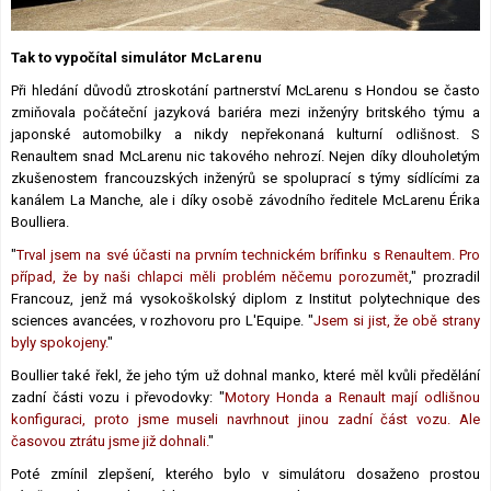
Lexikon F1
Tak to vypočítal simulátor McLarenu
Při hledání důvodů ztroskotání partnerství McLarenu s Hondou se často
zmiňovala počáteční jazyková bariéra mezi inženýry britského týmu a
japonské automobilky a nikdy nepřekonaná kulturní odlišnost. S
Renaultem snad McLarenu nic takového nehrozí. Nejen díky dlouholetým
zkušenostem francouzských inženýrů se spoluprací s týmy sídlícími za
kanálem La Manche, ale i díky osobě závodního ředitele McLarenu Érika
Boulliera.
"
Trval jsem na své účasti na prvním technickém brífinku s Renaultem. Pro
případ, že by naši chlapci měli problém něčemu porozumět
," prozradil
Francouz, jenž má vysokoškolský diplom z Institut polytechnique des
sciences avancées, v rozhovoru pro L'Equipe. "
Jsem si jist, že obě strany
byly spokojeny.
"
Boullier také řekl, že jeho tým už dohnal manko, které měl kvůli předělání
zadní části vozu i převodovky: "
Motory Honda a Renault mají odlišnou
konfiguraci, proto jsme museli navrhnout jinou zadní část vozu. Ale
časovou ztrátu jsme již dohnali.
"
Poté zmínil zlepšení, kterého bylo v simulátoru dosaženo prostou