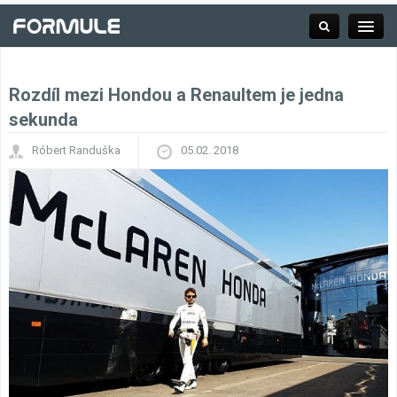
Rozdíl mezi Hondou a Renaultem je jedna
Rubrika
sekunda
Róbert Randuška
05.02. 2018
Závodní série
Kalendář F1
Výsledky F1
Týmy a jezdci F1
Okruhy F1