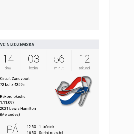
VC NIZOZEMSKA
14
03
56
11
dnů
hodin
minut
sekund
Circuit Zandvoort
72 kol x 4259 m
Rekord okruhu:
1:11.097
2021 Lewis Hamilton
(Mercedes)
PÁ
12:30 - 1. trénink
16:30 - Sprint rozstřel