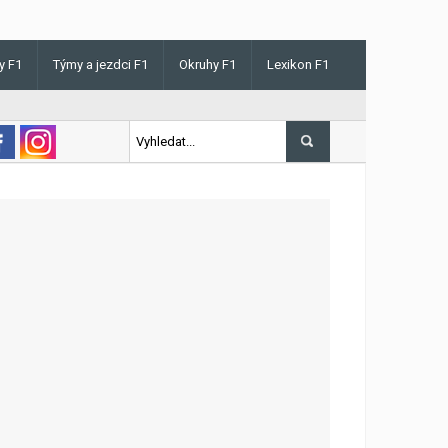
y F1
Týmy a jezdci F1
Okruhy F1
Lexikon F1
s v Maďarsku letos poprvé vyhrál kvalifikaci