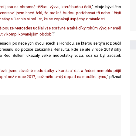
ení jsou na ohromně těžkou výzvu, které budou čelit
," cituje bývalého
nnisovi jsem hned řekl, že možná budou potřebovat tři nebo i čtyři
sány a Dennis si byl jist, že se zopakují úspěchy z minulosti.
ě pouze Mercedes udělal vše správně a také díky rokům vývoje neměl
ut v komplikovanějším období.
“
esadili po necelých dvou letech s Hondou, se kterou se tým rozloučil
řesunu do pozice zákazníka Renaultu, kde se ale v roce 2018 díky
a Red Bullem ukázaly velké nedostatky vozu, což už byl začátek
evili jsme závažné nedostatky v korelaci dat a řešení nemohlo přijít
pní než v roce 2017, což mělo tvrdý dopad na morálku týmu,
" přiznal