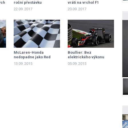
ých
roční přestávku
vrátí na vrchol F1
22.09. 2017
20.09. 2017
McLaren-Honda
Boullier: Bez
nedopadne jako Red
elektrického výkonu
Bull-Renault
ztrácíte 150 koní
13.09. 2015
05.09. 2015