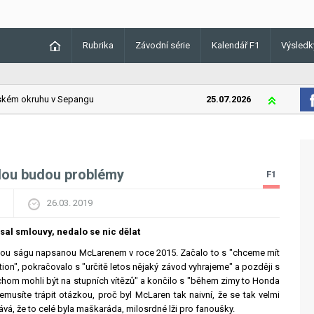
Rubrika
Závodní série
Kalendář F1
Výsledk
ém okruhu v Sepangu
25.07.2026
Lando Norri
ndou budou problémy
F1
26.03. 2019
al smlouvy, nedalo se nic dělat
elou ságu napsanou McLarenem v roce 2015. Začalo to s "chceme mít
ion", pokračovalo s "určitě letos nějaký závod vyhrajeme" a později s
ychom mohli být na stupních vítězů" a končilo s "během zimy to Honda
nemusíte trápit otázkou, proč byl McLaren tak naivní, že se tak velmi
nává, že to celé byla maškaráda, milosrdné lži pro fanoušky.