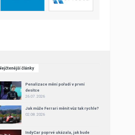
Nejčtenější články
Penalizace mění pořadí v první
desítce
26.07. 2026
Jak může Ferrari měnit vůz tak rychle?
02.08. 2026
IndyCar poprvé ukázala, jak bude