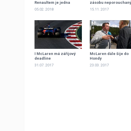
Renaultem je jedna
zásobu neporouchan
sekunda
motorů Honda
05.02. 2018
15.11. 2017
I McLaren má zářijový
McLaren dále šije do
deadline
Hondy
31.07. 2017
23.03. 2017