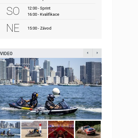
SO
12:00 - Sprint
16:00 - Kvalifikace
NE
15:00 - Závod
VIDEO