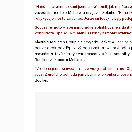
"
Hned na prvním setkání jsem si uvědomil, jak nepřiprav
závodního ředitele McLarenu magazín Sokuho. "
Ronu De
roky vývoje, než to zvládnou. Jenže smlouvy již byly podep
Současné motory jsou mimořádně sofistikované a vlastn
konkurenta. Spojení McLarenu a Hondy nemohlo vznikno
Vlastníci McLaren Group ale nevydrželi čekat a Dennise s
pouze o rok později. Nový boss Zak Brown rozhodl o p
srovnání s továrním týmem francouzské automobilky 
Boullierova konce u McLarenu.
"
V dubnu jsme si uvědomili, že vůz je totálně mimo. Obj
včas. Z určitého pohledu jsme byli méně konkurencescho
Boullier.