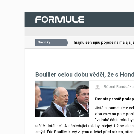
26.07.2026
VC Bahrajnu se v říjnu pojede na malajsijsk
Novinky
Boullier celou dobu věděl, že s Ho
Róbert Randuška
Dennis prostě podeps
Jistě si pamatujete c
oba vozy na pole posit
"v druhé části roku b
určitě dotáhne". A následující rok byl stejný. Už se ale 
zmýlil. Éric Boullier, který z týmu odešel před rokem, přiz