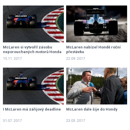
McLaren si vytvořil zásobu
McLaren nabízel Hondě roční
neporouchaných motorů Honda
přestávku
15.11. 2017
22.09. 2017
I McLaren má zářijový deadline
McLaren dále šije do Hondy
31.07. 2017
23.03. 2017