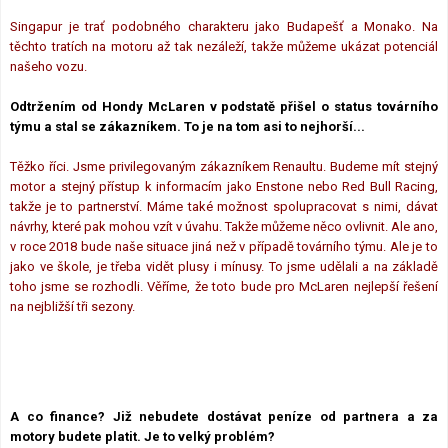
Singapur je trať podobného charakteru jako Budapešť a Monako. Na
těchto tratích na motoru až tak nezáleží, takže můžeme ukázat potenciál
našeho vozu.
Odtržením od Hondy McLaren v podstatě přišel o status továrního
týmu a stal se zákazníkem. To je na tom asi to nejhorší...
Těžko říci. Jsme privilegovaným zákazníkem Renaultu. Budeme mít stejný
motor a stejný přístup k informacím jako Enstone nebo Red Bull Racing,
takže je to partnerství. Máme také možnost spolupracovat s nimi, dávat
návrhy, které pak mohou vzít v úvahu. Takže můžeme něco ovlivnit. Ale ano,
v roce 2018 bude naše situace jiná než v případě továrního týmu. Ale je to
jako ve škole, je třeba vidět plusy i mínusy. To jsme udělali a na základě
toho jsme se rozhodli. Věříme, že toto bude pro McLaren nejlepší řešení
na nejbližší tři sezony.
A co finance? Již nebudete dostávat peníze od partnera a za
motory budete platit. Je to velký problém?