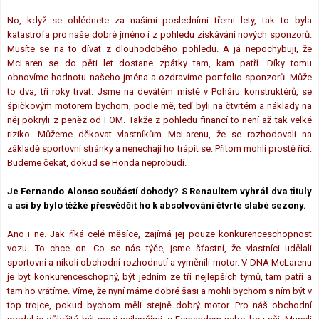
No, když se ohlédnete za našimi posledními třemi lety, tak to byla
katastrofa pro naše dobré jméno i z pohledu získávání nových sponzorů.
Musíte se na to dívat z dlouhodobého pohledu. A já nepochybuji, že
McLaren se do pěti let dostane zpátky tam, kam patří. Díky tomu
obnovíme hodnotu našeho jména a ozdravíme portfolio sponzorů. Může
to dva, tři roky trvat. Jsme na devátém místě v Poháru konstruktérů, se
špičkovým motorem bychom, podle mě, teď byli na čtvrtém a náklady na
něj pokryli z peněz od FOM. Takže z pohledu financí to není až tak velké
riziko. Můžeme děkovat vlastníkům McLarenu, že se rozhodovali na
základě sportovní stránky a nenechají ho trápit se. Přitom mohli prostě říci:
Budeme čekat, dokud se Honda neprobudí.
Je Fernando Alonso součástí dohody? S Renaultem vyhrál dva tituly
a asi by bylo těžké přesvědčit ho k absolvování čtvrté slabé sezony.
Ano i ne. Jak říká celé měsíce, zajímá jej pouze konkurenceschopnost
vozu. To chce on. Co se nás týče, jsme šťastní, že vlastníci udělali
sportovní a nikoli obchodní rozhodnutí a vyměnili motor. V DNA McLarenu
je být konkurenceschopný, být jedním ze tří nejlepších týmů, tam patří a
tam ho vrátíme. Víme, že nyní máme dobré šasi a mohli bychom s ním být v
top trojce, pokud bychom měli stejně dobrý motor. Pro náš obchodní