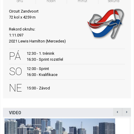
dnů
hodin
minut
sekund
Circuit Zandvoort
72 kol x 4259 m
Rekord okruhu:
1:11.097
2021 Lewis Hamilton (Mercedes)
PÁ
12:30 - 1. trénink
16:30 - Sprint rozstřel
SO
12:00 - Sprint
16:00 - Kvalifikace
NE
15:00 - Závod
VIDEO