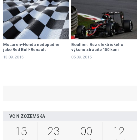
McLaren-Honda nedopadne
Boullier: Bez elektrického
jako Red Bull-Renault
výkonu ztrácíte 150 koní
13.09. 2015
05.09. 2015
VC NIZOZEMSKA
13
23
00
11