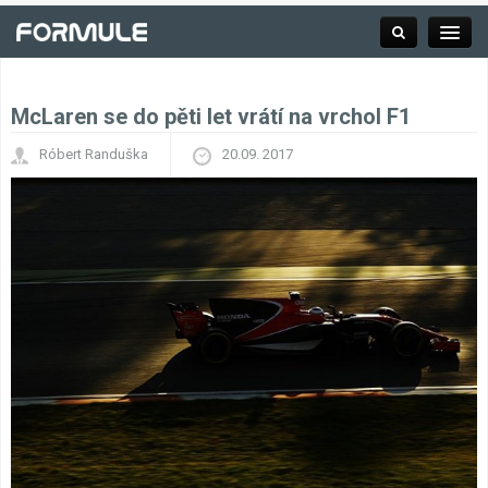
McLaren se do pěti let vrátí na vrchol F1
Rubrika
Róbert Randuška
20.09. 2017
Závodní série
Kalendář F1
Výsledky F1
Týmy a jezdci F1
Okruhy F1