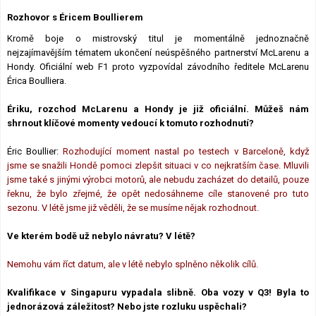
Lexikon F1
Rozhovor s Éricem Boullierem
Kromě boje o mistrovský titul je momentálně jednoznačně
nejzajímavějším tématem ukončení neúspěšného partnerství McLarenu a
Hondy. Oficiální web F1 proto vyzpovídal závodního ředitele McLarenu
Érica Boulliera.
Ériku, rozchod McLarenu a Hondy je již oficiální. Můžeš nám
shrnout klíčové momenty vedoucí k tomuto rozhodnutí?
Éric Boullier:
Rozhodující moment nastal po testech v Barceloně, když
jsme se snažili Hondě pomoci zlepšit situaci v co nejkratším čase. Mluvili
jsme také s jinými výrobci motorů, ale nebudu zacházet do detailů, pouze
řeknu, že bylo zřejmé, že opět nedosáhneme cíle stanovené pro tuto
sezonu. V létě jsme již věděli, že se musíme nějak rozhodnout.
Ve kterém bodě už nebylo návratu? V létě?
Nemohu vám říct datum, ale v létě nebylo splněno několik cílů.
Kvalifikace v Singapuru vypadala slibně. Oba vozy v Q3! Byla to
jednorázová záležitost? Nebo jste rozluku uspěchali?