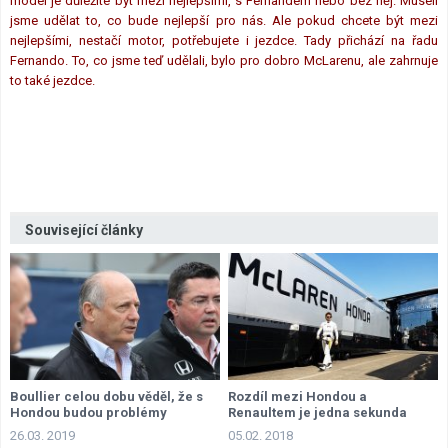
model je důležité být mezi nejlepšími, s Fernandem nebo bez něj. Museli
jsme udělat to, co bude nejlepší pro nás. Ale pokud chcete být mezi
nejlepšími, nestačí motor, potřebujete i jezdce. Tady přichází na řadu
Fernando. To, co jsme teď udělali, bylo pro dobro McLarenu, ale zahrnuje
to také jezdce.
Související články
Boullier celou dobu věděl, že s
Rozdíl mezi Hondou a
Hondou budou problémy
Renaultem je jedna sekunda
26.03. 2019
05.02. 2018