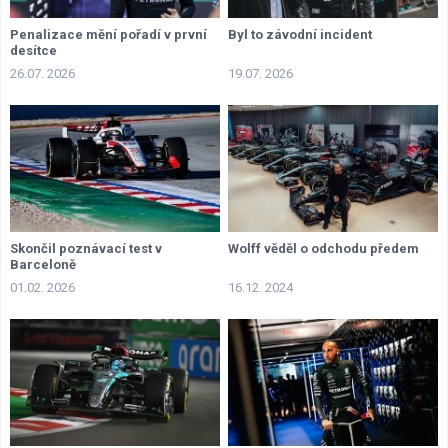
Penalizace mění pořadí v první
Byl to závodní incident
desítce
26.07. 2026
19.07. 2026
Skončil poznávací test v
Wolff věděl o odchodu předem
Barceloně
01.02. 2026
16.12. 2024