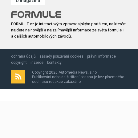
O magazínu
FORMULE.cz je internetovým zpravodajským portálem, na kterém
najdete nejnovější a nejzajímavější informace ze světa formule 1
a dalších automobilových závodů.
ochrana údajů
zásady použivání cookies
právní informace
copyright
inzerce
kontakty
Copyright 2026 Automedia News, s.r.o.
Publikování nebo další šíření obsahu je bez písemného
souhlasu redakce zakázáno.