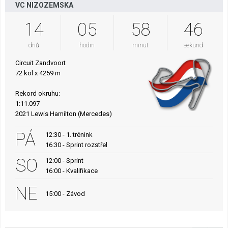
VC NIZOZEMSKA
14
05
58
45
dnů
hodin
minut
sekund
Circuit Zandvoort
72 kol x 4259 m
Rekord okruhu:
1:11.097
2021 Lewis Hamilton (Mercedes)
PÁ
12:30 - 1. trénink
16:30 - Sprint rozstřel
SO
12:00 - Sprint
16:00 - Kvalifikace
NE
15:00 - Závod