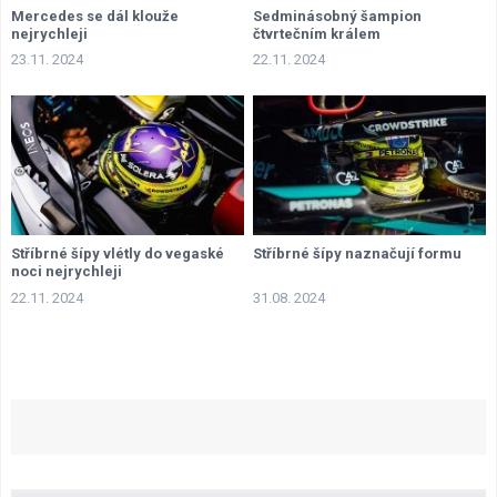
Mercedes se dál klouže
Sedminásobný šampion
nejrychleji
čtvrtečním králem
23.11. 2024
22.11. 2024
Stříbrné šípy vlétly do vegaské
Stříbrné šípy naznačují formu
noci nejrychleji
22.11. 2024
31.08. 2024