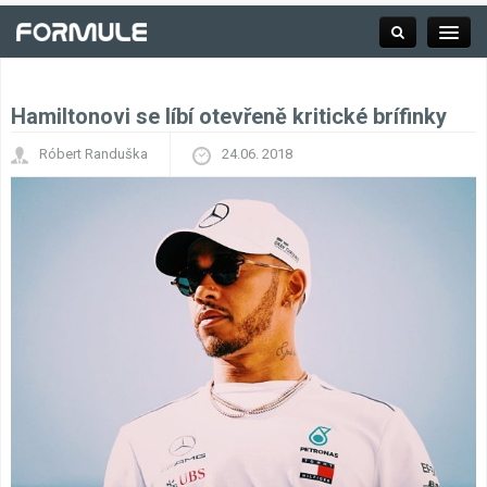
Hamiltonovi se líbí otevřeně kritické brífinky
Rubrika
Róbert Randuška
24.06. 2018
Závodní série
Kalendář F1
Výsledky F1
Týmy a jezdci F1
Okruhy F1