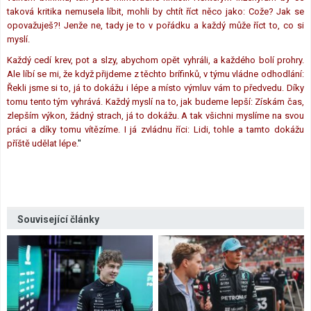
taková kritika nemusela líbit, mohli by chtít říct něco jako: Cože? Jak se
opovažuješ?! Jenže ne, tady je to v pořádku a každý může říct to, co si
myslí.
Každý cedí krev, pot a slzy, abychom opět vyhráli, a každého bolí prohry.
Ale líbí se mi, že když přijdeme z těchto brífinků, v týmu vládne odhodlání:
Řekli jsme si to, já to dokážu i lépe a místo výmluv vám to předvedu. ​​Díky
tomu tento tým vyhrává. Každý myslí na to, jak budeme lepší: Získám čas,
zlepším výkon, žádný strach, já to dokážu. A tak všichni myslíme na svou
práci a díky tomu vítězíme. I já zvládnu říci: Lidi, tohle a tamto dokážu
příště udělat lépe.
"
Související články