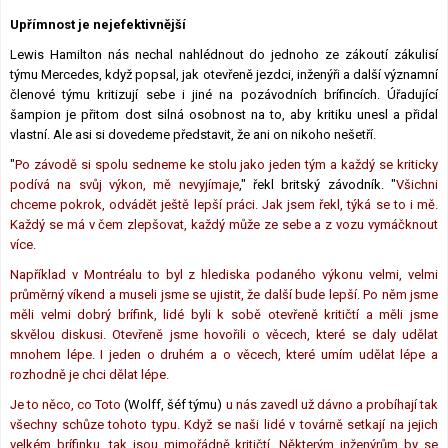
Lexikon F1
Upřímnost je nejefektivnější
Lewis Hamilton nás nechal nahlédnout do jednoho ze zákoutí zákulisí
týmu Mercedes, když popsal, jak otevřeně jezdci, inženýři a další významní
členové týmu kritizují sebe i jiné na pozávodních brífincích. Úřadující
šampion je přitom dost silná osobnost na to, aby kritiku unesl a přidal
vlastní. Ale asi si dovedeme představit, že ani on nikoho nešetří.
"
Po závodě si spolu sedneme ke stolu jako jeden tým a každý se kriticky
podívá na svůj výkon, mě nevyjímaje
," řekl britský závodník. "
Všichni
chceme pokrok, odvádět ještě lepší práci. Jak jsem řekl, týká se to i mě.
Každý se má v čem zlepšovat, každý může ze sebe a z vozu vymáčknout
více.
Například v Montréalu to byl z hlediska podaného výkonu velmi, velmi
průměrný víkend a museli jsme se ujistit, že další bude lepší. Po něm jsme
měli velmi dobrý brífink, lidé byli k sobě otevřeně kritičtí a měli jsme
skvělou diskusi. Otevřeně jsme hovořili o věcech, které se daly udělat
mnohem lépe. I jeden o druhém a o věcech, které umím udělat lépe a
rozhodně je chci dělat lépe.
Je to něco, co Toto
(Wolff, šéf týmu)
u nás zavedl už dávno a probíhají tak
všechny schůze tohoto typu. Když se naši lidé v továrně setkají na jejich
velkém brífinku, tak jsou mimořádně kritičtí. Některým inženýrům by se