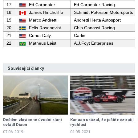
17.
Ed Carpenter
Ed Carpenter Racing
18.
James Hinchcliffe
Schmidt Peterson Motorsports
19.
Marco Andretti
Andretti Herta Autosport
20.
Felix Rosenqvist
Chip Ganassi Racing
21.
Conor Daly
Carlin
22.
Matheus Leist
A.J.Foyt Enterprises
Související články
Deštěm zkrácené úvodní klání
Kanaan ukázal, že ještě neztratil
ovládl Dixon
rychlost
07.06. 2019
01.05. 2021