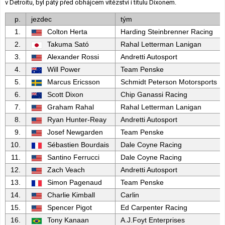
v Detroitu, byl pátý před obhájcem vítězství i titulu Dixonem.
p.
jezdec
tým
1.
Colton Herta
Harding Steinbrenner Racing
2.
Takuma Sató
Rahal Letterman Lanigan
3.
Alexander Rossi
Andretti Autosport
4.
Will Power
Team Penske
5.
Marcus Ericsson
Schmidt Peterson Motorsports
6.
Scott Dixon
Chip Ganassi Racing
7.
Graham Rahal
Rahal Letterman Lanigan
8.
Ryan Hunter-Reay
Andretti Autosport
9.
Josef Newgarden
Team Penske
10.
Sébastien Bourdais
Dale Coyne Racing
11.
Santino Ferrucci
Dale Coyne Racing
12.
Zach Veach
Andretti Autosport
13.
Simon Pagenaud
Team Penske
14.
Charlie Kimball
Carlin
15.
Spencer Pigot
Ed Carpenter Racing
16.
Tony Kanaan
A.J.Foyt Enterprises