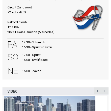
Circuit Zandvoort
72 kol x 4259 m
Rekord okruhu:
1:11.097
2021 Lewis Hamilton (Mercedes)
PÁ
12:30 - 1. trénink
16:30 - Sprint rozstřel
SO
12:00 - Sprint
16:00 - Kvalifikace
NE
15:00 - Závod
VIDEO