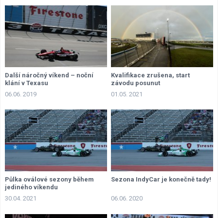
Další náročný víkend – noční
Kvalifikace zrušena, start
klání v Texasu
závodu posunut
06.06. 2019
01.05. 2021
Půlka oválové sezony během
Sezona IndyCar je konečně tady!
jediného víkendu
30.04. 2021
06.06. 2020