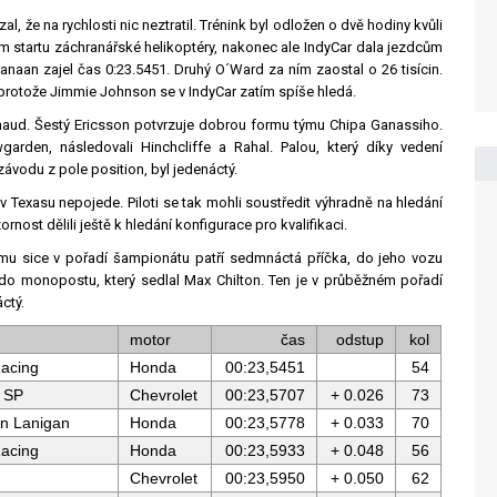
, že na rychlosti nic neztratil. Trénink byl odložen o dvě hodiny kvůli
ém startu záchranářské helikoptéry, nakonec ale IndyCar dala jezdcům
anaan zajel čas 0:23.5451. Druhý O´Ward za ním zaostal o 26 tisícin.
 protože Jimmie Johnson se v IndyCar zatím spíše hledá.
enaud. Šestý Ericsson potvrzuje dobrou formu týmu Chipa Ganassiho.
den, následovali Hinchcliffe a Rahal. Palou, který díky vedení
závodu z pole position, byl jedenáctý.
 v Texasu nepojede. Piloti se tak mohli soustředit výhradně na hledání
ost dělili ještě k hledání konfigurace pro kvalifikaci.
omu sice v pořadí šampionátu patří sedmnáctá příčka, do jeho vozu
 do monopostu, který sedlal Max Chilton. Ten je v průběžném pořadí
ctý.
motor
čas
odstup
kol
acing
Honda
00:23,5451
54
 SP
Chevrolet
00:23,5707
+ 0.026
73
n Lanigan
Honda
00:23,5778
+ 0.033
70
acing
Honda
00:23,5933
+ 0.048
56
Chevrolet
00:23,5950
+ 0.050
62