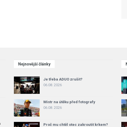
Nejnovější články
Je třeba ADUO zrušit?
06.08. 2026
Mistr na útěku před fotografy
06.08. 2026
a
Proč mu chtěl otec zakroutit krkem?