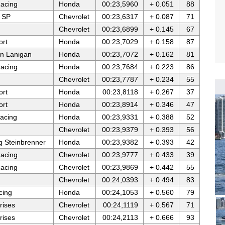
acing
Honda
00:23,5960
+ 0.051
88
 SP
Chevrolet
00:23,6317
+ 0.087
71
Chevrolet
00:23,6899
+ 0.145
67
ort
Honda
00:23,7029
+ 0.158
87
n Lanigan
Honda
00:23,7072
+ 0.162
81
acing
Honda
00:23,7684
+ 0.223
86
Chevrolet
00:23,7787
+ 0.234
55
ort
Honda
00:23,8118
+ 0.267
37
ort
Honda
00:23,8914
+ 0.346
47
acing
Honda
00:23,9331
+ 0.388
52
Chevrolet
00:23,9379
+ 0.393
56
g Steinbrenner
Honda
00:23,9382
+ 0.393
42
acing
Chevrolet
00:23,9777
+ 0.433
39
acing
Chevrolet
00:23,9869
+ 0.442
55
Chevrolet
00:24,0393
+ 0.494
83
cing
Honda
00:24,1053
+ 0.560
79
rises
Chevrolet
00:24,1119
+ 0.567
71
rises
Chevrolet
00:24,2113
+ 0.666
93