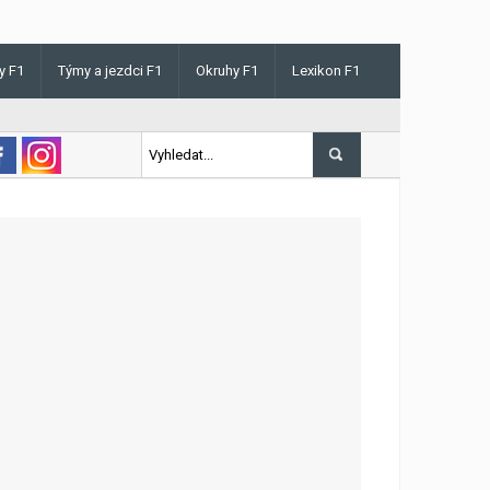
y F1
Týmy a jezdci F1
Okruhy F1
Lexikon F1
 v Maďarsku letos poprvé vyhrál kvalifikaci