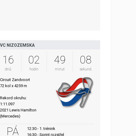
VC NIZOZEMSKA
16
02
49
07
dnů
hodin
minut
sekund
Circuit Zandvoort
72 kol x 4259 m
Rekord okruhu:
1:11.097
2021 Lewis Hamilton
(Mercedes)
PÁ
12:30 - 1. trénink
16:30 - Sprint rozstřel