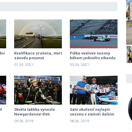
dní
Kvalifikace zrušena, start
Půlka oválové sezony
závodu posunut
během jediného víkendu
01.05. 2021
30.04. 2021
il
Skvělá taktika vynesla
Sató okořenil nejlepší
Newgardenovi třetí
sezonu v zámoří dalším
triumf v sezoně
pole position
09.06. 2019
08.06. 2019