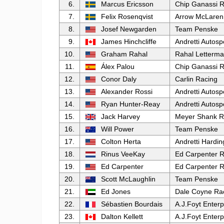
6.
Marcus Ericsson
Chip Ganassi R
7.
Felix Rosenqvist
Arrow McLaren
8.
Josef Newgarden
Team Penske
9.
James Hinchcliffe
Andretti Autosp
10.
Graham Rahal
Rahal Letterma
11.
Álex Palou
Chip Ganassi R
12.
Conor Daly
Carlin Racing
13.
Alexander Rossi
Andretti Autosp
14.
Ryan Hunter-Reay
Andretti Autosp
15.
Jack Harvey
Meyer Shank R
16.
Will Power
Team Penske
17.
Colton Herta
Andretti Hardin
18.
Rinus VeeKay
Ed Carpenter R
19.
Ed Carpenter
Ed Carpenter R
20.
Scott McLaughlin
Team Penske
21.
Ed Jones
Dale Coyne Ra
22.
Sébastien Bourdais
A.J.Foyt Enterp
23.
Dalton Kellett
A.J.Foyt Enterp