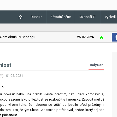
Rubrika
Závodní série
Kalendář F1
Výsledk
ém okruhu v Sepangu
25.07.2026
Lando Norris
hlost
IndyCar
01.05. 2021
nk
i pověsit helmu na hřebík. Ještě předtím, než udeřil koronavirus,
skou sezonu jako příležitost se rozloučit s fanoušky. Závodit měl už
i pod vlivem toho, že nakonec se většinou jezdilo před prázdnými
hlo tomu i to, že tým Chipa Ganassiho potřeboval jezdce, který odjede
 příležitost.