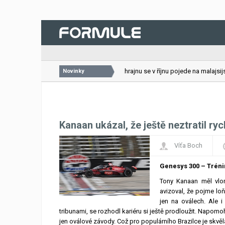
26.07.2026
VC Bahrajnu se v říjnu pojede na malajsijsk
Novinky
Kanaan ukázal, že ještě neztratil ryc
Víťa Boch
Genesys 300 – Tréni
Tony Kanaan měl vlon
avizoval, že pojme loň
jen na oválech. Ale 
tribunami, se rozhodl kariéru si ještě prodloužit. Napomo
jen oválové závody. Což pro populárního Brazilce je skvělá