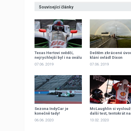
Související články
Texas Hertovi svědčí,
Deštěm zkrácené úvo
nejrychlejší byl i na oválu
klání ovládl Dixon
07.06. 2019
07.06. 2019
Sezona IndyCar je
McLaughlin si vyslouž
konečně tady!
další test, tentokrát na
oválu
06.06. 2020
13.02. 2020