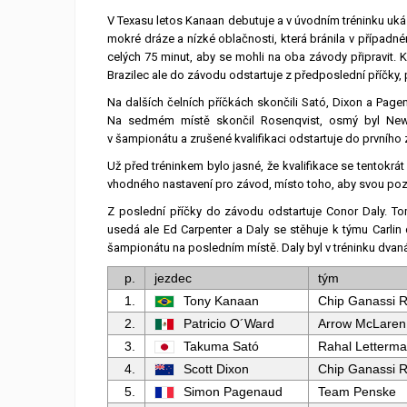
V Texasu letos Kanaan debutuje a v úvodním tréninku ukázal
mokré dráze a nízké oblačnosti, která bránila v případn
celých 75 minut, aby se mohli na oba závody připravit. K
Brazilec ale do závodu odstartuje z předposlední příčky,
Na dalších čelních příčkách skončili Sató, Dixon a Pag
Na sedmém místě skončil Rosenqvist, osmý byl Newgar
v šampionátu a zrušené kvalifikaci odstartuje do prvního 
Už před tréninkem bylo jasné, že kvalifikace se tentokrát
vhodného nastavení pro závod, místo toho, aby svou pozorn
Z poslední příčky do závodu odstartuje Conor Daly. T
usedá ale Ed Carpenter a Daly se stěhuje k týmu Carlin
šampionátu na posledním místě. Daly byl v tréninku dvaná
p.
jezdec
tým
1.
Tony Kanaan
Chip Ganassi R
2.
Patricio O´Ward
Arrow McLaren
3.
Takuma Sató
Rahal Letterma
4.
Scott Dixon
Chip Ganassi R
5.
Simon Pagenaud
Team Penske