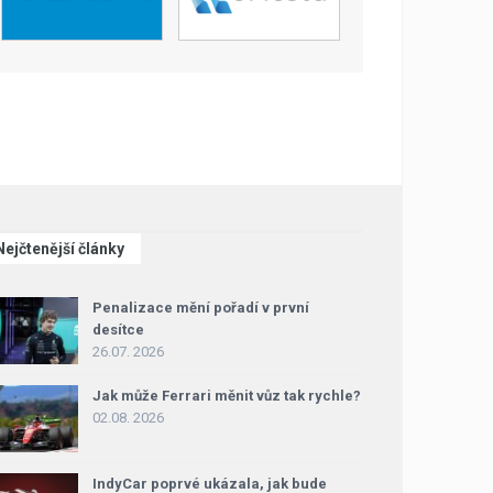
Nejčtenější články
Penalizace mění pořadí v první
desítce
26.07. 2026
Jak může Ferrari měnit vůz tak rychle?
02.08. 2026
IndyCar poprvé ukázala, jak bude