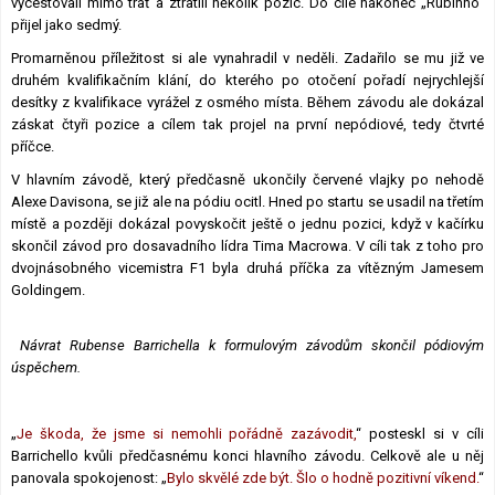
vycestovali mimo trať a ztratili několik pozic. Do cíle nakonec „Rubinho“
přijel jako sedmý.
Promarněnou příležitost si ale vynahradil v neděli. Zadařilo se mu již ve
druhém kvalifikačním klání, do kterého po otočení pořadí nejrychlejší
desítky z kvalifikace vyrážel z osmého místa. Během závodu ale dokázal
záskat čtyři pozice a cílem tak projel na první nepódiové, tedy čtvrté
příčce.
V hlavním závodě, který předčasně ukončily červené vlajky po nehodě
Alexe Davisona, se již ale na pódiu ocitl. Hned po startu se usadil na třetím
místě a později dokázal povyskočit ještě o jednu pozici, když v kačírku
skončil závod pro dosavadního lídra Tima Macrowa. V cíli tak z toho pro
dvojnásobného vicemistra F1 byla druhá příčka za vítězným Jamesem
Goldingem.
Návrat Rubense Barrichella k formulovým závodům skončil pódiovým
úspěchem.
„
Je škoda, že jsme si nemohli pořádně zazávodit,
“ posteskl si v cíli
Barrichello kvůli předčasnému konci hlavního závodu. Celkově ale u něj
panovala spokojenost: „
Bylo skvělé zde být. Šlo o hodně pozitivní víkend.
“