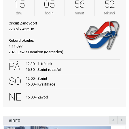
15
05
56
52
dnů
hodin
minut
sekund
Circuit Zandvoort
72 kol x 4259 m
Rekord okruhu:
1:11.097
2021 Lewis Hamilton (Mercedes)
PÁ
12:30 - 1. trénink
16:30 - Sprint rozstřel
SO
12:00 - Sprint
16:00 - Kvalifikace
NE
15:00 - Závod
VIDEO