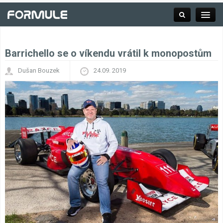
Barrichello se o víkendu vrátil k monopostům
Rubrika
Dušan Bouzek
24.09. 2019
Závodní série
Kalendář F1
Výsledky F1
Týmy a jezdci F1
Okruhy F1