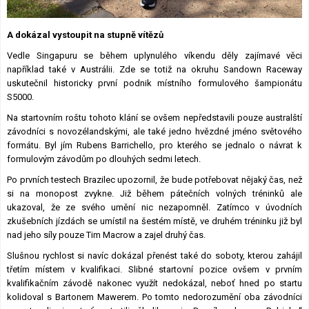
Lexikon F1
A dokázal vystoupit na stupně vítězů
Vedle Singapuru se během uplynulého víkendu děly zajímavé věci
například také v Austrálii. Zde se totiž na okruhu Sandown Raceway
uskutečnil historicky první podnik místního formulového šampionátu
S5000.
Na startovním roštu tohoto klání se ovšem nepředstavili pouze australští
závodníci s novozélandskými, ale také jedno hvězdné jméno světového
formátu. Byl jím Rubens Barrichello, pro kterého se jednalo o návrat k
formulovým závodům po dlouhých sedmi letech.
Po prvních testech Brazilec upozornil, že bude potřebovat nějaký čas, než
si na monopost zvykne. Již během pátečních volných tréninků ale
ukazoval, že ze svého umění nic nezapomněl. Zatímco v úvodních
zkušebních jízdách se umístil na šestém místě, ve druhém tréninku již byl
nad jeho síly pouze Tim Macrow a zajel druhý čas.
Slušnou rychlost si navíc dokázal přenést také do soboty, kterou zahájil
třetím místem v kvalifikaci. Slibné startovní pozice ovšem v prvním
kvalifikačním závodě nakonec využít nedokázal, neboť hned po startu
kolidoval s Bartonem Mawerem. Po tomto nedorozumění oba závodníci