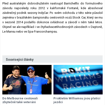
Před australským dobrodružstvím nastoupil Barrichelllo do formulového
závodu naposledy roku 2012 v kalifornské Fontaně, kde absolvoval
závěrečný podnik sezony IndyCar. Po svém odchodu z této série působil
zejména v brazilském šampionátu cestovních vozů Stock Car, který se mu
v sezoně 2014 podařilo dokonce ovládnout a závodí v něm také letos.
Objevil se ale například i ve čtyřiadvacetihodinových závodech v Daytoně,
Le Mansu nebo ve Spa-Francorchampsu.
Související články
Do Melbourne cestovali
Prokletím Williamsu jsou platící
zbytečně také veteráni
jezdci