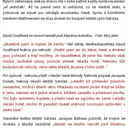
Byla to zafixovaná reakce, kterou má v sobě patrně každý špičkový jezdec
„ef jedniček“. Až na pevné zemi si uvědomil, co se vlastně stalo, a
pohotově se vracel pro tehdejší snoubenku Heidi. Spolu s kondičním
trenérem Matthewsem se včas dostali do bezpečí letiště Lyon-Satolas.
David Coulthard se musel narodit pod šťastnou kvězdou... Foto: McLaren
„Skutečně jsem si myslel, že zemřu,“
řekl tehdy devětadvacetiletý David
Coulthard krátce po nehodě.
„Praštil jsem se do žeber, Heidi a Andrew
jsou pořezaní a mají modřiny. Je neuvěřitelné, že jsme živí. Nebylo však
možné zachránit piloty, protože předek letadla hořel. Nemohu líčit
podrobnosti nehody. Jsme velmi šťastní, že jsme z toho unikli...“
Pro úplnost - nehodu přežil i Heidin teriér Moody. Nehodu popsal Jacques
Donati, tiskový mluvčí letiště Satolas:
„Letadlo při přistávání působilo
nestabilně, možná i vlivem větru. Přistávalo na hlavní ploše. Když se blížilo
k zemi, nahnulo se k jedné straně a křídlem zavadilo o přistávací plochu.
Tím bylo vymrštěno kupředu a přední částí se zapíchlo do země. Letadlo
začalo hořet, všichni tři pasažéři museli uniknout nouzovým východem v
zadní části.“
Generální ředitel letiště Satolas Jacques Belliseu potvrdil, že trojice se
dostala z letadla zázračně:
„Museli se všichni narodit pod šťastnou