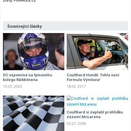
Zdroj: FORMULE.cz
Související články
DC vzpomíná na týmového
Coulthard Hondě: Tohle není
kolegu Räikkönena
Formule Výmluva!
10.05. 2020
18.03. 2017
Coulthard si zaplatil prohlídku
zázemí McLarenu
03.07. 2008