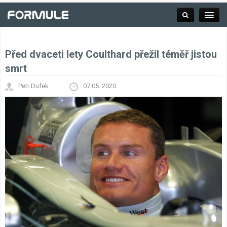
Před dvaceti lety Coulthard přežil téměř jistou
Rubrika
smrt
Petr Dufek
07.05. 2020
Závodní série
Kalendář F1
Výsledky F1
Týmy a jezdci F1
Okruhy F1