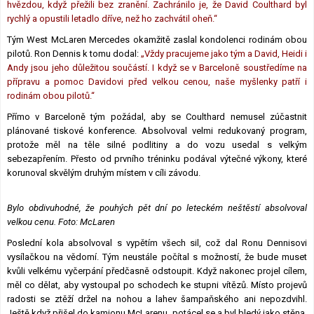
hvězdou, když přežili bez zranění. Zachránilo je, že David Coulthard byl
rychlý a opustili letadlo dříve, než ho zachvátil oheň.“
Tým West McLaren Mercedes okamžitě zaslal kondolenci rodinám obou
pilotů. Ron Dennis k tomu dodal:
„Vždy pracujeme jako tým a David, Heidi i
Andy jsou jeho důležitou součástí. I když se v Barceloně soustředíme na
přípravu a pomoc Davidovi před velkou cenou, naše myšlenky patří i
rodinám obou pilotů.“
Přímo v Barceloně tým požádal, aby se Coulthard nemusel zúčastnit
plánované tiskové konference. Absolvoval velmi redukovaný program,
protože měl na těle silné podlitiny a do vozu usedal s velkým
sebezapřením. Přesto od prvního tréninku podával výtečné výkony, které
korunoval skvělým druhým místem v cíli závodu.
Bylo obdivuhodné, že pouhých pět dní po leteckém neštěstí absolvoval
velkou cenu. Foto: McLaren
Poslední kola absolvoval s vypětím všech sil, což dal Ronu Dennisovi
vysílačkou na vědomí. Tým neustále počítal s možností, že bude muset
kvůli velkému vyčerpání předčasně odstoupit. Když nakonec projel cílem,
měl co dělat, aby vystoupal po schodech ke stupni vítězů. Místo projevů
radosti se ztěží držel na nohou a lahev šampaňského ani nepozdvihl.
Ještě když přišel do kamionu McLarenu, potácel se a byl bledý jako stěna.