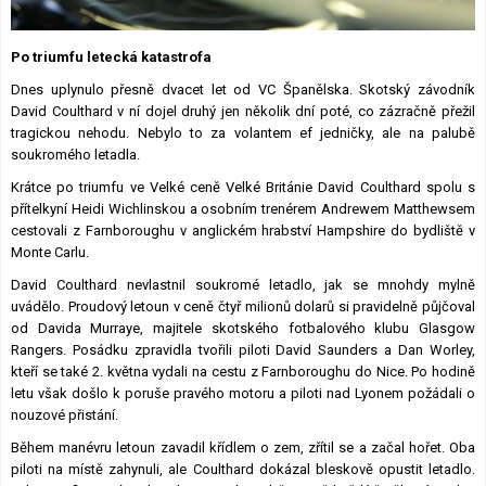
Lexikon F1
Po triumfu letecká katastrofa
Dnes uplynulo přesně dvacet let od VC Španělska. Skotský závodník
David Coulthard v ní dojel druhý jen několik dní poté, co zázračně přežil
tragickou nehodu. Nebylo to za volantem ef jedničky, ale na palubě
soukromého letadla.
Krátce po triumfu ve Velké ceně Velké Británie David Coulthard spolu s
přítelkyní Heidi Wichlinskou a osobním trenérem Andrewem Matthewsem
cestovali z Farnboroughu v anglickém hrabství Hampshire do bydliště v
Monte Carlu.
David Coulthard nevlastnil soukromé letadlo, jak se mnohdy mylně
uvádělo. Proudový letoun v ceně čtyř milionů dolarů si pravidelně půjčoval
od Davida Murraye, majitele skotského fotbalového klubu Glasgow
Rangers. Posádku zpravidla tvořili piloti David Saunders a Dan Worley,
kteří se také 2. května vydali na cestu z Farnboroughu do Nice. Po hodině
letu však došlo k poruše pravého motoru a piloti nad Lyonem požádali o
nouzové přistání.
Během manévru letoun zavadil křídlem o zem, zřítil se a začal hořet. Oba
piloti na místě zahynuli, ale Coulthard dokázal bleskově opustit letadlo.