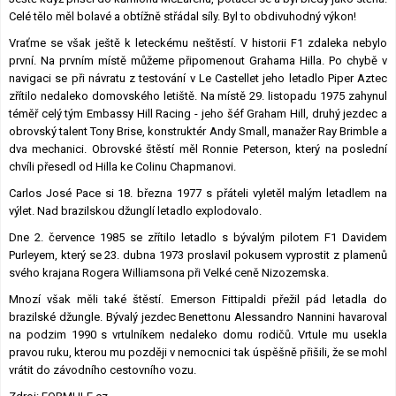
Celé tělo měl bolavé a obtížně střádal síly. Byl to obdivuhodný výkon!
Vraťme se však ještě k leteckému neštěstí. V historii F1 zdaleka nebylo
první. Na prvním místě můžeme připomenout Grahama Hilla. Po chybě v
navigaci se při návratu z testování v Le Castellet jeho letadlo Piper Aztec
zřítilo nedaleko domovského letiště. Na místě 29. listopadu 1975 zahynul
téměř celý tým Embassy Hill Racing - jeho šéf Graham Hill, druhý jezdec a
obrovský talent Tony Brise, konstruktér Andy Small, manažer Ray Brimble a
dva mechanici. Obrovské štěstí měl Ronnie Peterson, který na poslední
chvíli přesedl od Hilla ke Colinu Chapmanovi.
Carlos José Pace si 18. března 1977 s přáteli vyletěl malým letadlem na
výlet. Nad brazilskou džunglí letadlo explodovalo.
Dne 2. července 1985 se zřítilo letadlo s bývalým pilotem F1 Davidem
Purleyem, který se 23. dubna 1973 proslavil pokusem vyprostit z plamenů
svého krajana Rogera Williamsona při Velké ceně Nizozemska.
Mnozí však měli také štěstí. Emerson Fittipaldi přežil pád letadla do
brazilské džungle. Bývalý jezdec Benettonu Alessandro Nannini havaroval
na podzim 1990 s vrtulníkem nedaleko domu rodičů. Vrtule mu usekla
pravou ruku, kterou mu později v nemocnici tak úspěšně přišili, že se mohl
vrátit do závodního cestovního vozu.