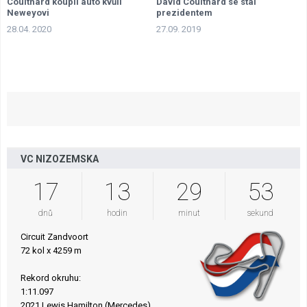
Coulthard koupil auto kvůli
David Coulthard se stal
Neweyovi
prezidentem
28.04. 2020
27.09. 2019
VC NIZOZEMSKA
17
13
29
52
dnů
hodin
minut
sekund
Circuit Zandvoort
72 kol x 4259 m
Rekord okruhu:
1:11.097
2021 Lewis Hamilton (Mercedes)