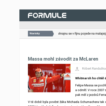
26.07.2026
VC Bahrajnu se v říjnu pojede na malajsijs
Novinky
Massa mohl závodit za McLaren
Róbert Randuška
Whitmarsh ho chtěl 
Felipe Massa se pochlu
a odmítl. V roce 2007 
pak měl z jezdců Ferrar
V té době byla pověst žáka Michaela Schumachera tak do