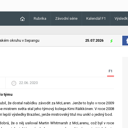
Rubrika
Závodní série
Kalendář F1
Výsledk
kém okruhu v Sepangu
25.07.2026
Lando Norri
F1
22.06. 2020
do týmu
bil, že dostal nabídku závodit za McLaren. Jenže to bylo v roce 2009
se mistrem světa stal jeho týmový kolega Kimi Räikkönen. V roce 2008
i lepší výsledky Brazilec, jenže mistrovský titul mu unikl o jediný bod.
brá, že o něj usiloval Martin Whitmarsh z McLarenu, což byl v roce