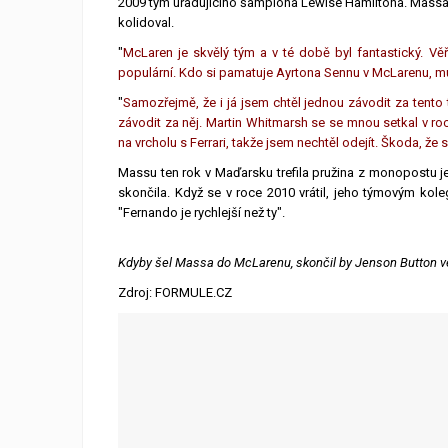
2009 tým úřadujícího šampiona Lewise Hamiltona. Massa b
kolidoval.
"
McLaren je skvělý tým a v té době byl fantastický. Věř
populární. Kdo si pamatuje Ayrtona Sennu v McLarenu, 
"
Samozřejmě, že i já jsem chtěl jednou závodit za tento
závodit za něj. Martin Whitmarsh se se mnou setkal v r
na vrcholu s Ferrari, takže jsem nechtěl odejít. Škoda, že 
Massu ten rok v Maďarsku trefila pružina z monopostu je
skončila. Když se v roce 2010 vrátil, jeho týmovým kol
"Fernando je rychlejší než ty".
Kdyby šel Massa do McLarenu, skončil by Jenson Button v
Zdroj: FORMULE.CZ