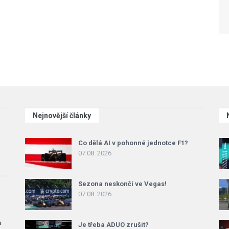
Nejnovější články
Co dělá AI v pohonné jednotce F1?
07.08. 2026
Sezona neskončí ve Vegas!
07.08. 2026
a
Je třeba ADUO zrušit?