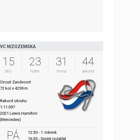
VC NIZOZEMSKA
15
23
31
43
dnů
hodin
minut
sekund
Circuit Zandvoort
72 kol x 4259 m
Rekord okruhu:
1:11.097
2021 Lewis Hamilton
(Mercedes)
PÁ
12:30 - 1. trénink
16:30 - Sprint rozstřel