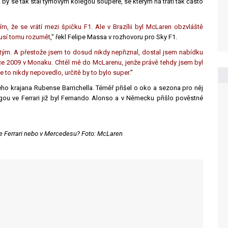
y se tak stal týmovým kolegou soupeře, se kterým na trati tak často
ím, že se vrátí mezi špičku F1. Ale v Brazílii byl McLaren obzvláště
musí tomu rozumět
," řekl Felipe Massa v rozhovoru pro Sky F1.
 tým. A přestože jsem to dosud nikdy nepřiznal, dostal jsem nabídku
oce 2009 v Monaku. Chtěl mě do McLarenu, jenže právě tehdy jsem byl
se to nikdy nepovedlo, určitě by to bylo super.
"
ho krajana Rubense Barrichella. Téměř přišel o oko a sezona pro něj
egou ve Ferrari již byl Fernando Alonso a v Německu přišlo pověstné
e Ferrari nebo v Mercedesu? Foto: McLaren