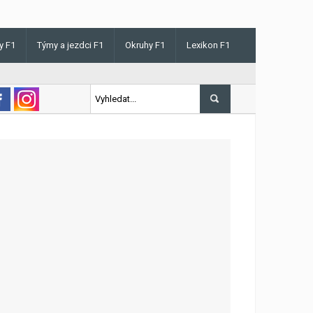
y F1
Týmy a jezdci F1
Okruhy F1
Lexikon F1
s v Maďarsku letos poprvé vyhrál kvalifikaci