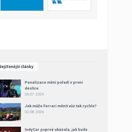
Nejčtenější články
Penalizace mění pořadí v první
desítce
26.07. 2026
Jak může Ferrari měnit vůz tak rychle?
02.08. 2026
IndyCar poprvé ukázala, jak bude