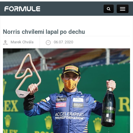
Norris chvílemi lapal po dechu
Rubrika
Marek Chvála
06.07. 2020
Závodní série
Kalendář F1
Výsledky F1
Týmy a jezdci F1
Okruhy F1