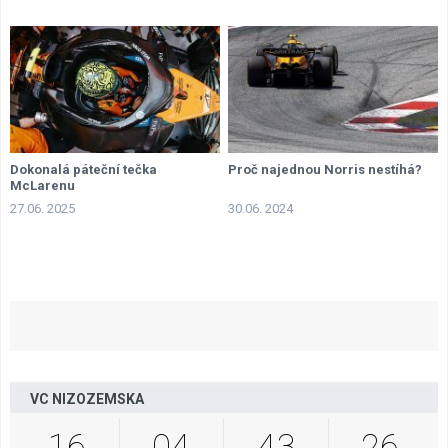
Dokonalá páteční tečka
Proč najednou Norris nestíhá?
McLarenu
27.06. 2025
30.06. 2024
VC NIZOZEMSKA
16
04
43
25