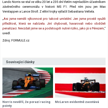
Lando Norris se stal ve věku 20 let a 235 dní třetím nejmladším účastníkem
závěrečného ceremoniálu v historii MS F1. Před ním jsou jen Max
Verstappen a Lance Stroll. Z elitní trojky vytlačil Sebastiana Vettela.
„
Asi jsme neměli výkonnost pro takové umístění. Jen jsme prostě využili
příležitost, která se nabízela. Jiní chybovali, havarovali nebo obdrželi
penalizaci. Nevzdali jsme se a podstoupili nutné riziko, jako já s Pérezem
,“
uvedl.
Zdroj: FORMULE.cz
Související články
Norris nevěřil, že porazí racing
McLaren evidentně zaostává
pointy