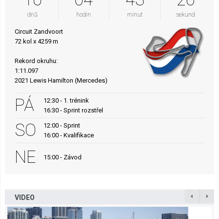
dnů
hodin
minut
sekund
Circuit Zandvoort
72 kol x 4259 m
Rekord okruhu:
1:11.097
2021 Lewis Hamilton (Mercedes)
PÁ
12:30 - 1. trénink
16:30 - Sprint rozstřel
SO
12:00 - Sprint
16:00 - Kvalifikace
NE
15:00 - Závod
VIDEO