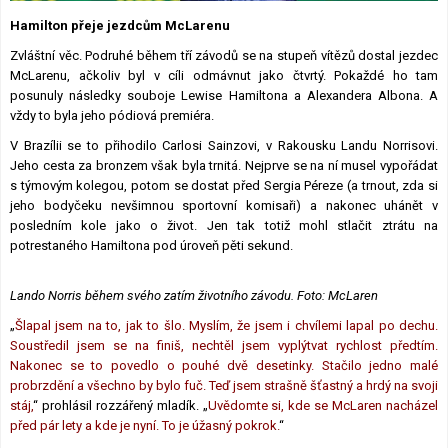
Lexikon F1
Hamilton přeje jezdcům McLarenu
Zvláštní věc. Podruhé během tří závodů se na stupeň vítězů dostal jezdec
McLarenu, ačkoliv byl v cíli odmávnut jako čtvrtý. Pokaždé ho tam
posunuly následky souboje Lewise Hamiltona a Alexandera Albona. A
vždy to byla jeho pódiová premiéra.
V Brazílii se to přihodilo Carlosi Sainzovi, v Rakousku Landu Norrisovi.
Jeho cesta za bronzem však byla trnitá. Nejprve se na ní musel vypořádat
s týmovým kolegou, potom se dostat před Sergia Péreze (a trnout, zda si
jeho bodyčeku nevšimnou sportovní komisaři) a nakonec uhánět v
posledním kole jako o život. Jen tak totiž mohl stlačit ztrátu na
potrestaného Hamiltona pod úroveň pěti sekund.
Lando Norris během svého zatím životního závodu. Foto: McLaren
„
Šlapal jsem na to, jak to šlo. Myslím, že jsem i chvílemi lapal po dechu.
Soustředil jsem se na finiš, nechtěl jsem vyplýtvat rychlost předtím.
Nakonec se to povedlo o pouhé dvě desetinky. Stačilo jedno malé
probrzdění a všechno by bylo fuč. Teď jsem strašně šťastný a hrdý na svoji
stáj,
“ prohlásil rozzářený mladík. „
Uvědomte si, kde se McLaren nacházel
před pár lety a kde je nyní. To je úžasný pokrok.
“