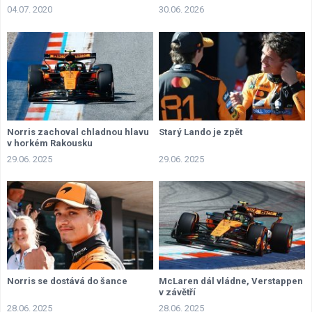
04.07. 2020
30.06. 2026
Norris zachoval chladnou hlavu
Starý Lando je zpět
v horkém Rakousku
29.06. 2025
29.06. 2025
Norris se dostává do šance
McLaren dál vládne, Verstappen
v závětří
28.06. 2025
28.06. 2025