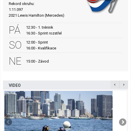
Rekord okruhu:
1:11.097
2021 Lewis Hamilton (Mercedes)
PÁ
12:30 - 1. trénink
16:30 - Sprint rozstřel
SO
12:00 - Sprint
16:00 - Kvalifikace
NE
15:00 - Závod
VIDEO