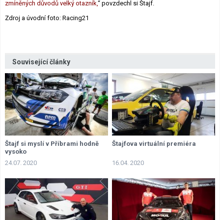
zmíněných důvodů velký otazník,
“ povzdechl si Štajf.
Zdroj a úvodní foto: Racing21
Související články
Štajf si myslí v Příbrami hodně
Štajfova virtuální premiéra
vysoko
24.07. 2020
16.04. 2020