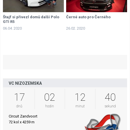
Štajf si přivezl domů další Polo
Černé auto pro Černého
GTI R5
06.04. 2020
26.02. 2020
VC NIZOZEMSKA
17
02
12
39
dnů
hodin
minut
sekund
Circuit Zandvoort
72 kol x 4259 m