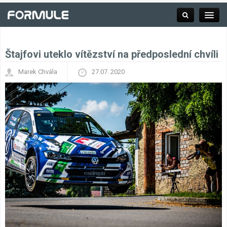
Štajfovi uteklo vítězství na předposlední chvíli
Rubrika
Marek Chvála
27.07. 2020
Závodní série
Kalendář F1
Výsledky F1
Týmy a jezdci F1
Okruhy F1