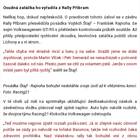
Lexikon F1
Osudná zatáčka ho vyřadila z Rally Příbram
Neříkej hop, dokud nepřeskočíš. O pravdivosti tohoto úsloví se v závěru
Rally Příbram přesvědčila posádka Vojtěch Štajf – František Rajnoha. Se
svým Volkswagenem GTI R5 s přehledem kontrolovala průběh soutěže. Až
přišly předposlední rychlostní zkouška, levotočivá zatáčka poblíž obce
Líchovy a u ní strom…
„
Tahle chyba mě strašně mrzí a beru ji na sebe. Snažili jsme se stále
zrychlovat, protože Martin Vlček i Petr Semerád se nenacházeli v polovině
časově daleko od nás. Přesto jsem se cítil za volantem jistě. Jenže v onom
místě jsem byl příliš rychlý,
“ svěřil se Štajf.
Posádka Štajf - Rajnoha bohužel nedotáhla svoje úsilí až k vítěznému konci.
Foto: Racing21
V té chvíli už měl na sprintrallye uklidňující devítisekundový náskok a
závěrečnou vložku plánoval nejít úplně naplno. Auto bylo natolik rozbité,
že dvojice týmu Racing21 Klokočka Volkswagen odstoupila.
„
Teď musíme nejprve zjistit rozsah poškození. Já si zřejmě navíc obnovil
potíže se zády po nehodě na loňské Barumce, takže mě rozhodně čeká
zdravotní prohlídka. Nad Valašskou rally tak bohužel visí z obou