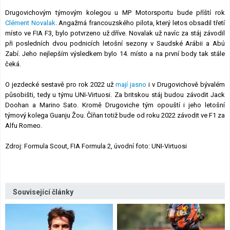
Drugovichovým týmovým kolegou u MP Motorsportu bude příští rok
Clément Novalak
. Angažmá francouzského pilota, který letos obsadil třetí
místo ve FIA F3, bylo potvrzeno už dříve. Novalak už navíc za stáj závodil
při posledních dvou podnicích letošní sezony v Saudské Arábii a Abú
Zabí. Jeho nejlepším výsledkem bylo 14. místo a na první body tak stále
čeká.
O jezdecké sestavě pro rok 2022 už
mají jasno
i v Drugovichově bývalém
působišti, tedy u týmu UNI-Virtuosi. Za britskou stáj budou závodit Jack
Doohan a Marino Sato. Kromě Drugoviche tým opouští i jeho letošní
týmový kolega Guanju Žou. Číňan totiž bude od roku 2022 závodit ve F1 za
Alfu Romeo.
Zdroj: Formula Scout, FIA Formula 2, úvodní foto: UNI-Virtuosi
Související články