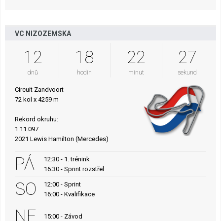
VC NIZOZEMSKA
12
18
22
26
dnů
hodin
minut
sekund
Circuit Zandvoort
72 kol x 4259 m
Rekord okruhu:
1:11.097
2021 Lewis Hamilton (Mercedes)
PÁ
12:30 - 1. trénink
16:30 - Sprint rozstřel
SO
12:00 - Sprint
16:00 - Kvalifikace
NE
15:00 - Závod