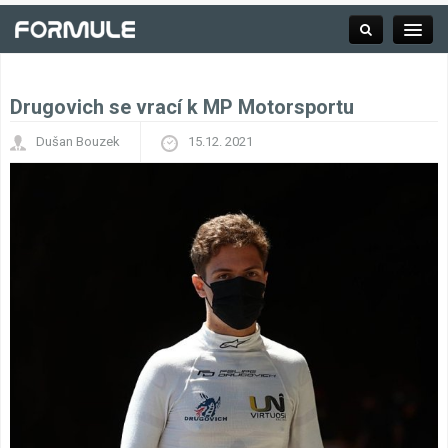
Drugovich se vrací k MP Motorsportu
Rubrika
Dušan Bouzek
15.12. 2021
Závodní série
Kalendář F1
Výsledky F1
Týmy a jezdci F1
Okruhy F1