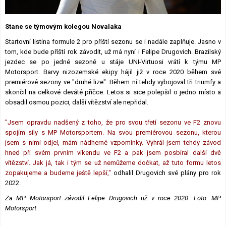
Lexikon F1
Stane se týmovým kolegou Novalaka
Startovní listina formule 2 pro příští sezonu se i nadále zaplňuje. Jasno v
tom, kde bude příští rok závodit, už má nyní i Felipe Drugovich. Brazilský
jezdec se po jedné sezoně u stáje UNI-Virtuosi vrátí k týmu MP
Motorsport. Barvy nizozemské ekipy hájil již v roce 2020 během své
premiérové sezony ve "druhé lize". Během ní tehdy vybojoval tři triumfy a
skončil na celkové deváté příčce. Letos si sice polepšil o jedno místo a
obsadil osmou pozici, další vítězství ale nepřidal.
"Jsem opravdu nadšený z toho, že pro svou třetí sezonu ve F2 znovu
spojím síly s MP Motorsportem. Na svou premiérovou sezonu, kterou
jsem s nimi odjel, mám nádherné vzpomínky. Vyhrál jsem tehdy závod
hned při svém prvním víkendu ve F2 a pak jsem posbíral další dvě
vítězství. Jak já, tak i tým se už nemůžeme dočkat, až tuto formu letos
zopakujeme a budeme ještě lepší,"
odhalil Drugovich své plány pro rok
2022.
Za MP Motorsport závodil Felipe Drugovich už v roce 2020. Foto: MP
Motorsport