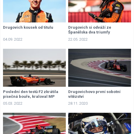
Drugovich kousek od titulu
Drugovich si odváží ze
Španělska dva triumfy
04.09. 2022
22.05. 2022
Poslední den testů F2 zkrátila
Drugovichovo první sobotní
písečná bouře, kraloval MP
vítězství
Motorsport
05.03. 2022
28.11. 2020