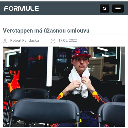
Verstappen má úžasnou smlouvu
Rubrika
Róbert Randuška
17.05. 2022
Závodní série
Kalendář F1
Výsledky F1
Týmy a jezdci F1
Okruhy F1