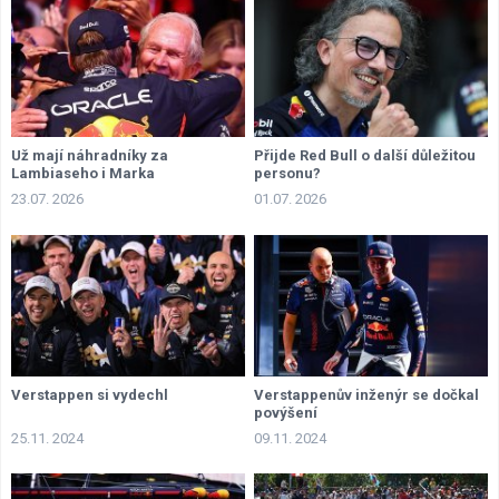
Už mají náhradníky za
Přijde Red Bull o další důležitou
Lambiaseho i Marka
personu?
23.07. 2026
01.07. 2026
Verstappen si vydechl
Verstappenův inženýr se dočkal
povýšení
25.11. 2024
09.11. 2024