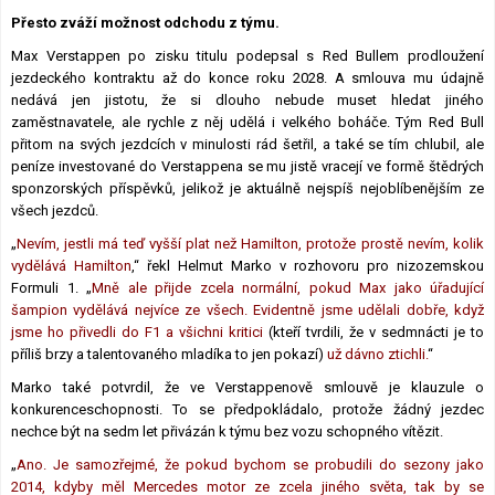
Lexikon F1
Přesto zváží možnost odchodu z týmu.
Max Verstappen po zisku titulu podepsal s Red Bullem prodloužení
jezdeckého kontraktu až do konce roku 2028. A smlouva mu údajně
nedává jen jistotu, že si dlouho nebude muset hledat jiného
zaměstnavatele, ale rychle z něj udělá i velkého boháče. Tým Red Bull
přitom na svých jezdcích v minulosti rád šetřil, a také se tím chlubil, ale
peníze investované do Verstappena se mu jistě vracejí ve formě štědrých
sponzorských příspěvků, jelikož je aktuálně nejspíš nejoblíbenějším ze
všech jezdců.
„
Nevím, jestli má teď vyšší plat než Hamilton, protože prostě nevím, kolik
vydělává Hamilton
,“ řekl Helmut Marko v rozhovoru pro nizozemskou
Formuli 1. „
Mně ale přijde zcela normální, pokud Max jako úřadující
šampion vydělává nejvíce ze všech. Evidentně jsme udělali dobře, když
jsme ho přivedli do F1 a všichni kritici
(kteří tvrdili, že v sedmnácti je to
příliš brzy a talentovaného mladíka to jen pokazí)
už dávno ztichli.
“
Marko také potvrdil, že ve Verstappenově smlouvě je klauzule o
konkurenceschopnosti. To se předpokládalo, protože žádný jezdec
nechce být na sedm let přivázán k týmu bez vozu schopného vítězit.
„
Ano. Je samozřejmé, že pokud bychom se probudili do sezony jako
2014, kdyby měl Mercedes motor ze zcela jiného světa, tak by se