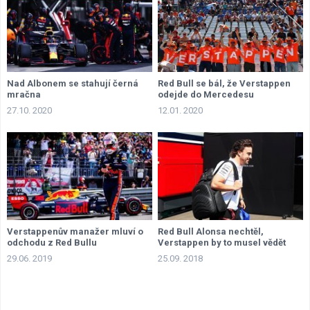
Nad Albonem se stahují černá
Red Bull se bál, že Verstappen
mračna
odejde do Mercedesu
27.10. 2020
12.01. 2020
Verstappenův manažer mluví o
Red Bull Alonsa nechtěl,
odchodu z Red Bullu
Verstappen by to musel vědět
29.06. 2019
25.09. 2018