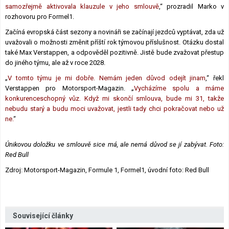
samozřejmě aktivovala klauzule v jeho smlouvě
,“ prozradil Marko v
rozhovoru pro Formel1.
Začíná evropská část sezony a novináři se začínají jezdců vyptávat, zda už
uvažovali o možnosti změnit příští rok týmovou příslušnost. Otázku dostal
také Max Verstappen, a odpověděl pozitivně. Jistě bude zvažovat přestup
do jiného týmu, ale až v roce 2028.
„
V tomto týmu je mi dobře. Nemám jeden důvod odejít jinam
,“ řekl
Verstappen pro Motorsport-Magazin. „
Vycházíme spolu a máme
konkurenceschopný vůz. Když mi skončí smlouva, bude mi 31, takže
nebudu starý a budu moci uvažovat, jestli tady chci pokračovat nebo už
ne.
“
Únikovou doložku ve smlouvě sice má, ale nemá důvod se jí zabývat. Foto:
Red Bull
Zdroj: Motorsport-Magazin, Formule 1, Formel1, úvodní foto: Red Bull
Související články