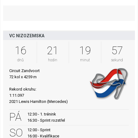
VC NIZOZEMSKA
16
21
19
56
dnů
hodin
minut
sekund
Circuit Zandvoort
72 kol x 4259 m
Rekord okruhu:
1:11.097
2021 Lewis Hamilton (Mercedes)
PÁ
12:30 - 1. trénink
16:30 - Sprint rozstřel
SO
12:00 - Sprint
16:00 - Kvalifikace