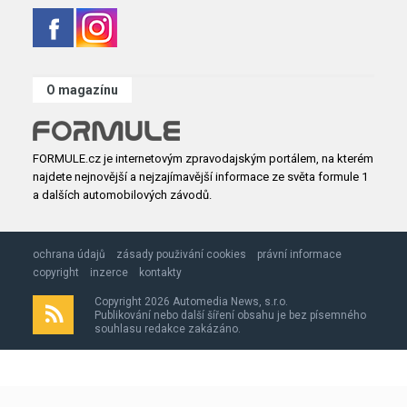
O magazínu
FORMULE.cz je internetovým zpravodajským portálem, na kterém
najdete nejnovější a nejzajímavější informace ze světa formule 1
a dalších automobilových závodů.
ochrana údajů
zásady použivání cookies
právní informace
copyright
inzerce
kontakty
Copyright 2026 Automedia News, s.r.o.
Publikování nebo další šíření obsahu je bez písemného
souhlasu redakce zakázáno.