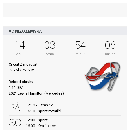
VC NIZOZEMSKA
14
03
54
05
dnů
hodin
minut
sekund
Circuit Zandvoort
72 kol x 4259 m
Rekord okruhu:
1:11.097
2021 Lewis Hamilton (Mercedes)
PÁ
12:30 - 1. trénink
16:30 - Sprint rozstřel
SO
12:00 - Sprint
16:00 - Kvalifikace