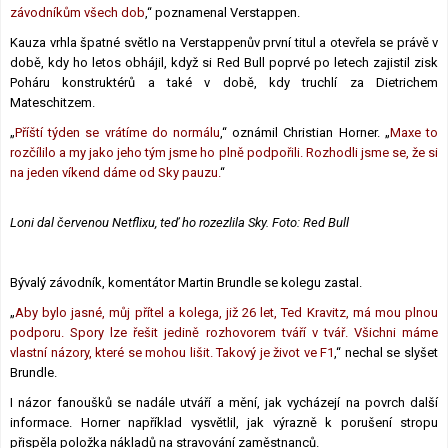
závodníkům všech dob
,“ poznamenal Verstappen.
Kauza vrhla špatné světlo na Verstappenův první titul a otevřela se právě v
době, kdy ho letos obhájil, když si Red Bull poprvé po letech zajistil zisk
Poháru konstruktérů a také v době, kdy truchlí za Dietrichem
Mateschitzem.
„
Příští týden se vrátíme do normálu
,“ oznámil Christian Horner. „
Maxe to
rozčílilo a my jako jeho tým jsme ho plně podpořili. Rozhodli jsme se, že si
na jeden víkend dáme od Sky pauzu.
“
Loni dal červenou Netflixu, teď ho rozezlila Sky. Foto: Red Bull
Bývalý závodník, komentátor Martin Brundle se kolegu zastal.
„
Aby bylo jasné, můj přítel a kolega, již 26 let, Ted Kravitz, má mou plnou
podporu. Spory lze řešit jedině rozhovorem tváří v tvář. Všichni máme
vlastní názory, které se mohou lišit. Takový je život ve F1
,“ nechal se slyšet
Brundle.
I názor fanoušků se nadále utváří a mění, jak vycházejí na povrch další
informace. Horner například vysvětlil, jak výrazně k porušení stropu
přispěla položka nákladů na stravování zaměstnanců.