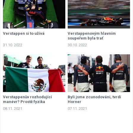
Verstappen si to užívá
Verstappenovým hlavním
soupeřem byla trať
31.10. 2022
30.10. 2022
Verstappenův rozhodující
Byli jsme zcunodováni, tvrdí
manévr? Prostě fyzika
Horner
08.11. 2021
07.11. 2021