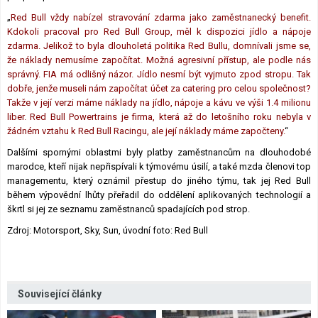
„
Red Bull vždy nabízel stravování zdarma jako zaměstnanecký benefit.
Kdokoli pracoval pro Red Bull Group, měl k dispozici jídlo a nápoje
zdarma. Jelikož to byla dlouholetá politika Red Bullu, domnívali jsme se,
že náklady nemusíme započítat. Možná agresivní přístup, ale podle nás
správný. FIA má odlišný názor. Jídlo nesmí být vyjmuto zpod stropu. Tak
dobře, jenže museli nám započítat účet za catering pro celou společnost?
Takže v její verzi máme náklady na jídlo, nápoje a kávu ve výši 1.4 milionu
liber. Red Bull Powertrains je firma, která až do letošního roku nebyla v
žádném vztahu k Red Bull Racingu, ale její náklady máme započteny.
“
Dalšími spornými oblastmi byly platby zaměstnancům na dlouhodobé
marodce, kteří nijak nepřispívali k týmovému úsilí, a také mzda členovi top
managementu, který oznámil přestup do jiného týmu, tak jej Red Bull
během výpovědní lhůty přeřadil do oddělení aplikovaných technologií a
škrtl si jej ze seznamu zaměstnanců spadajících pod strop.
Zdroj: Motorsport, Sky, Sun, úvodní foto: Red Bull
Související články