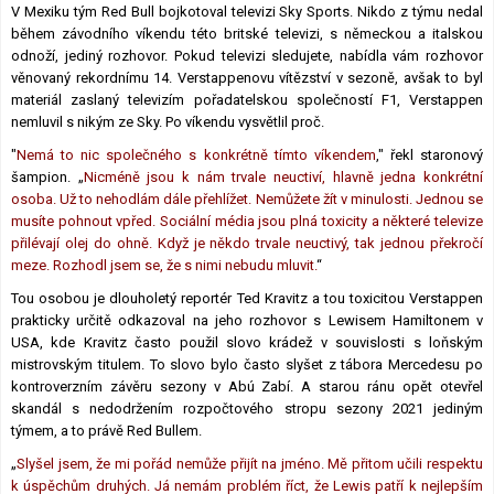
V Mexiku tým Red Bull bojkotoval televizi Sky Sports. Nikdo z týmu nedal
Lexikon F1
během závodního víkendu této britské televizi, s německou a italskou
odnoží, jediný rozhovor. Pokud televizi sledujete, nabídla vám rozhovor
věnovaný rekordnímu 14. Verstappenovu vítězství v sezoně, avšak to byl
materiál zaslaný televizím pořadatelskou společností F1, Verstappen
nemluvil s nikým ze Sky. Po víkendu vysvětlil proč.
"
Nemá to nic společného s konkrétně tímto víkendem
," řekl staronový
šampion. „
Nicméně jsou k nám trvale neuctiví, hlavně jedna konkrétní
osoba. Už to nehodlám dále přehlížet. Nemůžete žít v minulosti. Jednou se
musíte pohnout vpřed. Sociální média jsou plná toxicity a některé televize
přilévají olej do ohně. Když je někdo trvale neuctivý, tak jednou překročí
meze. Rozhodl jsem se, že s nimi nebudu mluvit.
“
Tou osobou je dlouholetý reportér Ted Kravitz a tou toxicitou Verstappen
prakticky určitě odkazoval na jeho rozhovor s Lewisem Hamiltonem v
USA, kde Kravitz často použil slovo krádež v souvislosti s loňským
mistrovským titulem. To slovo bylo často slyšet z tábora Mercedesu po
kontroverzním závěru sezony v Abú Zabí. A starou ránu opět otevřel
skandál s nedodržením rozpočtového stropu sezony 2021 jediným
týmem, a to právě Red Bullem.
„
Slyšel jsem, že mi pořád nemůže přijít na jméno. Mě přitom učili respektu
k úspěchům druhých. Já nemám problém říct, že Lewis patří k nejlepším