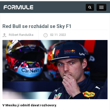
Red Bull se rozhádal se Sky F1
Rubrika
Róbert Randuška
02.11. 2022
Závodní série
Kalendář F1
Výsledky F1
Týmy a jezdci F1
Okruhy F1
V Mexiku jí odmítl dávat rozhovory.