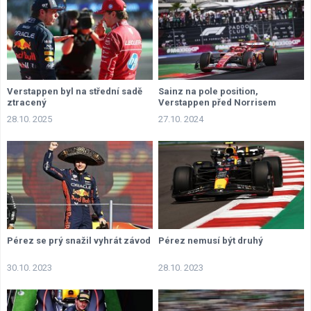
Verstappen byl na střední sadě
Sainz na pole position,
ztracený
Verstappen před Norrisem
28.10. 2025
27.10. 2024
Pérez se prý snažil vyhrát závod
Pérez nemusí být druhý
30.10. 2023
28.10. 2023