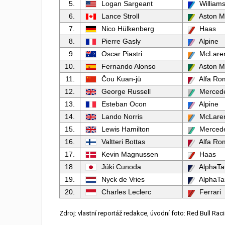
5.
Logan Sargeant
William
6.
Lance Stroll
Aston M
7.
Nico Hülkenberg
Haas
8.
Pierre Gasly
Alpine
9.
Oscar Piastri
McLare
10.
Fernando Alonso
Aston M
11.
Čou Kuan-jü
Alfa Ro
12.
George Russell
Merced
13.
Esteban Ocon
Alpine
14.
Lando Norris
McLare
15.
Lewis Hamilton
Merced
16.
Valtteri Bottas
Alfa Ro
17.
Kevin Magnussen
Haas
18.
Júki Cunoda
AlphaTa
19.
Nyck de Vries
AlphaTa
20.
Charles Leclerc
Ferrari
Zdroj: vlastní reportáž redakce, úvodní foto: Red Bull Rac