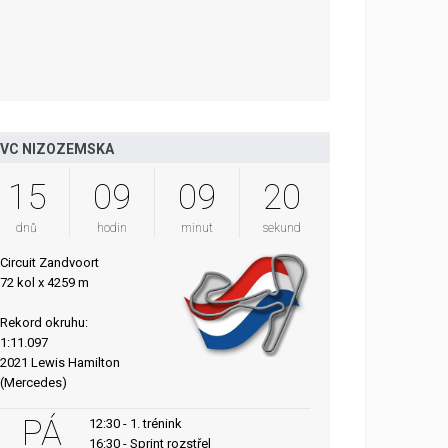
VC NIZOZEMSKA
15
09
09
19
dnů
hodin
minut
sekund
Circuit Zandvoort
72 kol x 4259 m
Rekord okruhu:
1:11.097
2021 Lewis Hamilton
(Mercedes)
PÁ
12:30 - 1. trénink
16:30 - Sprint rozstřel