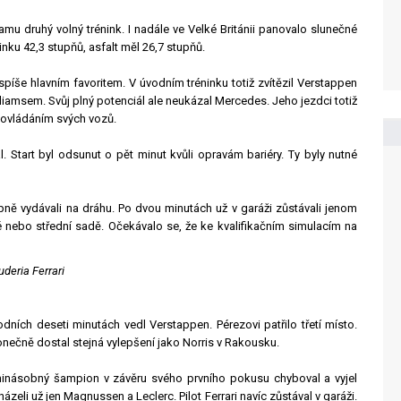
mu druhý volný trénink. I nadále ve Velké Británii panovalo slunečné
ku 42,3 stupňů, asfalt měl 26,7 stupňů.
píše hlavním favoritem. V úvodním tréninku totiž zvítězil Verstappen
liamsem. Svůj plný potenciál ale neukázal Mercedes. Jeho jezdci totiž
s ovládáním svých vozů.
. Start byl odsunut o pět minut kvůli opravám bariéry. Ty byly nutné
pně vydávali na dráhu. Po dvou minutách už v garáži zůstávali jenom
é nebo střední sadě. Očekávalo se, že ke kvalifikačním simulacím na
deria Ferrari
dních deseti minutách vedl Verstappen. Pérezovi patřilo třetí místo.
konečně dostal stejná vylepšení jako Norris v Rakousku.
minásobný šampion v závěru svého prvního pokusu chyboval a vyjel
ázeli už jen Magnussen a Leclerc. Pilot Ferrari navíc zůstával v garáži.