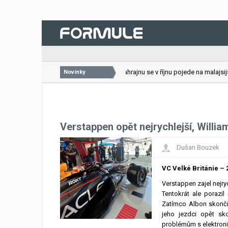
26.07.2026
VC Bahrajnu se v říjnu pojede na malajsijs
Novinky
Verstappen opět nejrychlejší, Willi
Dušan Bouzek
VC Velké Británie – 2
Verstappen zajel nejry
Tentokrát ale porazil
Zatímco Albon skončil
jeho jezdci opět sko
problémům s elektron