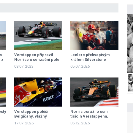
s
Verstappen připravil
Leclerc překvapivým
 z
Norrise o senzační pole
králem Silverstone
position
08.07. 2023
05.07. 2026
estý
Verstappen potěšil
Norris poráží o osm
Belgičany, vlažný
tisícin Verstappena,
rozjezd Mercedesu
Piastri zatím jen přihlíží
17.07. 2026
05.12. 2025