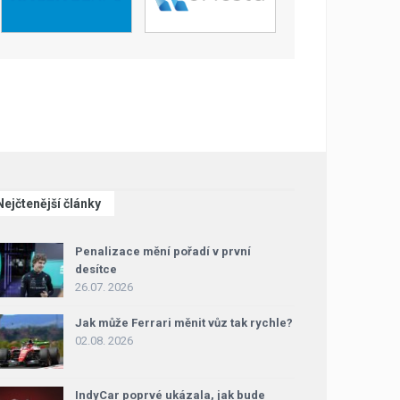
Nejčtenější články
Penalizace mění pořadí v první
desítce
26.07. 2026
Jak může Ferrari měnit vůz tak rychle?
02.08. 2026
IndyCar poprvé ukázala, jak bude