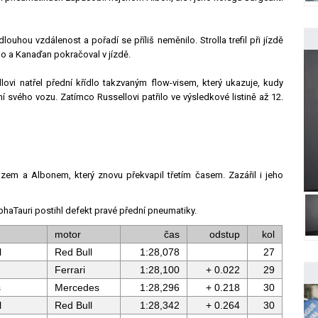
uhou vzdálenost a pořadí se příliš neměnilo. Strolla trefil při jízdě
o a Kanaďan pokračoval v jízdě.
vi natřel přední křídlo takzvaným flow-visem, který ukazuje, kudy
í svého vozu. Zatímco Russellovi patřilo ve výsledkové listině až 12.
zem a Albonem, který znovu překvapil třetím časem. Zazářil i jeho
lphaTauri postihl defekt pravé přední pneumatiky.
motor
čas
odstup
kol
l
Red Bull
1:28,078
27
Ferrari
1:28,100
+ 0.022
29
s
Mercedes
1:28,296
+ 0.218
30
l
Red Bull
1:28,342
+ 0.264
30