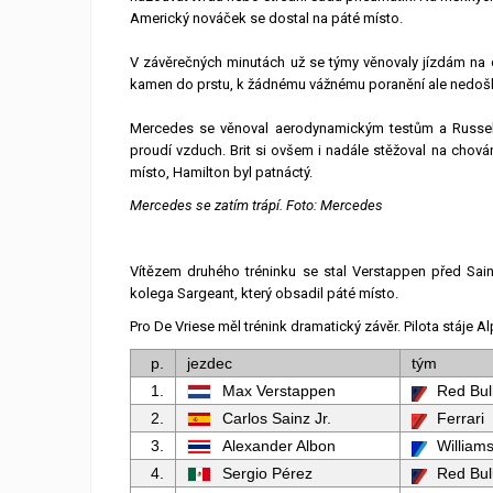
Americký nováček se dostal na páté místo.
V závěrečných minutách už se týmy věnovaly jízdám na dlo
kamen do prstu, k žádnému vážnému poranění ale nedošl
Mercedes se věnoval aerodynamickým testům a Russello
proudí vzduch. Brit si ovšem i nadále stěžoval na chován
místo, Hamilton byl patnáctý.
Mercedes se zatím trápí. Foto: Mercedes
Vítězem druhého tréninku se stal Verstappen před Sain
kolega Sargeant, který obsadil páté místo.
Pro De Vriese měl trénink dramatický závěr. Pilota stáje A
p.
jezdec
tým
1.
Max Verstappen
Red Bul
2.
Carlos Sainz Jr.
Ferrari
3.
Alexander Albon
William
4.
Sergio Pérez
Red Bul