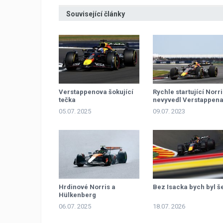
Související články
Verstappenova šokující
Rychle startující Norri
tečka
nevyvedl Verstappena
míry
05.07. 2025
09.07. 2023
Hrdinové Norris a
Bez Isacka bych byl š
Hülkenberg
06.07. 2025
18.07. 2026