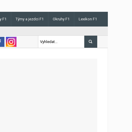
y F1
Týmy a jezdci F1
Okruhy F1
Lexikon F1
s v Maďarsku letos poprvé vyhrál kvalifikaci