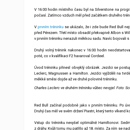
V 16:00 hodin místního času byl na Silverstone na progra
počasí. Zatímco vzduch měl před začátkem druhého trénin
V
prvním tréninku
se ukázalo, že i zde bude Red Bull nejs
před Pérezem. Třetí místo obsadil překvapivě Albon s Wil
v prvním tréninku nenazuli měkkou sadu. Navíc bojovali 
Druhý volný trénink nakonec v 16:00 hodin neodstartoval
poté, co v kvalifikaci F2 havaroval Cordeel.
Úvod tréninku přinesl obvyklý obrázek. Jezdci se postu
Leclerc, Magnussen a Hamilton. Jezdci vyjížděli na tvrd
měkké směsi dojde až ve druhé polovině tréninku.
Charles Leclerc ve druhém tréninku vůbec nevyjel. Foto: Scu
Red Bull začínal podobně jako v prvním tréninku. Po úvo
Druhý čas měl ve svém držení Piastri, který tento víkend 
Vstup do tréninku nevyšel optimálně Hamiltonovi. Sed
z dráhy. Kvůli tomu mu patřilo až 18. místo. Za ním se nach