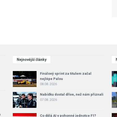
Nejnovější články
Finálový sprint za titulem začal
nejlépe Palou
08.08. 2026
Nabídku dostal dříve, než nám přiznali
07.08. 2026
a
Co dělá AI v pohonné jednotce F1?