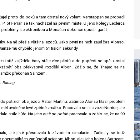
Zajel proto do boxů a tam dostal nový volant. Verstappen se propadl
z. Pilot Ferrari se tak nacházel na prvním místě. U jeho kolegy Leclerca
ily problémy s elektronikou a Monačan dokonce opustil garáž.
y. Na ně přešla většina jezdců. Jako první na nich zajel čas Alonso.
 Sainze mu chybělo jenom 51 tisícin sekundy.
totiž zajíždělo časy stále více pilotů a do popředí se opět dostal
 Vzápětí oba překvapivě rozdělil Albon. Zdálo se, že Thajec se na
a okamžik překonán Sainzem.
ms Racing
 do potížích oba jezdci Aston Martinu. Zatímco Alonso hlásil problém
ěl uvolněné levé zpětné zrcátko. Pracovalo se i na voze Norrise, ale
alo stále hůře. Na jeho autě se pořád pracovalo a zdálo se, že na 99
u, ale jistě přesouvala k závodním simulacím. Začínaly se totiž
 pneumatikách zapůsobil nejenom Albon, ale i jeho kolega Sargeant.