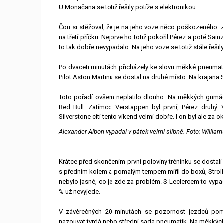
U Monačana se totiž řešily potíže s elektronikou.
Čou si stěžoval, že je na jeho voze něco poškozeného. 
na třetí příčku. Nejprve ho totiž pokořil Pérez a poté Sain
to tak dobře nevypadalo. Na jeho voze se totiž stále řeš
Po dvaceti minutách přicházely ke slovu měkké pneumatik
Pilot Aston Martinu se dostal na druhé místo. Na krajana
Toto pořadí ovšem neplatilo dlouho. Na měkkých gumách 
Red Bull. Zatímco Verstappen byl první, Pérez druhý.
Silverstone cítí tento víkend velmi dobře. I on byl ale z
Alexander Albon vypadal v pátek velmi slibně. Foto: Willia
Krátce před skončením první poloviny tréninku se dostali
s předním kolem a pomalým tempem mířil do boxů, Stroll m
nebylo jasné, co je zde za problém. S Leclercem to vypad
% už nevyjede.
V závěrečných 20 minutách se pozornost jezdců pomal
nazouvat tvrdá nebo střední sada pneumatik. Na měkkých