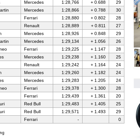
s
Mercedes
1:28,766
+ 0.688
29
artin
Mercedes
1:28,866
+ 0.788
30
Ferrari
1:28,880
+ 0.802
28
Renault
1:28,889
+ 0.811
27
n
Mercedes
1:28,926
+ 0.848
29
artin
Mercedes
1:29,134
+ 1.056
26
meo
Ferrari
1:29,225
+ 1.147
28
es
Mercedes
1:29,238
+ 1.160
25
Renault
1:29,242
+ 1.164
24
n
Mercedes
1:29,260
+ 1.182
24
es
Mercedes
1:29,283
+ 1.205
24
meo
Ferrari
1:29,378
+ 1.300
28
Ferrari
1:29,439
+ 1.361
20
uri
Red Bull
1:29,483
+ 1.405
25
uri
Red Bull
1:29,571
+ 1.493
29
Ferrari
-
0
ing