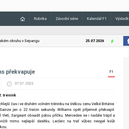
Rubrika
Závodní série
Kalendář F1
Výsledk
kém okruhu v Sepangu
25.07.2026
Lando Norri
ams překvapuje
F1
07.07. 2023
. trénink
chlejší čas i ve druhém volném tréninku na Velkou cenu Velké Británie.
 Sainze jen o 22 tisícin sekundy. Williams opět příjemně překvapil.
 třetí, Sargeant obsadil pátou příčku. Mercedes se i nadále trápil a
nčili mimo nejlepší desítku. Leclerc na trať vůbec nevyjel kvůli
ikou.