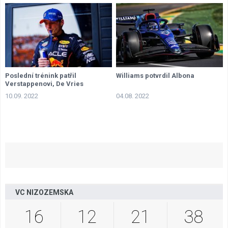
Poslední trénink patřil
Williams potvrdil Albona
Verstappenovi, De Vries
nahrazuje pro zbytek víkendu
10.09. 2022
04.08. 2022
Albona
VC NIZOZEMSKA
16
12
21
37