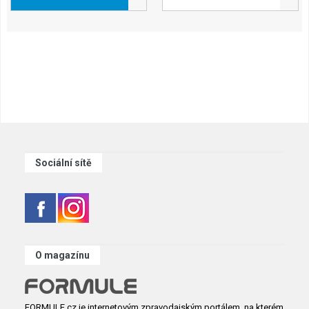
Sociální sítě
O magazínu
FORMULE.cz je internetovým zpravodajským portálem, na kterém