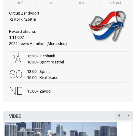
dnů
hodin
minut
sekund
Circuit Zandvoort
72 kol x 4259 m
Rekord okruhu:
1:11.097
2021 Lewis Hamilton (Mercedes)
PÁ
12:30 - 1. trénink
16:30 - Sprint rozstřel
SO
12:00 - Sprint
16:00 - Kvalifikace
NE
15:00 - Závod
VIDEO