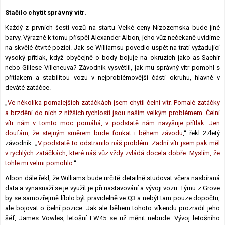
Lexikon F1
Stačilo chytit správný vítr.
Každý z prvních šesti vozů na startu Velké ceny Nizozemska bude jiné
barvy. Výrazně k tomu přispěl Alexander Albon, jeho vůz nečekaně uvidíme
na skvělé čtvrté pozici. Jak se Williamsu povedlo uspět na trati vyžadující
vysoký přítlak, když obyčejně o body bojuje na okruzích jako as-Sachír
nebo Gillese Villeneuva? Závodník vysvětlil, jak mu správný vítr pomohl s
přítlakem a stabilitou vozu v nejproblémovější části okruhu, hlavně v
deváté zatáčce.
„
Ve několika pomalejších zatáčkách jsem chytil čelní vítr. Pomalé zatáčky
a brzdění do nich z nižších rychlostí jsou naším velkým problémem. Čelní
vítr nám v tomto moc pomáhá, v podstatě nám navyšuje přítlak. Jen
doufám, že stejným směrem bude foukat i během závodu
,“ řekl 27letý
závodník. „
V podstatě to odstranilo náš problém. Zadní vítr jsem pak měl
v rychlých zatáčkách, které náš vůz vždy zvládá docela dobře. Myslím, že
tohle mi velmi pomohlo.
“
Albon dále řekl, že Williams bude určitě detailně studovat včera nasbíraná
data a vynasnaží se je využít je při nastavování a vývoji vozu. Týmu z Grove
by se samozřejmě líbilo být pravidelně ve Q3 a nebýt tam pouze dopočtu,
ale bojovat o čelní pozice. Jak ale během tohoto víkendu prozradil jeho
šéf, James Vowles, letošní FW45 se už měnit nebude. Vývoj letošního