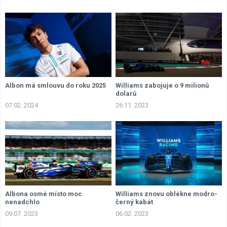
Albon má smlouvu do roku 2025
Williams zabojuje o 9 milionů
dolarů
07.02. 2024
26.11. 2023
Albona osmé místo moc
Williams znovu oblékne modro-
nenadchlo
černý kabát
09.07. 2023
06.02. 2023