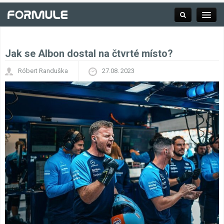
Jak se Albon dostal na čtvrté místo?
Rubrika
Róbert Randuška
27.08. 2023
Závodní série
Kalendář F1
Výsledky F1
Týmy a jezdci F1
Okruhy F1