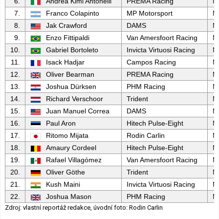
6.
Andrea Kimi Antonelli
PREMA Racing
M
7.
Franco Colapinto
MP Motorsport
M
8.
Jak Crawford
DAMS
M
9.
Enzo Fittipaldi
Van Amersfoort Racing
M
10.
Gabriel Bortoleto
Invicta Virtuosi Racing
M
11.
Isack Hadjar
Campos Racing
M
12.
Oliver Bearman
PREMA Racing
M
13.
Joshua Dürksen
PHM Racing
M
14.
Richard Verschoor
Trident
M
15.
Juan Manuel Correa
DAMS
M
16.
Paul Aron
Hitech Pulse-Eight
M
17.
Ritomo Mijata
Rodin Carlin
M
18.
Amaury Cordeel
Hitech Pulse-Eight
M
19.
Rafael Villagómez
Van Amersfoort Racing
M
20.
Oliver Göthe
Trident
M
21.
Kush Maini
Invicta Virtuosi Racing
M
22.
Joshua Mason
PHM Racing
M
Zdroj: vlastní reportáž redakce, úvodní foto: Rodin Carlin