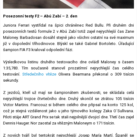
Lexikon F1
Posezonní testy F2 – Abú Zabí – 2. den
Juniora Ferrari vystřídal na špici chráněnec Red Bullu. Při druhém dni
posezonních testů formule 2 v Abú Zabí totiž zajel nejrychlejší čas Zane
Maloney. Barbadosan dosáhl stejně jako všichni ostatní na své maximum
již v dopolední tříhodinovce. Blýskl se také Gabriel Bortoleto. Úřadující
šampion FIA F3 kraloval odpolední fázi.
Výsledkovou listinu druhého testovacího dne ovládl Maloney s časem
1:35,783. Tím současně stanovil prozatímní nejrychlejší čas celého
testování.
Středečního vítěze
Olivera Bearmana překonal o 309 tisícin
sekundy.
Z jezdců, kteří už mají se šampionátem zkušenosti, se skládala celá
nejrychlejší trojice čtvrtečního dne. Druhý skončil se ztrátou 105 tisícin
Victor Martins. Francouz si během celého dne připsal na konto 125 kol,
což je stejná vzdálenost jako u jeho týmového kolegy Zaka O´Sullivana.
Piloti stáje ART Grand Prix se tak stali nejpilnější dvojicí dne. Třetí čas zajel
Dennis Hauger. Nor zaostal za vítězným Maloneym o 171 tisícin.
Z nových tváří byl tentokrát nejrychlejší Josep María Martí. Španěl se