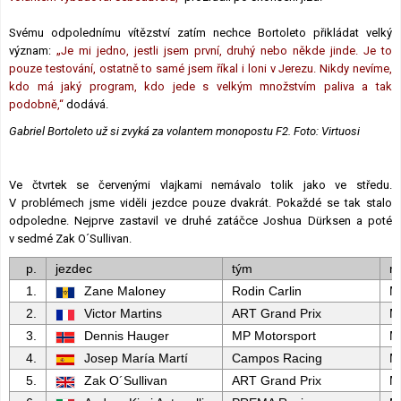
Svému odpolednímu vítězství zatím nechce Bortoleto přikládat velký
význam:
„Je mi jedno, jestli jsem první, druhý nebo někde jinde. Je to
pouze testování, ostatně to samé jsem říkal i loni v Jerezu. Nikdy nevíme,
kdo má jaký program, kdo jede s velkým množstvím paliva a tak
podobně,“
dodává.
Gabriel Bortoleto už si zvyká za volantem monopostu F2. Foto: Virtuosi
Ve čtvrtek se červenými vlajkami nemávalo tolik jako ve středu.
V problémech jsme viděli jezdce pouze dvakrát. Pokaždé se tak stalo
odpoledne. Nejprve zastavil ve druhé zatáčce Joshua Dürksen a poté
v sedmé Zak O´Sullivan.
p.
jezdec
tým
m
1.
Zane Maloney
Rodin Carlin
M
2.
Victor Martins
ART Grand Prix
M
3.
Dennis Hauger
MP Motorsport
M
4.
Josep María Martí
Campos Racing
M
5.
Zak O´Sullivan
ART Grand Prix
M