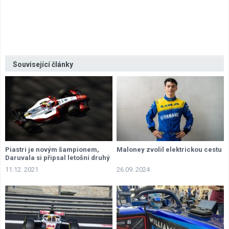
Související články
Piastri je novým šampionem,
Maloney zvolil elektrickou cestu
Daruvala si připsal letošní druhý
triumf
11.12. 2021
26.09. 2024