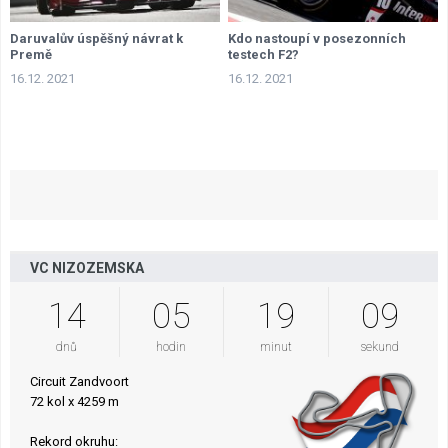
Daruvalův úspěšný návrat k
Kdo nastoupí v posezonních
Premě
testech F2?
16.12. 2021
16.12. 2021
VC NIZOZEMSKA
14
05
19
08
dnů
hodin
minut
sekund
Circuit Zandvoort
72 kol x 4259 m
Rekord okruhu: