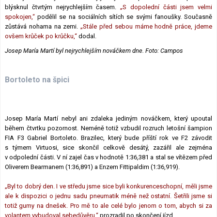
blýsknul čtvrtým nejrychlejším časem.
„S dopolední části jsem velmi
spokojen,“
podělil se na sociálních sítích se svými fanoušky. Současně
zůstává nohama na zemi.
„Stále před sebou máme hodně práce, jdeme
ovšem krůček po krůčku,“
dodal.
Josep María Martí byl nejrychlejším nováčkem dne. Foto: Campos
Bortoleto na špici
Josep María Martí nebyl ani zdaleka jediným nováčkem, který upoutal
během čtvrtku pozornost. Neméně totiž vzbudil rozruch letošní šampion
FIA F3 Gabriel Bortoleto. Brazilec, který bude příští rok ve F2 závodit
s týmem Virtuosi, sice skončil celkově desátý, zazářil ale zejména
v odpolední části. V ní zajel čas v hodnotě 1:36,381 a stal se vítězem před
Oliverem Bearmanem (1:36,891) a Enzem Fittipaldim (1:36,919).
„Byl to dobrý den. I ve středu jsme sice byli konkurenceschopní, měli jsme
ale k dispozici o jednu sadu pneumatik méně než ostatní. Šetřili jsme si
totiž gumy na dnešek. Pro mě to ale celé bylo jenom o tom, abych si za
volantem vybudoval sebedůvěru,“
prozradil po skončení jízd.