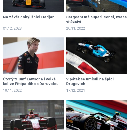
Na závěr dobyl špici Hadjar
Sargeant má superlicenci, Iwasa
vítězství
01.12. 2023
20.11. 2022
Čtvrtý triumf Lawsona i velká
V pátek se umístil na špici
kolize Fittipaldiho s Daruvalou
Drugovich
19.11. 2022
17.12. 2021