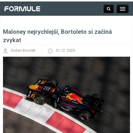
Maloney nejrychlejší, Bortoleto si začíná
Rubrika
zvykat
Dušan Bouzek
01.12. 2023
Závodní série
Kalendář F1
Výsledky F1
Týmy a jezdci F1
Okruhy F1