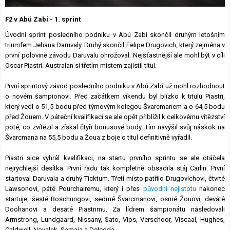
Lexikon F1
F2 v Abú Zabí - 1. sprint
Úvodní sprint posledního podniku v Abú Zabí skončil druhým letošním
triumfem Jehana Daruvaly. Druhý skončil Felipe Drugovich, který zejména v
první polovině závodu Daruvalu ohrožoval. Nejšťastnější ale mohl být v cíli
Oscar Piastri. Australan si třetím místem zajistil titul.
První sprintový závod posledního podniku v Abú Zabí už mohl rozhodnout
o novém šampionovi. Před začátkem víkendu byl blízko k titulu Piastri,
který vedl o 51,5 bodu před týmovým kolegou Švarcmanem a o 64,5 bodu
před Žouem. V páteční kvalifikaci se ale opět přiblížil k celkovému vítězství
poté, co zvítězil a získal čtyři bonusové body. Tím navýšil svůj náskok na
Švarcmana na 55,5 bodu a Žoua z boje o titul definitivně vyřadil.
Piastri sice vyhrál kvalifikaci, na startu prvního sprintu se ale otáčela
nejrychlejší desítka. První řadu tak kompletně obsadila stáj Carlin. První
startoval Daruvala a druhý Ticktum. Třetí místo patřilo Drugovichovi, čtvrté
Lawsonovi, páté Pourchairemu, který i přes
původní nejistotu
nakonec
startuje, šesté Boschungovi, sedmé Švarcmanovi, osmé Žouovi, deváté
Doohanovi a desáté Piastrimu. Za lídrem šampionátu následovali
Armstrong, Lundgaard, Nissany, Sato, Vips, Verschoor, Viscaal, Hughes,
Caldwell, Novalak, Samaia a Deledda.