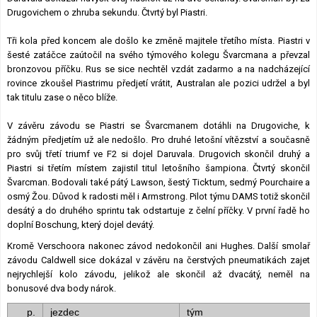
Drugovichem o zhruba sekundu. Čtvrtý byl Piastri.
Tři kola před koncem ale došlo ke změně majitele třetího místa. Piastri v
šesté zatáčce zaútočil na svého týmového kolegu Švarcmana a převzal
bronzovou příčku. Rus se sice nechtěl vzdát zadarmo a na nadcházející
rovince zkoušel Piastrimu předjetí vrátit, Australan ale pozici udržel a byl
tak titulu zase o něco blíže.
V závěru závodu se Piastri se Švarcmanem dotáhli na Drugoviche, k
žádným předjetím už ale nedošlo. Pro druhé letošní vítězství a současně
pro svůj třetí triumf ve F2 si dojel Daruvala. Drugovich skončil druhý a
Piastri si třetím místem zajistil titul letošního šampiona. Čtvrtý skončil
Švarcman. Bodovali také pátý Lawson, šestý Ticktum, sedmý Pourchaire a
osmý Žou. Důvod k radosti měl i Armstrong. Pilot týmu DAMS totiž skončil
desátý a do druhého sprintu tak odstartuje z čelní příčky. V první řadě ho
doplní Boschung, který dojel devátý.
Kromě Verschoora nakonec závod nedokončil ani Hughes. Další smolař
závodu Caldwell sice dokázal v závěru na čerstvých pneumatikách zajet
nejrychlejší kolo závodu, jelikož ale skončil až dvacátý, neměl na
bonusové dva body nárok.
p.
jezdec
tým