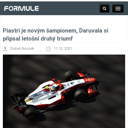
Piastri je novým šampionem, Daruvala si
Rubrika
připsal letošní druhý triumf
Dušan Bouzek
11.12. 2021
Závodní série
Kalendář F1
Výsledky F1
Týmy a jezdci F1
Okruhy F1