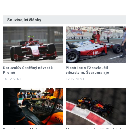
Související články
Daruvalův úspěšný návrat k
Piastri se s F2 rozloučil
Premě
vítězstvím, Švarcman je
vicemistrem
16.12. 2021
12.12. 2021