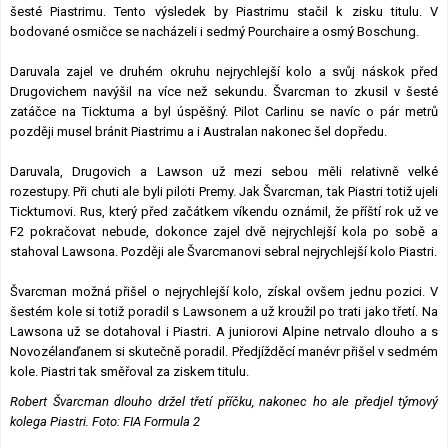
šesté Piastrimu. Tento výsledek by Piastrimu stačil k zisku titulu. V
bodované osmičce se nacházeli i sedmý Pourchaire a osmý Boschung.
Daruvala zajel ve druhém okruhu nejrychlejší kolo a svůj náskok před
Drugovichem navýšil na více než sekundu. Švarcman to zkusil v šesté
zatáčce na Ticktuma a byl úspěšný. Pilot Carlinu se navíc o pár metrů
později musel bránit Piastrimu a i Australan nakonec šel dopředu.
Daruvala, Drugovich a Lawson už mezi sebou měli relativně velké
rozestupy. Při chuti ale byli piloti Premy. Jak Švarcman, tak Piastri totiž ujeli
Ticktumovi. Rus, který před začátkem víkendu oznámil, že příští rok už ve
F2 pokračovat nebude, dokonce zajel dvě nejrychlejší kola po sobě a
stahoval Lawsona. Později ale Švarcmanovi sebral nejrychlejší kolo Piastri.
Švarcman možná přišel o nejrychlejší kolo, získal ovšem jednu pozici. V
šestém kole si totiž poradil s Lawsonem a už kroužil po trati jako třetí. Na
Lawsona už se dotahoval i Piastri. A juniorovi Alpine netrvalo dlouho a s
Novozélanďanem si skutečně poradil. Předjížděcí manévr přišel v sedmém
kole. Piastri tak směřoval za ziskem titulu.
Robert Švarcman dlouho držel třetí příčku, nakonec ho ale předjel týmový
kolega Piastri. Foto: FIA Formula 2