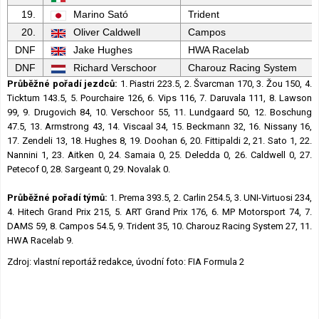
19.
Marino Sató
Trident
20.
Oliver Caldwell
Campos
DNF
Jake Hughes
HWA Racelab
DNF
Richard Verschoor
Charouz Racing System
Průběžné pořadí jezdců:
1. Piastri 223.5, 2. Švarcman 170, 3. Žou 150, 4.
Ticktum 143.5, 5. Pourchaire 126, 6. Vips 116, 7. Daruvala 111, 8. Lawson
99, 9. Drugovich 84, 10. Verschoor 55, 11. Lundgaard 50, 12. Boschung
47.5, 13. Armstrong 43, 14. Viscaal 34, 15. Beckmann 32, 16. Nissany 16,
17. Zendeli 13, 18. Hughes 8, 19. Doohan 6, 20. Fittipaldi 2, 21. Sato 1, 22.
Nannini 1, 23. Aitken 0, 24. Samaia 0, 25. Deledda 0, 26. Caldwell 0, 27.
Petecof 0, 28. Sargeant 0, 29. Novalak 0.
Průběžné pořadí týmů:
1. Prema 393.5, 2. Carlin 254.5, 3. UNI-Virtuosi 234,
4. Hitech Grand Prix 215, 5. ART Grand Prix 176, 6. MP Motorsport 74, 7.
DAMS 59, 8. Campos 54.5, 9. Trident 35, 10. Charouz Racing System 27, 11.
HWA Racelab 9.
Zdroj: vlastní reportáž redakce, úvodní foto: FIA Formula 2