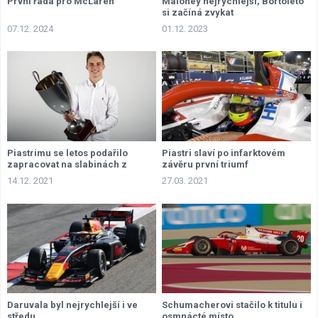
První řada pro McLaren
Maloney nejrychlejší, Bortoleto
si začíná zvykat
07.12. 2024
01.12. 2023
Piastrimu se letos podařilo
Piastri slaví po infarktovém
zapracovat na slabinách z
závěru první triumf
předchozích dvou let
14.12. 2021
27.03. 2021
Daruvala byl nejrychlejší i ve
Schumacherovi stačilo k titulu i
středu
osmnácté místo