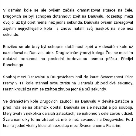
V osmém kole se ale ovšem začala dramatizovat situace na čele.
Drugovich se byl schopen dotáhnout zpět na Daruvalu. Rozestup mezi
dvojicí už byl opět menší než jedna sekunda. Daruvala ovšem zareagoval
zajetím nejrychlejšího kola a znovu natáhl svůj náskok na více než
sekundu.
Brazilec se ale brzy byl schopen dotáhnout zpět a v desátém kole už
naznačoval na Daruvalu útok. Drugovichův týmový kolega Žou se mezitím
dokázal posunout na poslední bodovanou osmou příčku. Předjel
Boschunga.
Souboj mezi Daruvalou a Drugovichem hrál do karet Švarcmanovi. Pilot
Premy v 11. kole stáhnul svou ztrátu na Daruvalu už pod dvě sekundy.
Piastri kroužil za ním se ztrátou zhruba jedné a půl sekundy.
Ve dvanáctém kole Drugovich zaútočil na Daruvalu v deváté zatáčce a
před Inda se na okamžik dostal. Daruvala se ale nevzdal a po souboji,
který trval i v několika dalších zatáčkách, se nakonec v čele závou udržel.
Švarcman díky tomu ztrácel už méně než sekundu na Drugoviche. Pod
hranici jedné vteřiny klesnul i rozestup mezi Švarcmanem a Piastrim.