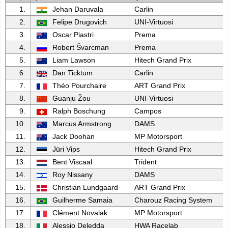
1.
Jehan Daruvala
Carlin
2.
Felipe Drugovich
UNI-Virtuosi
3.
Oscar Piastri
Prema
4.
Robert Švarcman
Prema
5.
Liam Lawson
Hitech Grand Prix
6.
Dan Ticktum
Carlin
7.
Théo Pourchaire
ART Grand Prix
8.
Guanju Žou
UNI-Virtuosi
9.
Ralph Boschung
Campos
10.
Marcus Armstrong
DAMS
11.
Jack Doohan
MP Motorsport
12.
Jüri Vips
Hitech Grand Prix
13.
Bent Viscaal
Trident
14.
Roy Nissany
DAMS
15.
Christian Lundgaard
ART Grand Prix
16.
Guilherme Samaia
Charouz Racing System
17.
Clément Novalak
MP Motorsport
18.
Alessio Deledda
HWA Racelab