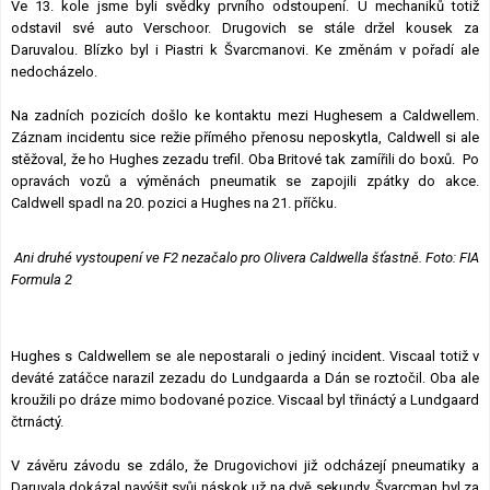
Ve 13. kole jsme byli svědky prvního odstoupení. U mechaniků totiž
odstavil své auto Verschoor. Drugovich se stále držel kousek za
Daruvalou. Blízko byl i Piastri k Švarcmanovi. Ke změnám v pořadí ale
nedocházelo.
Na zadních pozicích došlo ke kontaktu mezi Hughesem a Caldwellem.
Záznam incidentu sice režie přímého přenosu neposkytla, Caldwell si ale
stěžoval, že ho Hughes zezadu trefil. Oba Britové tak zamířili do boxů. Po
opravách vozů a výměnách pneumatik se zapojili zpátky do akce.
Caldwell spadl na 20. pozici a Hughes na 21. příčku.
Ani druhé vystoupení ve F2 nezačalo pro Olivera Caldwella šťastně. Foto: FIA
Formula 2
Hughes s Caldwellem se ale nepostarali o jediný incident. Viscaal totiž v
deváté zatáčce narazil zezadu do Lundgaarda a Dán se roztočil. Oba ale
kroužili po dráze mimo bodované pozice. Viscaal byl třináctý a Lundgaard
čtrnáctý.
V závěru závodu se zdálo, že Drugovichovi již odcházejí pneumatiky a
Daruvala dokázal navýšit svůj náskok už na dvě sekundy. Švarcman byl za