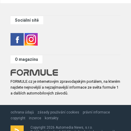
Sociální sítě
O magazínu
FORMULE.cz je internetovým zpravodajským portálem, na kterém
najdete nejnovější a nejzajímavější informace ze světa formule 1
a dalších automobilových závodů.
ochrana údajů
zásady použivání cookies
právní informace
copyright
inzerce
kontakty
Copyright 2026 Automedia News, s.r.o.