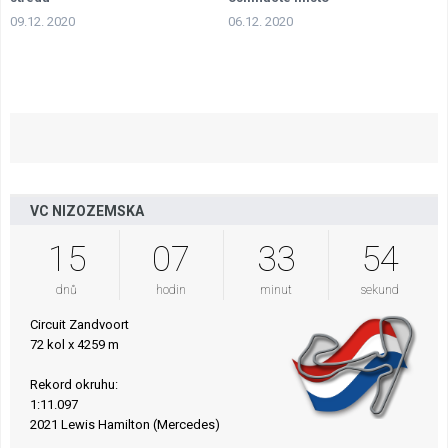
09.12. 2020
06.12. 2020
VC NIZOZEMSKA
15
07
33
53
dnů
hodin
minut
sekund
Circuit Zandvoort
72 kol x 4259 m
Rekord okruhu:
1:11.097
2021 Lewis Hamilton (Mercedes)