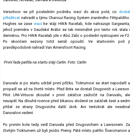
Verschoor se při posledním podniku vrací do akce poté, co
dostal
příležitost
nahradit u týmu Charouz Racing System zraněného Fittipaldiho.
Hughes se zase
vrací
ke stáji HWA Racelab, kde nahrazuje Sargeanta,
jehož premiéra v Saudské Arábii se tak minimálně pro tento rok stala i
derniérou. Pro HWA Racelab jde v Abú Zabí o poslední vystoupení ve F2.
Po skončení sezony totiž seriál opouští. Ve startovním poli ji
pravděpodobně nahradí Van Amersfoort Racing.
První řada patřila na startu stáji Carlin. Foto: Carlin
Daruvala si po startu udržel první příčku. Ticktumovi se start nepodařil a
propadl se až na čtvrté místo. Před Brita se dostali Drugovich a Lawson.
Pilot UNI-Virtuosi zkoušel v první zatáčce zaútočit na Daruvalu, ale
neuspěl. Na dlouhé rovince před šikanou složené ze zatáček šest a sedm
přišel ze strany Drugoviche další útok. Ani tentokrát ale nesebral
Daruvalovi vedení.
Po prvním kole tedy vedl Daruvala před Drugovichem a Lawsonem. Za
čtvrtým Ticktumem už byli jezdci Premy. Páté místo patřilo Švarcmanovi a