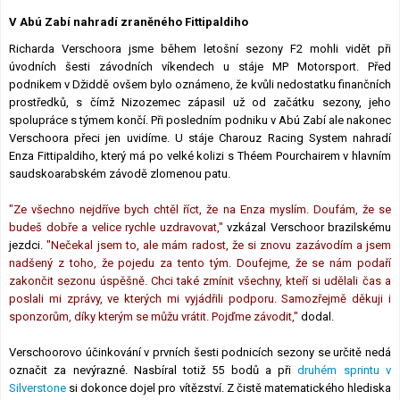
Lexikon F1
V Abú Zabí nahradí zraněného Fittipaldiho
Richarda Verschoora jsme během letošní sezony F2 mohli vidět při
úvodních šesti závodních víkendech u stáje MP Motorsport. Před
podnikem v Džiddě ovšem bylo oznámeno, že kvůli nedostatku finančních
prostředků, s čímž Nizozemec zápasil už od začátku sezony, jeho
spolupráce s týmem končí. Při posledním podniku v Abú Zabí ale nakonec
Verschoora přeci jen uvidíme. U stáje Charouz Racing System nahradí
Enza Fittipaldiho, který má po velké kolizi s Théem Pourchairem v hlavním
saudskoarabském závodě zlomenou patu.
"Ze všechno nejdříve bych chtěl říct, že na Enza myslím. Doufám, že se
budeš dobře a velice rychle uzdravovat,"
vzkázal Verschoor brazilskému
jezdci.
"Nečekal jsem to, ale mám radost, že si znovu zazávodím a jsem
nadšený z toho, že pojedu za tento tým. Doufejme, že se nám podaří
zakončit sezonu úspěšně. Chci také zmínit všechny, kteří si udělali čas a
poslali mi zprávy, ve kterých mi vyjádřili podporu. Samozřejmě děkuji i
sponzorům, díky kterým se můžu vrátit. Pojďme závodit,"
dodal.
Verschoorovo účinkování v prvních šesti podnicích sezony se určitě nedá
označit za nevýrazné. Nasbíral totiž 55 bodů a při
druhém sprintu v
Silverstone
si dokonce dojel pro vítězství. Z čistě matematického hlediska