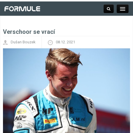
Verschoor se vrací
Rubrika
Dušan Bouzek
08.12. 2021
Závodní série
Kalendář F1
Výsledky F1
Týmy a jezdci F1
Okruhy F1