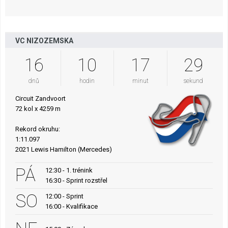
VC NIZOZEMSKA
16
10
17
29
dnů
hodin
minut
sekund
Circuit Zandvoort
72 kol x 4259 m
Rekord okruhu:
1:11.097
2021 Lewis Hamilton (Mercedes)
PÁ
12:30 - 1. trénink
16:30 - Sprint rozstřel
SO
12:00 - Sprint
16:00 - Kvalifikace