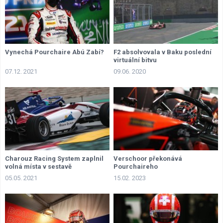
Vynechá Pourchaire Abú Zabí?
F2 absolvovala v Baku poslední
virtuální bitvu
07.12. 2021
09.06. 2020
Charouz Racing System zaplnil
Verschoor překonává
volná místa v sestavě
Pourchaireho
05.05. 2021
15.02. 2023