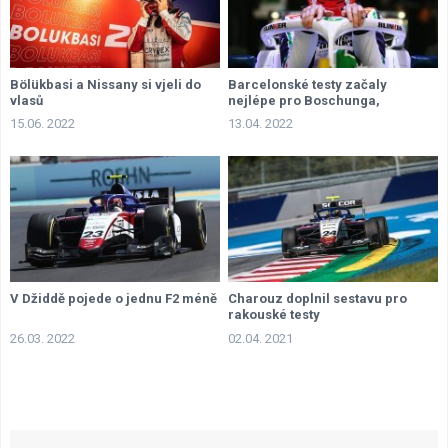
Bölükbasi a Nissany si vjeli do
Barcelonské testy začaly
vlasů
nejlépe pro Boschunga,
Bölükbaşi s Vipsem bourali
15.06. 2022
13.04. 2022
V Džiddě pojede o jednu F2 méně
Charouz doplnil sestavu pro
rakouské testy
26.03. 2022
02.04. 2021