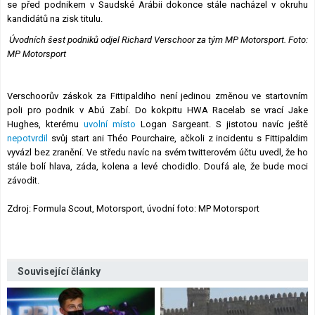
se před podnikem v Saudské Arábii dokonce stále nacházel v okruhu
kandidátů na zisk titulu.
Úvodních šest podniků odjel Richard Verschoor za tým MP Motorsport. Foto:
MP Motorsport
Verschoorův záskok za Fittipaldiho není jedinou změnou ve startovním
poli pro podnik v Abú Zabí. Do kokpitu HWA Racelab se vrací Jake
Hughes, kterému
uvolní místo
Logan Sargeant. S jistotou navíc ještě
nepotvrdil
svůj start ani Théo Pourchaire, ačkoli z incidentu s Fittipaldim
vyvázl bez zranění. Ve středu navíc na svém twitterovém účtu uvedl, že ho
stále bolí hlava, záda, kolena a levé chodidlo. Doufá ale, že bude moci
závodit.
Zdroj: Formula Scout, Motorsport, úvodní foto: MP Motorsport
Související články