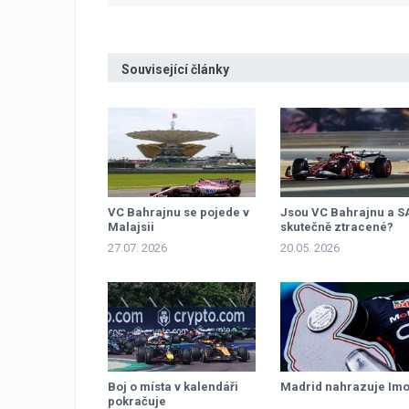
Související články
VC Bahrajnu se pojede v
Jsou VC Bahrajnu a S
Malajsii
skutečně ztracené?
27.07. 2026
20.05. 2026
Boj o místa v kalendáři
Madrid nahrazuje Imo
pokračuje