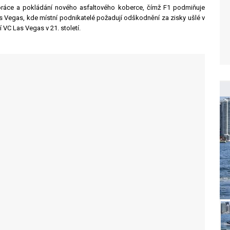
í práce a pokládání nového asfaltového koberce, čímž F1 podmiňuje
as Vegas, kde místní podnikatelé požadují odškodnění za zisky ušlé v
 VC Las Vegas v 21. století.