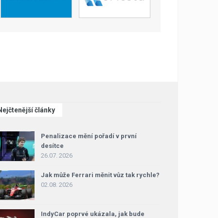
Nejčtenější články
Penalizace mění pořadí v první
desítce
26.07. 2026
Jak může Ferrari měnit vůz tak rychle?
02.08. 2026
IndyCar poprvé ukázala, jak bude