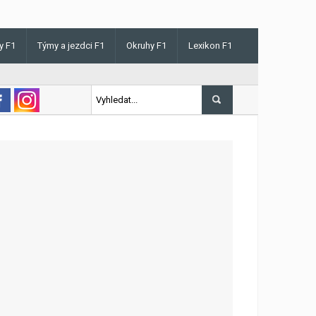
y F1
Týmy a jezdci F1
Okruhy F1
Lexikon F1
s v Maďarsku letos poprvé vyhrál kvalifikaci