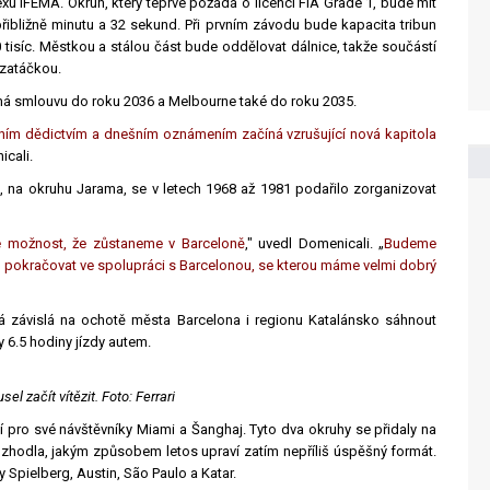
u IFEMA. Okruh, který teprve požádá o licenci FIA Grade 1, bude mít
ibližně minutu a 32 sekund. Při prvním závodu bude kapacita tribun
 tisíc. Městkou a stálou část bude oddělovat dálnice, takže součástí
 zatáčkou.
má smlouvu do roku 2036 a Melbourne také do roku 2035.
ním dědictvím a dnešním oznámením začíná vzrušující nová kapitola
icali.
 na okruhu Jarama, se v letech 1968 až 1981 podařilo zorganizovat
e možnost, že zůstaneme v Barceloně
," uvedl Domenicali. „
Budeme
é pokračovat ve spolupráci s Barcelonou, se kterou máme velmi dobrý
á závislá na ochotě města Barcelona i regionu Katalánsko sáhnout
6.5 hodiny jízdy autem.
l začít vítězit. Foto: Ferrari
í pro své návštěvníky Miami a Šanghaj. Tyto dva okruhy se přidaly na
ozhodla, jakým způsobem letos upraví zatím nepříliš úspěšný formát.
Spielberg, Austin, São Paulo a Katar.