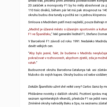
umělé trati, přičemž první zmíněná povede kolem komplex
20 zatáček a monoposty F1 by ho měly absolvovat za př
110 tisíc diváků, během pár let má pak stoupnout na 140
okruhu budou dva tunely a počítá se i s jednou klopenou
Smlouva s Madridem patří mezi nejdelší, pouze Bahrajn 
„
Madrid je úžasné město s úžasným sportovním a kultur
F1 ve Španělsku
,“ řekl generální ředitel F1, Stefano Domen
V Barceloně F1 závodí od roku 1991. Nedaleko Madridu,
devět velkých cen.
"
Aby bylo jasné, fakt, že budeme v Madridu nevylučuj
pokračovat v rozhovorech, abychom zjistili, zda je možn
vztah.
“
Budoucnost okruhu Barcelona-Catalunya tak asi zůstáv
hluboko do svých kapes. Okruhy budou od sebe vzdáleny 
Dokáže Španělsko uživit dvě velké ceny? Carlos Sainz by muse
Přidáváme novinky z dalších okruhů. Pozitivní zprávu maj
seznam sprinterských víkendů, přestože F1 se ještě ner
Zmíněné okruhy nahradily Baku a Spa, na seznamu zůstaly 