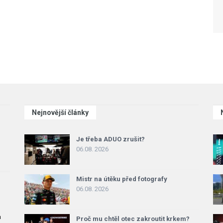
Nejnovější články
Je třeba ADUO zrušit?
06.08. 2026
Mistr na útěku před fotografy
06.08. 2026
a
Proč mu chtěl otec zakroutit krkem?