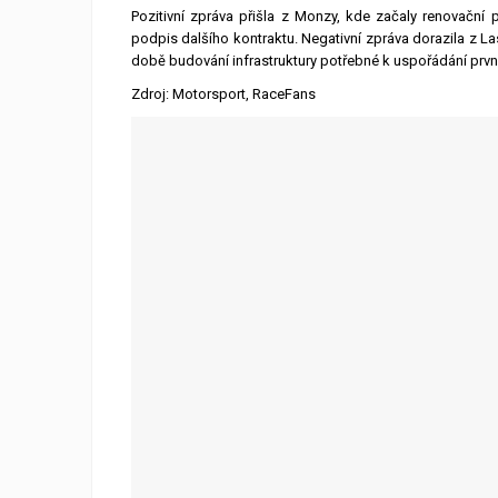
Pozitivní zpráva přišla z Monzy, kde začaly renovačn
podpis dalšího kontraktu. Negativní zpráva dorazila z L
době budování infrastruktury potřebné k uspořádání první
Zdroj: Motorsport, RaceFans