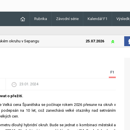
Rubrika
Závodní série
Kalendář F1
Výsledk
ém okruhu v Sepangu
25.07.2026
Lando Norri
F1
23.01. 2024
at o přežití.
že Velká cena Španělska se počínaje rokem 2026 přesune na okruh v
l podepsán na 10 let, což zanechává velké otazníky nad setrváním
velkých cen.
ometru dlouhý hybridní okruh. Bude se jednat o kombinaci městské a