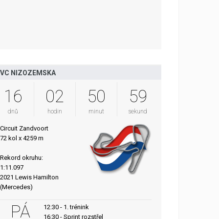
VC NIZOZEMSKA
16
02
50
58
dnů
hodin
minut
sekund
Circuit Zandvoort
72 kol x 4259 m
Rekord okruhu:
1:11.097
2021 Lewis Hamilton
(Mercedes)
PÁ
12:30 - 1. trénink
16:30 - Sprint rozstřel