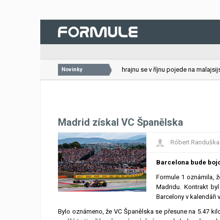
26.07.2026
VC Bahrajnu se v říjnu pojede na malajsijsk
Novinky
Madrid získal VC Španělska
Róbert Randuška
Barcelona bude bojov
Formule 1 oznámila, 
Madridu. Kontrakt by
Barcelony v kalendáři 
Bylo oznámeno, že VC Španělska se přesune na 5.47 kil