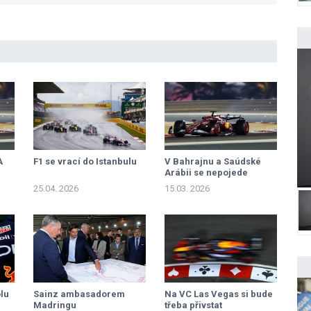
A
F1 se vrací do Istanbulu
V Bahrajnu a Saúdské
Arábii se nepojede
25.04. 2026
15.03. 2026
lu
Sainz ambasadorem
Na VC Las Vegas si bude
Madringu
třeba přivstat