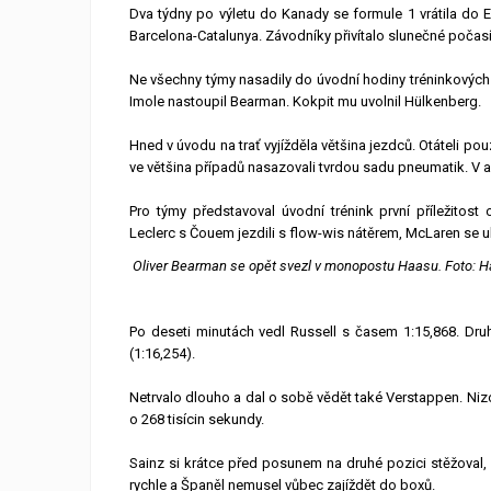
Dva týdny po výletu do Kanady se formule 1 vrátila do 
Barcelona-Catalunya. Závodníky přivítalo slunečné počasí.
Ne všechny týmy nasadily do úvodní hodiny tréninkových 
Imole nastoupil Bearman. Kokpit mu uvolnil Hülkenberg.
Hned v úvodu na trať vyjížděla většina jezdců. Otáteli po
ve většina případů nasazovali tvrdou sadu pneumatik. V a
Pro týmy představoval úvodní trénink první příležitost 
Leclerc s Čouem jezdili s flow-wis nátěrem, McLaren se
Oliver Bearman se opět svezl v monopostu Haasu. Foto: 
Po deseti minutách vedl Russell s časem 1:15,868. Druh
(1:16,254).
Netrvalo dlouho a dal o sobě vědět také Verstappen. Ni
o 268 tisícin sekundy.
Sainz si krátce před posunem na druhé pozici stěžoval, 
rychle a Španěl nemusel vůbec zajíždět do boxů.