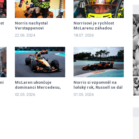
st
Norris nachystal
Norrisovi je rychlost
Verstappenovi
McLarenu záhadou
nepříjemné překvapení
22.06. 2024
18.07. 2026
ní
McLaren ukončuje
Norris si vzpomněl na
i
dominanci Mercedesu,
loňský rok, Russell se dál
Antonelli penalizován
hledá
02.05. 2026
01.05. 2026