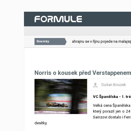
26.07.2026
VC Bahrajnu se v říjnu pojede na malajsijs
Novinky
Norris o kousek před Verstappene
Dušan Bouzek
VC Španělska - 1. tr
Velká cena Španělska z
který porazil jen o 2
Sainzovi dostalo i Ferr
desítky.