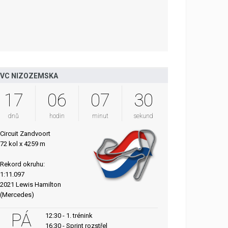
VC NIZOZEMSKA
17
06
07
29
dnů
hodin
minut
sekund
Circuit Zandvoort
72 kol x 4259 m
Rekord okruhu:
1:11.097
2021 Lewis Hamilton
(Mercedes)
PÁ
12:30 - 1. trénink
16:30 - Sprint rozstřel