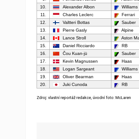
10.
Alexander Albon
Williams
11.
Charles Leclerc
Ferrari
12.
Valtteri Bottas
Sauber
13.
Pierre Gasly
Alpine
14.
Lance Stroll
Aston Ma
15.
Daniel Ricciardo
RB
16.
Čou Kuan-jü
Sauber
17.
Kevin Magnussen
Haas
18.
Logan Sargeant
Williams
19.
Oliver Bearman
Haas
20.
Juki Cunoda
RB
Zdroj: vlastní reportáž redakce, úvodní foto: McLaren