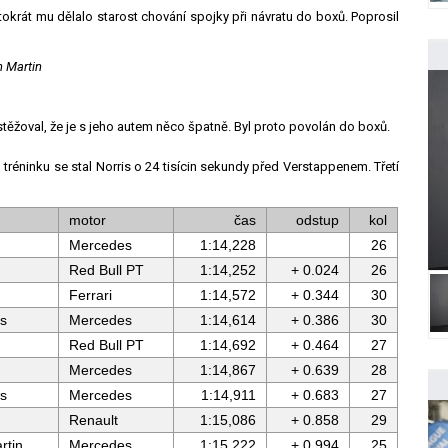
okrát mu dělalo starost chování spojky při návratu do boxů. Poprosil
n Martin
stěžoval, že je s jeho autem něco špatně. Byl proto povolán do boxů.
tréninku se stal Norris o 24 tisícin sekundy před Verstappenem. Třetí
motor
čas
odstup
kol
Mercedes
1:14,228
26
Red Bull PT
1:14,252
+ 0.024
26
Ferrari
1:14,572
+ 0.344
30
s
Mercedes
1:14,614
+ 0.386
30
Red Bull PT
1:14,692
+ 0.464
27
Mercedes
1:14,867
+ 0.639
28
s
Mercedes
1:14,911
+ 0.683
27
Renault
1:15,086
+ 0.858
29
rtin
Mercedes
1:15,222
+ 0.994
25