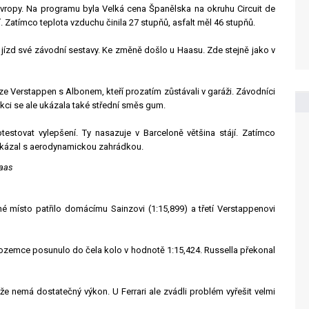
Evropy. Na programu byla Velká cena Španělska na okruhu Circuit de
 Zatímco teplota vzduchu činila 27 stupňů, asfalt měl 46 stupňů.
jízd své závodní sestavy. Ke změně došlo u Haasu. Zde stejně jako v
uze Verstappen s Albonem, kteří prozatím zůstávali v garáži. Závodníci
kci se ale ukázala také střední směs gum.
otestovat vylepšení. Ty nasazuje v Barceloně většina stájí. Zatímco
 ukázal s aerodynamickou zahrádkou.
Haas
é místo patřilo domácímu Sainzovi (1:15,899) a třetí Verstappenovi
zozemce posunulo do čela kolo v hodnotě 1:15,424. Russella překonal
že nemá dostatečný výkon. U Ferrari ale zvádli problém vyřešit velmi