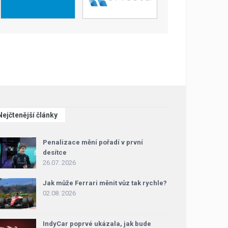
Nejčtenější články
Penalizace mění pořadí v první
desítce
26.07. 2026
Jak může Ferrari měnit vůz tak rychle?
02.08. 2026
IndyCar poprvé ukázala, jak bude