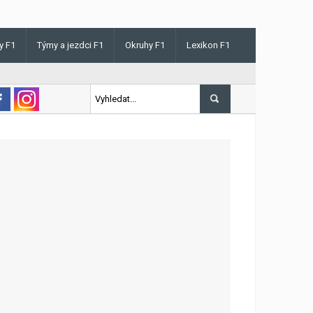
y F1
Týmy a jezdci F1
Okruhy F1
Lexikon F1
s v Maďarsku letos poprvé vyhrál kvalifikaci