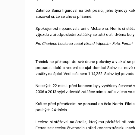
Zatímco Sainz figuroval na třetí pozici, jeho týmový 
stěžoval si, že se chová příšerně.
Spokojenost nepanovala ani u McLarenu. Norris si stěžo
výjezdu z předposlední zatáčiky se totiž ocitl dvěma kol
Pro Charlese Leclerca začal víkend trápením. Foto: Ferrari
Trénink se přehoupl do své druhé poloviny a v akci se 
propadat dolů a vedení se ujal domácí Sainz na nové s
zpátky na špici. Vedl s časem 1:14,252. Sainz byl pozadu o 
Necelých 22 minut před koncem byly vyvěšeny červené vl
2006 a 2013 vyjel v deváté zatáčce mimo trať a z jeho voz
Krátce před přerušením se posunul do čela Norris. Pilot
pouhých 24 tisícin.
Leclerc si stěžoval na Strolla, který mu překážel při o
Ferrari se necelou čtvrthodinu před koncem tréninku nachá