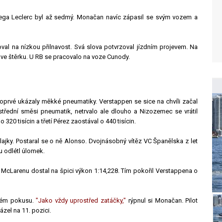
kolega Leclerc byl až sedmý. Monačan navíc zápasil se svým vozem a
val na nízkou přilnavost. Svá slova potvrzoval jízdním projevem. Na
y ve štěrku. U RB se pracovalo na voze Cunody.
poprvé ukázaly měkké pneumatiky. Verstappen se sice na chvíli začal
třední směsi pneumatik, netrvalo ale dlouho a Nizozemec se vrátil
320 tisícin a třetí Pérez zaostával o 440 tisícin.
ajky. Postaral se o ně Alonso. Dvojnásobný vítěz VC Španělska z let
u odlétl úlomek.
a McLarenu dostal na špici výkon 1:14,228. Tím pokořil Verstappena o
strém pokusu.
"Jako vždy uprostřed zatáčky,"
rýpnul si Monačan. Pilot
zel na 11. pozici.