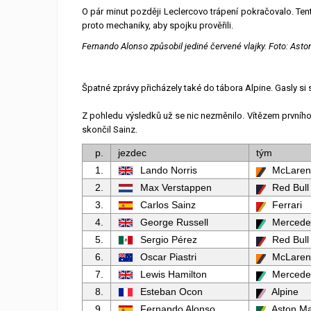
O pár minut později Leclercovo trápení pokračovalo. Tent
proto mechaniky, aby spojku prověřili.
Fernando Alonso způsobil jediné červené vlajky. Foto: Asto
Špatné zprávy přicházely také do tábora Alpine. Gasly si 
Z pohledu výsledků už se nic nezměnilo. Vítězem prvního 
skončil Sainz.
p.
jezdec
tým
1.
Lando Norris
McLaren
2.
Max Verstappen
Red Bull
3.
Carlos Sainz
Ferrari
4.
George Russell
Mercede
5.
Sergio Pérez
Red Bull
6.
Oscar Piastri
McLaren
7.
Lewis Hamilton
Mercede
8.
Esteban Ocon
Alpine
9.
Fernando Alonso
Aston Ma