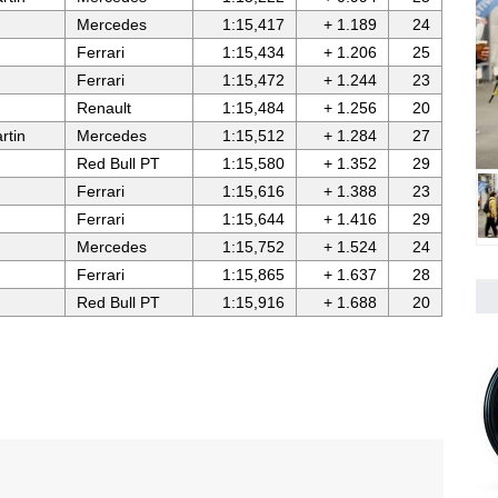
Mercedes
1:15,417
+ 1.189
24
Ferrari
1:15,434
+ 1.206
25
Ferrari
1:15,472
+ 1.244
23
Renault
1:15,484
+ 1.256
20
rtin
Mercedes
1:15,512
+ 1.284
27
Red Bull PT
1:15,580
+ 1.352
29
Ferrari
1:15,616
+ 1.388
23
Ferrari
1:15,644
+ 1.416
29
Mercedes
1:15,752
+ 1.524
24
Ferrari
1:15,865
+ 1.637
28
Red Bull PT
1:15,916
+ 1.688
20