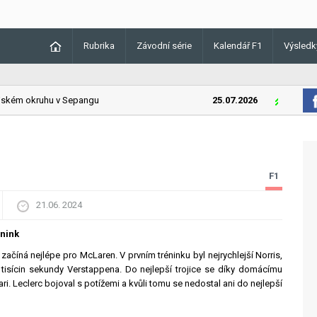
Rubrika
Závodní série
Kalendář F1
Výsledk
kém okruhu v Sepangu
25.07.2026
Lando Norri
m
F1
21.06. 2024
énink
ačíná nejlépe pro McLaren. V prvním tréninku byl nejrychlejší Norris,
4 tisícin sekundy Verstappena. Do nejlepší trojice se díky domácímu
ari. Leclerc bojoval s potížemi a kvůli tomu se nedostal ani do nejlepší