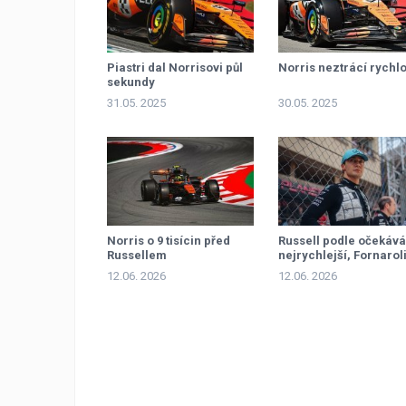
Piastri dal Norrisovi půl
Norris neztrácí rychlo
sekundy
31.05. 2025
30.05. 2025
Norris o 9 tisícin před
Russell podle očekává
Russellem
nejrychlejší, Fornarol
nejlepší z nováčků
12.06. 2026
12.06. 2026