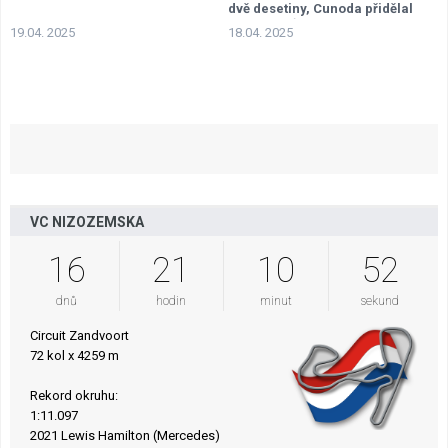
dvě desetiny, Cunoda přidělal
mechanikům práci
19.04. 2025
18.04. 2025
VC NIZOZEMSKA
16
21
10
51
dnů
hodin
minut
sekund
Circuit Zandvoort
72 kol x 4259 m
Rekord okruhu:
1:11.097
2021 Lewis Hamilton (Mercedes)