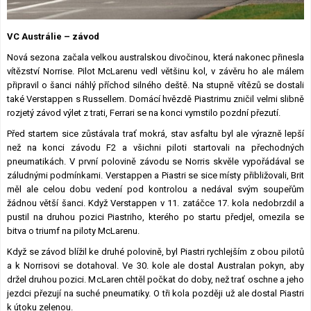
Lexikon F1
VC Austrálie – závod
Nová sezona začala velkou australskou divočinou, která nakonec přinesla
vítězství Norrise. Pilot McLarenu vedl většinu kol, v závěru ho ale málem
připravil o šanci náhlý příchod silného deště. Na stupně vítězů se dostali
také Verstappen s Russellem. Domácí hvězdě Piastrimu zničil velmi slibně
rozjetý závod výlet z trati, Ferrari se na konci vymstilo pozdní přezutí.
Před startem sice zůstávala trať mokrá, stav asfaltu byl ale výrazně lepší
než na konci závodu F2 a všichni piloti startovali na přechodných
pneumatikách. V první polovině závodu se Norris skvěle vypořádával se
záludnými podmínkami. Verstappen a Piastri se sice místy přibližovali, Brit
měl ale celou dobu vedení pod kontrolou a nedával svým soupeřům
žádnou větší šanci. Když Verstappen v 11. zatáčce 17. kola nedobrzdil a
pustil na druhou pozici Piastriho, kterého po startu předjel, omezila se
bitva o triumf na piloty McLarenu.
Když se závod blížil ke druhé polovině, byl Piastri rychlejším z obou pilotů
a k Norrisovi se dotahoval. Ve 30. kole ale dostal Australan pokyn, aby
držel druhou pozici. McLaren chtěl počkat do doby, než trať oschne a jeho
jezdci přezují na suché pneumatiky. O tři kola později už ale dostal Piastri
k útoku zelenou.