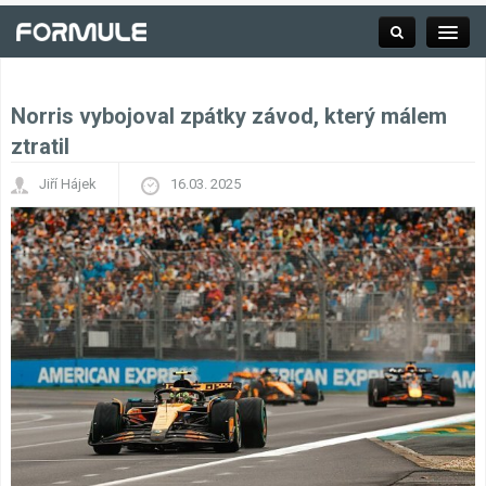
Norris vybojoval zpátky závod, který málem
Rubrika
ztratil
Jiří Hájek
16.03. 2025
Závodní série
Kalendář F1
Výsledky F1
Týmy a jezdci F1
Okruhy F1