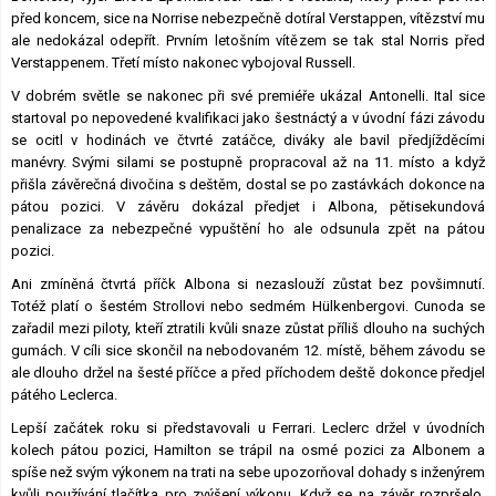
před koncem, sice na Norrise nebezpečně dotíral Verstappen, vítězství mu
ale nedokázal odepřít. Prvním letošním vítězem se tak stal Norris před
Verstappenem. Třetí místo nakonec vybojoval Russell.
V dobrém světle se nakonec při své premiéře ukázal Antonelli. Ital sice
startoval po nepovedené kvalifikaci jako šestnáctý a v úvodní fázi závodu
se ocitl v hodinách ve čtvrté zatáčce, diváky ale bavil předjížděcími
manévry. Svými silami se postupně propracoval až na 11. místo a když
přišla závěrečná divočina s deštěm, dostal se po zastávkách dokonce na
pátou pozici. V závěru dokázal předjet i Albona, pětisekundová
penalizace za nebezpečné vypuštění ho ale odsunula zpět na pátou
pozici.
Ani zmíněná čtvrtá příčk Albona si nezaslouží zůstat bez povšimnutí.
Totéž platí o šestém Strollovi nebo sedmém Hülkenbergovi. Cunoda se
zařadil mezi piloty, kteří ztratili kvůli snaze zůstat příliš dlouho na suchých
gumách. V cíli sice skončil na nebodovaném 12. místě, během závodu se
ale dlouho držel na šesté příčce a před příchodem deště dokonce předjel
pátého Leclerca.
Lepší začátek roku si představovali u Ferrari. Leclerc držel v úvodních
kolech pátou pozici, Hamilton se trápil na osmé pozici za Albonem a
spíše než svým výkonem na trati na sebe upozorňoval dohady s inženýrem
kvůli používání tlačítka pro zvýšení výkonu. Když se na závěr rozpršelo,