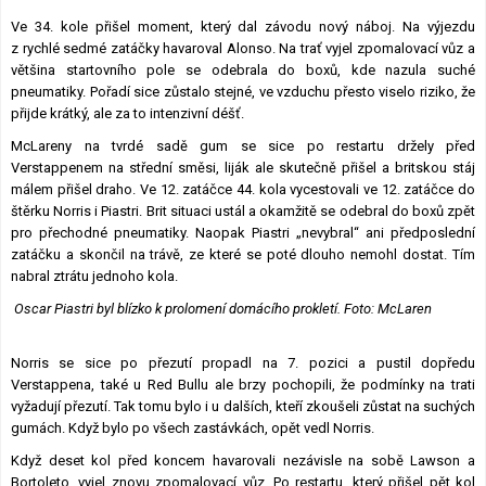
Ve 34. kole přišel moment, který dal závodu nový náboj. Na výjezdu
z rychlé sedmé zatáčky havaroval Alonso. Na trať vyjel zpomalovací vůz a
většina startovního pole se odebrala do boxů, kde nazula suché
pneumatiky. Pořadí sice zůstalo stejné, ve vzduchu přesto viselo riziko, že
přijde krátký, ale za to intenzivní déšť.
McLareny na tvrdé sadě gum se sice po restartu držely před
Verstappenem na střední směsi, liják ale skutečně přišel a britskou stáj
málem přišel draho. Ve 12. zatáčce 44. kola vycestovali ve 12. zatáčce do
štěrku Norris i Piastri. Brit situaci ustál a okamžitě se odebral do boxů zpět
pro přechodné pneumatiky. Naopak Piastri „nevybral“ ani předposlední
zatáčku a skončil na trávě, ze které se poté dlouho nemohl dostat. Tím
nabral ztrátu jednoho kola.
Oscar Piastri byl blízko k prolomení domácího prokletí. Foto: McLaren
Norris se sice po přezutí propadl na 7. pozici a pustil dopředu
Verstappena, také u Red Bullu ale brzy pochopili, že podmínky na trati
vyžadují přezutí. Tak tomu bylo i u dalších, kteří zkoušeli zůstat na suchých
gumách. Když bylo po všech zastávkách, opět vedl Norris.
Když deset kol před koncem havarovali nezávisle na sobě Lawson a
Bortoleto, vyjel znovu zpomalovací vůz. Po restartu, který přišel pět kol