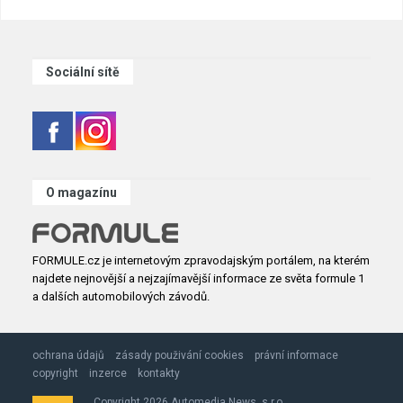
Sociální sítě
O magazínu
FORMULE.cz je internetovým zpravodajským portálem, na kterém
najdete nejnovější a nejzajímavější informace ze světa formule 1
a dalších automobilových závodů.
ochrana údajů
zásady použivání cookies
právní informace
copyright
inzerce
kontakty
Copyright 2026 Automedia News, s.r.o.