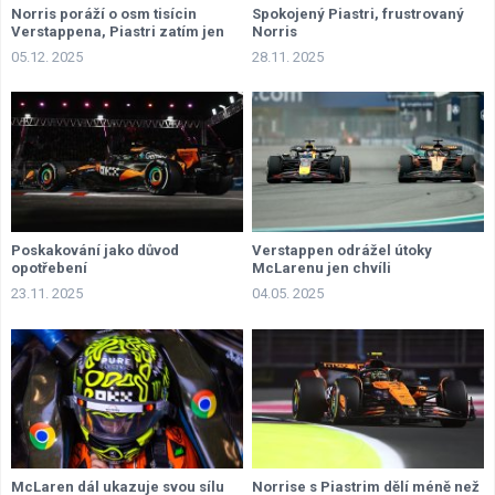
Norris poráží o osm tisícin
Spokojený Piastri, frustrovaný
Verstappena, Piastri zatím jen
Norris
přihlíží
05.12. 2025
28.11. 2025
Poskakování jako důvod
Verstappen odrážel útoky
opotřebení
McLarenu jen chvíli
23.11. 2025
04.05. 2025
McLaren dál ukazuje svou sílu
Norrise s Piastrim dělí méně než