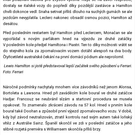
dostaly se italské vozy do popředí díky pozdější zastávce a Hamilton
chvíli dokonce vedl. Snaha setrvat příliš dlouho na suchých gumách se ale
jezdcům nevyplatila. Leclerc nakonec obsadil osmou pozici, Hamilton až
desátou.
Před posledním restartem byl Hamilton před Leclercem, Monačan se ale
vypořádal s novým parťákem hned na výjezdu ze druhé zatáčky.
V posledním kole předjel Hamiltona i Piastri. Ten to díky možnosti vrátit se
do stejného kola za zpomalovacím vozem dotáhl alespoň na dva body.
Čtyřicetileté australské čekání na první domácí pódium ale neprolomil.
Lewis Hamilton si jistě představoval lepší začátek svého působení u Ferrari.
Foto: Ferrari
Náročné podmínky nachytaly mnohem více závodníků než jenom Alonsa,
Bortoleta a Lawsona. Hned při zaváděcím kole boural ve druhé zatáčce
Hadjar. Francouz se neubránil slzám a startovní procedura se musela
opakovat. To znamenalo zkrácení závodu na 57 kol. Hned v prvním kole
boural také Doohan a způsobil první výjezd zpomalovacího vozu. V době,
kdy byl závod neutralizován, ztratil kontrolu nad svým autem také loňský
vítěz z Austrálie Sainz. Španěl skončil ve zdi v poslední zatáčce a jeho
slibně rozjetá premiéra s Williamsem skončila příliš brzy.