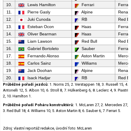
10.
Lewis Hamilton
Ferrari
Ferrari
11.
Pierre Gasly
Alpine
Renaul
12.
Juki Cunoda
RB
Red Bu
13.
Esteban Ocon
Haas
Ferrari
14.
Oliver Bearman
Haas
Ferrari
15.
Liam Lawson
Red Bull
Red Bu
16.
Gabriel Bortoleto
Sauber
Ferrari
17.
Fernando Alonso
Aston Martin
Merce
18.
Carlos Sainz
Williams
Merce
19.
Jack Doohan
Alpine
Renaul
20.
Isack Hadjar
RB
Red Bu
Průběžné pořadí jezdců:
1. Norris 25, 2. Verstappen 18, 3. Russell 15, 4.
Antonelli 12, 5. Albon 10, 6. Stroll 8, 7. Hülkenberg 6, 8. Leclerc 4, 9. Piastri
2, 10. Hamilton 1.
Průběžné pořadí Poháru konstruktérů:
1. McLaren 27, 2. Mercedes 27,
3. Red Bull 18, 4. Williams 10, 5. Aston Martin 8, 6. Sauber 6, 7. Ferrari 5.
Zdroj: vlastní reportáž redakce, úvodní foto: McLaren