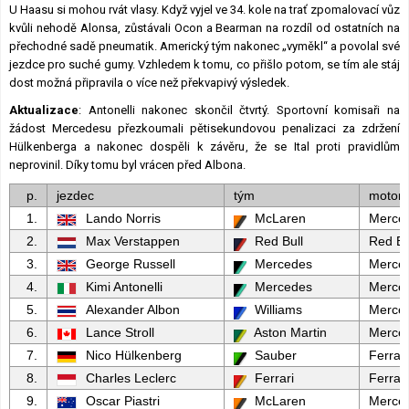
U Haasu si mohou rvát vlasy. Když vyjel ve 34. kole na trať zpomalovací vůz
kvůli nehodě Alonsa, zůstávali Ocon a Bearman na rozdíl od ostatních na
přechodné sadě pneumatik. Americký tým nakonec „vyměkl“ a povolal své
jezdce pro suché gumy. Vzhledem k tomu, co přišlo potom, se tím ale stáj
dost možná připravila o více než překvapivý výsledek.
Aktualizace
: Antonelli nakonec skončil čtvrtý. Sportovní komisaři na
žádost Mercedesu přezkoumali pětisekundovou penalizaci za zdržení
Hülkenberga a nakonec dospěli k závěru, že se Ital proti pravidlům
neprovinil. Díky tomu byl vrácen před Albona.
p.
jezdec
tým
motor
1.
Lando Norris
McLaren
Merce
2.
Max Verstappen
Red Bull
Red Bu
3.
George Russell
Mercedes
Merce
4.
Kimi Antonelli
Mercedes
Merce
5.
Alexander Albon
Williams
Merce
6.
Lance Stroll
Aston Martin
Merce
7.
Nico Hülkenberg
Sauber
Ferrari
8.
Charles Leclerc
Ferrari
Ferrari
9.
Oscar Piastri
McLaren
Merce