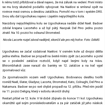
k němu totiž přibližoval a dával najevo, že má zálusk na vedení. První místo
se mu brzy skutečně podařilo vybojovat. Na Naëlovi si smlsnul opět na
rovince mezi osmou a devátou zatáčkou. Pomohl mu v tom i systém DRS.
Svou sílu dal Ugochukwu najevo i zajetím nejrychlejšího kola.
Navzdory nejrychlejšímu kolu se Ugochukwua nadále držel Naël. Badoer
zdolal krajana Lacorteho a už byl pátý. Naopak Del Pino jednu pozici
ztratil. Na 10. pozici ho odsunul Stromsted.
Nicola Lacorte rozjel závod nadějně, skončil ale pro něj hořce. Foto: DAMS
Ugochukwu se začal vzdalovat Naëlovi. V osmém kole už dvojici dělila
jedna vteřina. Badoer se propadl na šesté místo zpět za Lacorteho a poté
se v poslední zatáčce roztočil, když najel levými koly na trávu.
Bhirombhakdi zase narazil do bariéry ve 12. zatáčce a na trať vyjel
zpomalovací vůz.
Za zpomalovacím vozem vedl Ugochukwu. Bodovanou desítku tvořili
rovněž Naël, Slater, Gladysz, Lacorte, Stromsted, Kato, Colnaghi, Del Pino a
Nakamura. Badoer se po své chybě propadl na 12. příčku. Před ním jezdil
na 11. pozici Deligny, který v sobotu skončil druhý.
Restart přišel ve 12. kole. V té době zbývalo do konce 11 kol. Ugochukwu
okamžitě ujel svým pronásledovatelům a za pár zatáček již jeho náskok