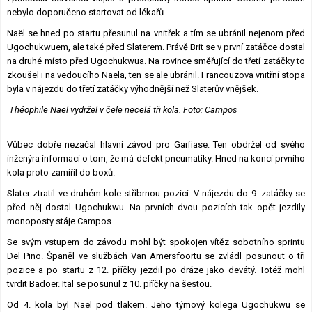
nebylo doporučeno startovat od lékařů.
Naël se hned po startu přesunul na vnitřek a tím se ubránil nejenom před
Ugochukwuem, ale také před Slaterem. Právě Brit se v první zatáčce dostal
na druhé místo před Ugochukwua. Na rovince směřující do třetí zatáčky to
zkoušel i na vedoucího Naëla, ten se ale ubránil. Francouzova vnitřní stopa
byla v nájezdu do třetí zatáčky výhodnější než Slaterův vnějšek.
Théophile Naël vydržel v čele necelá tři kola. Foto: Campos
Vůbec dobře nezačal hlavní závod pro Garfiase. Ten obdržel od svého
inženýra informaci o tom, že má defekt pneumatiky. Hned na konci prvního
kola proto zamířil do boxů.
Slater ztratil ve druhém kole stříbrnou pozici. V nájezdu do 9. zatáčky se
před něj dostal Ugochukwu. Na prvních dvou pozicích tak opět jezdily
monoposty stáje Campos.
Se svým vstupem do závodu mohl být spokojen vítěz sobotního sprintu
Del Pino. Španěl ve službách Van Amersfoortu se zvládl posunout o tři
pozice a po startu z 12. příčky jezdil po dráze jako devátý. Totéž mohl
tvrdit Badoer. Ital se posunul z 10. příčky na šestou.
Od 4. kola byl Naël pod tlakem. Jeho týmový kolega Ugochukwu se