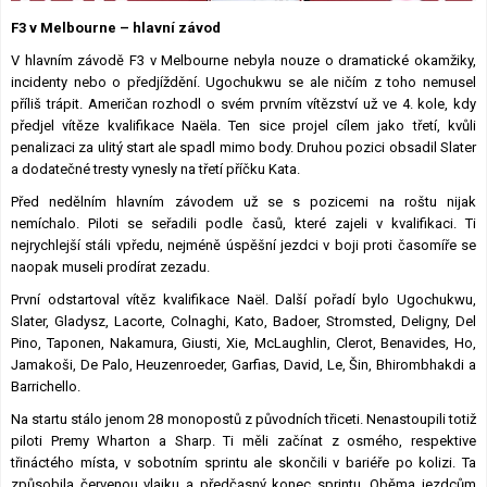
Lexikon F1
F3 v Melbourne – hlavní závod
V hlavním závodě F3 v Melbourne nebyla nouze o dramatické okamžiky,
incidenty nebo o předjíždění. Ugochukwu se ale ničím z toho nemusel
příliš trápit. Američan rozhodl o svém prvním vítězství už ve 4. kole, kdy
předjel vítěze kvalifikace Naëla. Ten sice projel cílem jako třetí, kvůli
penalizaci za ulitý start ale spadl mimo body. Druhou pozici obsadil Slater
a dodatečné tresty vynesly na třetí příčku Kata.
Před nedělním hlavním závodem už se s pozicemi na roštu nijak
nemíchalo. Piloti se seřadili podle časů, které zajeli v kvalifikaci. Ti
nejrychlejší stáli vpředu, nejméně úspěšní jezdci v boji proti časomíře se
naopak museli prodírat zezadu.
První odstartoval vítěz kvalifikace Naël. Další pořadí bylo Ugochukwu,
Slater, Gladysz, Lacorte, Colnaghi, Kato, Badoer, Stromsted, Deligny, Del
Pino, Taponen, Nakamura, Giusti, Xie, McLaughlin, Clerot, Benavides, Ho,
Jamakoši, De Palo, Heuzenroeder, Garfias, David, Le, Šin, Bhirombhakdi a
Barrichello.
Na startu stálo jenom 28 monopostů z původních třiceti. Nenastoupili totiž
piloti Premy Wharton a Sharp. Ti měli začínat z osmého, respektive
třináctého místa, v sobotním sprintu ale skončili v bariéře po kolizi. Ta
způsobila červenou vlajku a předčasný konec sprintu. Oběma jezdcům