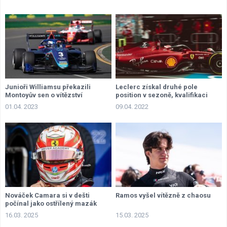
Junioři Williamsu překazili
Leclerc získal druhé pole
Montoyův sen o vítězství
position v sezoně, kvalifikaci
přerušily dvě nehody
01.04. 2023
09.04. 2022
Nováček Camara si v dešti
Ramos vyšel vítězně z chaosu
počínal jako ostřílený mazák
16.03. 2025
15.03. 2025