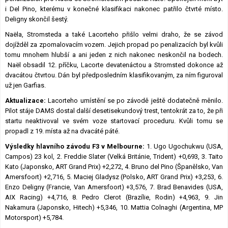
i Del Pino, kterému v konečné klasifikaci nakonec patřilo čtvrté místo.
Deligny skončil šestý.
Naëla, Stromsteda a také Lacorteho přišlo velmi draho, že se závod
dojížděl za zpomalovacím vozem. Jejich propad po penalizacích byl kvůli
tomu mnohem hlubší a ani jeden z nich nakonec neskončil na bodech.
Naël obsadil 12. příčku, Lacorte devatenáctou a Stromsted dokonce až
dvacátou čtvrtou. Dán byl předposledním klasifikovaným, za ním figuroval
už jen Garfias.
Aktualizace:
Lacorteho umístění se po závodě ještě dodatečně měnilo.
Pilot stáje DAMS dostal další desetisekundový trest, tentokrát za to, že při
startu neaktivoval ve svém voze startovací proceduru. Kvůli tomu se
propadl z 19. místa až na dvacáté páté.
Výsledky hlavního závodu F3 v Melbourne:
1. Ugo Ugochukwu (USA,
Campos) 23 kol, 2. Freddie Slater (Velká Británie, Trident) +0,693, 3. Taito
Kato (Japonsko, ART Grand Prix) +2,272, 4. Bruno del Pino (Španělsko, Van
Amersfoort) +2,716, 5. Maciej Gladysz (Polsko, ART Grand Prix) +3,253, 6.
Enzo Deligny (Francie, Van Amersfoort) +3,576, 7. Brad Benavides (USA,
AIX Racing) +4,716, 8. Pedro Clerot (Brazílie, Rodin) +4,963, 9. Jin
Nakamura (Japonsko, Hitech) +5,346, 10. Mattia Colnaghi (Argentina, MP
Motorsport) +5,784.