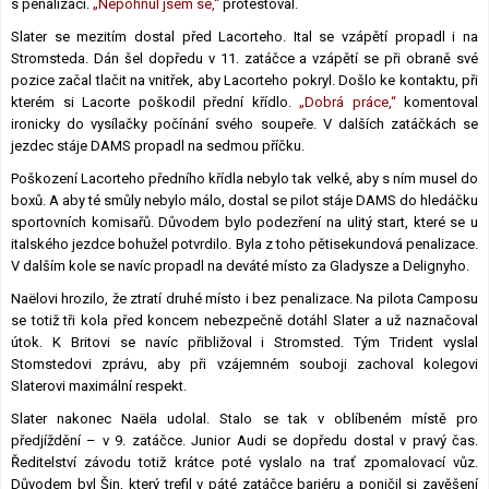
s penalizací.
„Nepohnul jsem se,“
protestoval.
Slater se mezitím dostal před Lacorteho. Ital se vzápětí propadl i na
Stromsteda. Dán šel dopředu v 11. zatáčce a vzápětí se při obraně své
pozice začal tlačit na vnitřek, aby Lacorteho pokryl. Došlo ke kontaktu, při
kterém si Lacorte poškodil přední křídlo.
„Dobrá práce,“
komentoval
ironicky do vysílačky počínání svého soupeře. V dalších zatáčkách se
jezdec stáje DAMS propadl na sedmou příčku.
Poškození Lacorteho předního křídla nebylo tak velké, aby s ním musel do
boxů. A aby té smůly nebylo málo, dostal se pilot stáje DAMS do hledáčku
sportovních komisařů. Důvodem bylo podezření na ulitý start, které se u
italského jezdce bohužel potvrdilo. Byla z toho pětisekundová penalizace.
V dalším kole se navíc propadl na deváté místo za Gladysze a Delignyho.
Naëlovi hrozilo, že ztratí druhé místo i bez penalizace. Na pilota Camposu
se totiž tři kola před koncem nebezpečně dotáhl Slater a už naznačoval
útok. K Britovi se navíc přibližoval i Stromsted. Tým Trident vyslal
Stomstedovi zprávu, aby při vzájemném souboji zachoval kolegovi
Slaterovi maximální respekt.
Slater nakonec Naëla udolal. Stalo se tak v oblíbeném místě pro
předjíždění – v 9. zatáčce. Junior Audi se dopředu dostal v pravý čas.
Ředitelství závodu totiž krátce poté vyslalo na trať zpomalovací vůz.
Důvodem byl Šin, který trefil v páté zatáčce bariéru a poničil si zavěšení