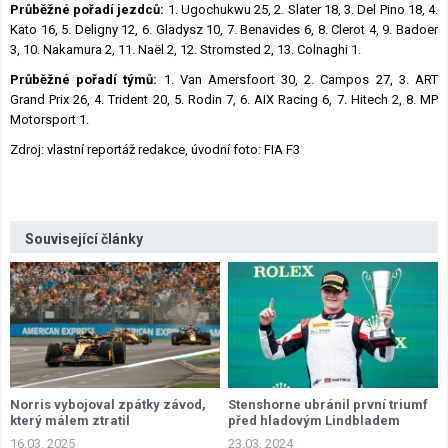
Průběžné pořadí jezdců:
1. Ugochukwu 25, 2. Slater 18, 3. Del Pino 18, 4.
Kato 16, 5. Deligny 12, 6. Gladysz 10, 7. Benavides 6, 8. Clerot 4, 9. Badoer
3, 10. Nakamura 2, 11. Naël 2, 12. Stromsted 2, 13. Colnaghi 1.
Průběžné pořadí týmů:
1. Van Amersfoort 30, 2. Campos 27, 3. ART
Grand Prix 26, 4. Trident 20, 5. Rodin 7, 6. AIX Racing 6, 7. Hitech 2, 8. MP
Motorsport 1.
Zdroj: vlastní reportáž redakce, úvodní foto: FIA F3
Související články
Norris vybojoval zpátky závod,
Stenshorne ubránil první triumf
který málem ztratil
před hladovým Lindbladem
16.03. 2025
23.03. 2024