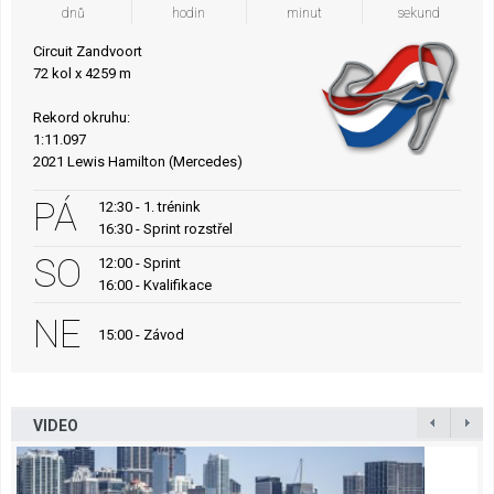
dnů
hodin
minut
sekund
Circuit Zandvoort
72 kol x 4259 m
Rekord okruhu:
1:11.097
2021 Lewis Hamilton (Mercedes)
PÁ
12:30 - 1. trénink
16:30 - Sprint rozstřel
SO
12:00 - Sprint
16:00 - Kvalifikace
NE
15:00 - Závod
VIDEO