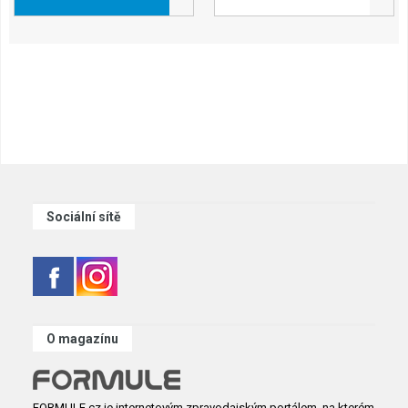
Sociální sítě
O magazínu
FORMULE.cz je internetovým zpravodajským portálem, na kterém