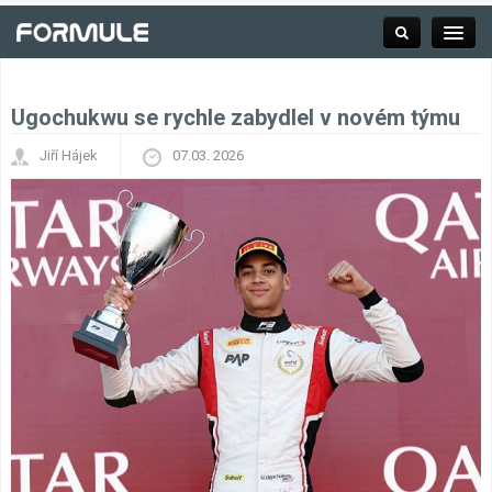
Ugochukwu se rychle zabydlel v novém týmu
Rubrika
Jiří Hájek
07.03. 2026
Závodní série
Kalendář F1
Výsledky F1
Týmy a jezdci F1
Okruhy F1