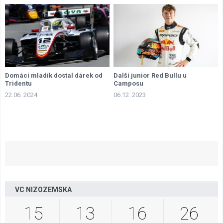
Domácí mladík dostal dárek od
Další junior Red Bullu u
Tridentu
Camposu
22.06. 2024
06.12. 2023
VC NIZOZEMSKA
15
13
16
25