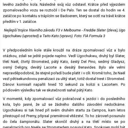
levého zadního kola. Následně svůj vůz odstavil. Krátce před výjezdem
zpomalovacího vozu se roztočil i De Palo. Ten se dostal do hodin ve 4.
zatáčce po kontaktu s trápícím se Badoerem, který se ocitl na trávě krátce
předtím v 1. zatáčce.
Nejlepší trojice hlavního závodu F3 v Melbourne - Freddie Slater (zleva), Ugo
Ugochukwu (uprosted) a Taito Kato (vpravo). Foto: FIA Formula 3
V předposledním kole stále kroužil na dráze zpomalovací vůz a bylo
otázkou, zdali se ještě pojede naplno. Vedl Ugochukwu, druhý byl Slater,
třetí Naël, čtvrtý Stromsted, pátý Kato, šestý Del Pino, sedmý Gladysz,
osmý Deligny, devátý Lacorte a desátý Benavides. Bylo ale velmi
nepravděpodobné, že stejné pořadí bude platit i v cíli. Kromě toho, že Naël
vezl pětisekundovou penalizaci za ulitý start, totiž dostal trest i Stromsted.
Dánovi komisaři napařili hned 10 sekund za kolizi s Lacortem. Po
pódiovém výsledku tak ve skutečnosti sahal pátý Kato.
V momentě, kdy zpomalovací vůz pokračoval s jezdci i do posledního
kola, bylo jasné, že už se žádného dalšího závodění nedočkáme.
Ugochukwu si tak hned při svém druhém startu za Campos, kam letos
přestoupil od Premy, připsal premiérové vítězství. To ho zároveň posunulo
do čela šampionátu. Slater skončil druhý a na třetí místo se po
penalizacích pro Naëla se Stromstedem posunul Kato. Spokojen mohl být