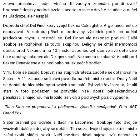
znovu přesahoval jednu vteřinu. K žádným změnám pořadí uvnitř
bodované desítky nedocházelo. Lacorte to sice v deváté zatáčce zkoušel
na Gladysze, ale neuspěl.
Dopředu chtěl Del Pino, který vyvíjel tlak na Colnaghiho. Argentinec měl co
napravovat. V sobotu přišel o bodovaný výsledek poté, co udělal
jezdeckou chybu a roztočil se. Del Pinovi ale nakonec podlehl. Další
souboj se rozhoříval za touto skupinou. Deligny se chtěl mermomocí
dostat před Nakamuru na 10. místo. Japonec byl sice ve své defenzivě
také urputný, nakonec ale Deligny uspěl. Nakamura se okamžitě ocitl pod
tlakem Benavidese a za nedlouho mu skutečně podlehl.
V 15. kole se začalo bojovat i na stupních vítězů. Lacorte se dotahoval na
Slatera. V 11. zatáčce se Italovi povedlo na třetí místo dostat. Druhý Naël
se dostal do hledáčku sportovních komisařů. Byl vyšetřován za to, že ulil
start. A toto podezření se potvrdilo. Naël dostal pětisekundovou
penalizaci a najednou mu hrozilo, že v cíli z pódiových pozic vypadne.
Taito Kato se propracoval k pódiovému výsledku nenápadně. Foto: ART
Grand Prix
Slater prahnul po odvetě a tlačil na Lacorteho. Souboje této dvojice
využívali i další jezdci, aby se dotáhli. Tím se za dvojicí bojující o třetí místo
začal tvořit vláček vozů. Naël mezitím dával najevo svůj nesouhlas