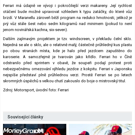
Ferrari má údajně ve vývoji i pokročilejší verzi makareny. Její rychlost
otáčení bude možné upravovat vzhledem k typu zatáčky, do které vůz
brzdí. V Maranellu zároveň běží program na redukci hmotnosti, jelikož je
prý vůz stále šest nebo sedm kilogramů nad minimem (pokud to není
jenom novinářská kachna, six-seven).
Dalším zajímavým projektem je tzv. windscreen, v překladu čelní sklo.
Nejedná se ale o sklo, ale o relativně malý, částečně průhledný kus plastu
po obou stranách místa, kde je halo před jezdcem zapuštěno do
karoserie. A samozřejmě je tvarován jako křídlo. Ferrari ho v Číně
odstranilo před sprintem v obavě, že soupeři podají protest proti
nebezpečnému omezování výhledu jezdce z kokpitu. Ferrari v Japonsku
nejspíše představí plně průhlednou verzi. Prostě Ferrari se po letech
skromných úspěchů s velkou chutí zakouslo do boje o mistrovský titul.
Zdroj: Motorsport, úvodní foto: Ferrari
Související články