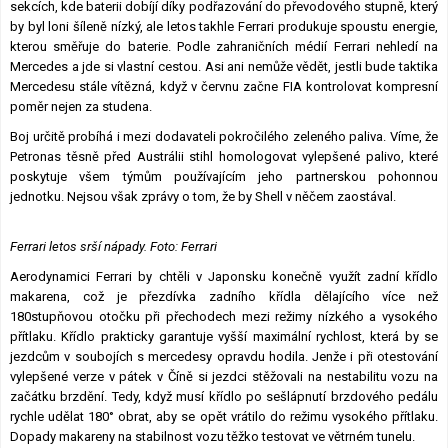
sekcích, kde baterii dobíjí díky podřazování do převodového stupně, který
by byl loni šíleně nízký, ale letos takhle Ferrari produkuje spoustu energie,
kterou směřuje do baterie. Podle zahraničních médií Ferrari nehledí na
Mercedes a jde si vlastní cestou. Asi ani nemůže vědět, jestli bude taktika
Mercedesu stále vítězná, když v červnu začne FIA ​​kontrolovat kompresní
poměr nejen za studena.
Boj určitě probíhá i mezi dodavateli pokročilého zeleného paliva. Víme, že
Petronas těsně před Austrálii stihl homologovat vylepšené palivo, které
poskytuje všem týmům používajícím jeho partnerskou pohonnou
jednotku. Nejsou však zprávy o tom, že by Shell v něčem zaostával.
Ferrari letos srší nápady. Foto: Ferrari
Aerodynamici Ferrari by chtěli v Japonsku konečně využít zadní křídlo
makarena, což je přezdívka zadního křídla dělajícího více než
180stupňovou otočku při přechodech mezi režimy nízkého a vysokého
přítlaku. Křídlo prakticky garantuje vyšší maximální rychlost, která by se
jezdcům v soubojích s mercedesy opravdu hodila. Jenže i při otestování
vylepšené verze v pátek v Číně si jezdci stěžovali na nestabilitu vozu na
začátku brzdění. Tedy, když musí křídlo po sešlápnutí brzdového pedálu
rychle udělat 180° obrat, aby se opět vrátilo do režimu vysokého přítlaku.
Dopady makareny na stabilnost vozu těžko testovat ve větrném tunelu.