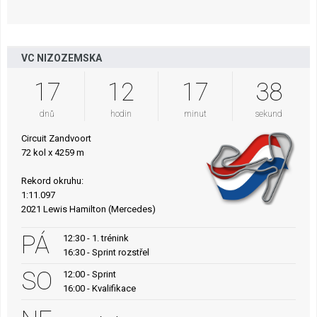
VC NIZOZEMSKA
17
12
17
38
dnů
hodin
minut
sekund
Circuit Zandvoort
72 kol x 4259 m
Rekord okruhu:
1:11.097
2021 Lewis Hamilton (Mercedes)
PÁ
12:30 - 1. trénink
16:30 - Sprint rozstřel
SO
12:00 - Sprint
16:00 - Kvalifikace