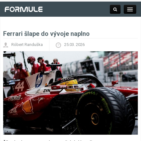
Ferrari šlape do vývoje naplno
Rubrika
Róbert Randuška
25.03. 2026
Závodní série
Kalendář F1
Výsledky F1
Týmy a jezdci F1
Okruhy F1