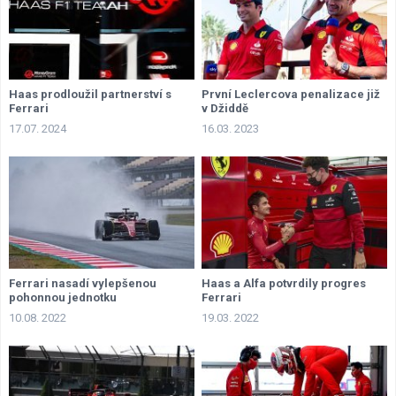
Haas prodloužil partnerství s
První Leclercova penalizace již
Ferrari
v Džiddě
17.07. 2024
16.03. 2023
Ferrari nasadí vylepšenou
Haas a Alfa potvrdily progres
pohonnou jednotku
Ferrari
10.08. 2022
19.03. 2022