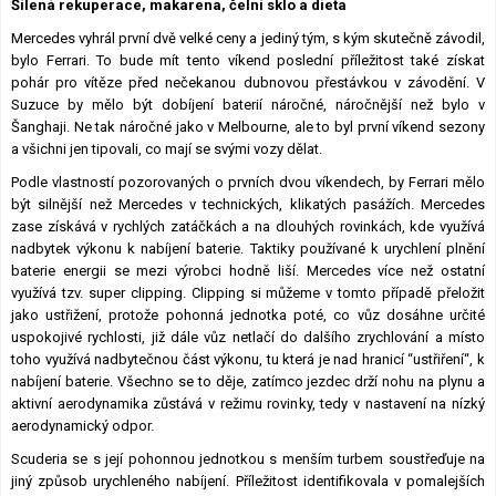
Šílená rekuperace, makarena, čelní sklo a dieta
Lexikon F1
Mercedes vyhrál první dvě velké ceny a jediný tým, s kým skutečně závodil,
bylo Ferrari. To bude mít tento víkend poslední příležitost také získat
pohár pro vítěze před nečekanou dubnovou přestávkou v závodění. V
Suzuce by mělo být dobíjení baterií náročné, náročnější než bylo v
Šanghaji. Ne tak náročné jako v Melbourne, ale to byl první víkend sezony
a všichni jen tipovali, co mají se svými vozy dělat.
Podle vlastností pozorovaných o prvních dvou víkendech, by Ferrari mělo
být silnější než Mercedes v technických, klikatých pasážích. Mercedes
zase získává v rychlých zatáčkách a na dlouhých rovinkách, kde využívá
nadbytek výkonu k nabíjení baterie. Taktiky používané k urychlení plnění
baterie energii se mezi výrobci hodně liší. Mercedes více než ostatní
využívá tzv. super clipping. Clipping si můžeme v tomto případě přeložit
jako ustřižení, protože pohonná jednotka poté, co vůz dosáhne určité
uspokojivé rychlosti, již dále vůz netlačí do dalšího zrychlování a místo
toho využívá nadbytečnou část výkonu, tu která je nad hranicí “ustřiření“, k
nabíjení baterie. Všechno se to děje, zatímco jezdec drží nohu na plynu a
aktivní aerodynamika zůstává v režimu rovinky, tedy v nastavení na nízký
aerodynamický odpor.
Scuderia se s její pohonnou jednotkou s menším turbem soustřeďuje na
jiný způsob urychleného nabíjení. Příležitost identifikovala v pomalejších