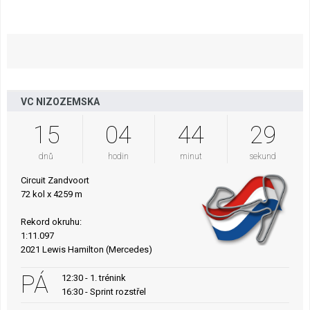
VC NIZOZEMSKA
15
04
44
28
dnů
hodin
minut
sekund
Circuit Zandvoort
72 kol x 4259 m
Rekord okruhu:
1:11.097
2021 Lewis Hamilton (Mercedes)
PÁ
12:30 - 1. trénink
16:30 - Sprint rozstřel