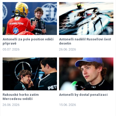
Antonelli za pole position vděčí
Antonelli nadělil Russellovi šest
přípravě
desetin
05.07. 2026
26.06. 2026
Rakouské horko zatím
Antonelli by dostal penalizaci
Mercedesu svědčí
26.06. 2026
15.06. 2026