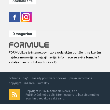
Sociální sítě
O magazínu
FORMULE.cz je internetovým zpravodajským portálem, na kterém
najdete nejnovější a nejzajímavější informace ze světa formule 1
a dalších automobilových závodů.
ochrana údajů
zásady použivání cookies
právní informace
copyright
inzerce
kontakty
Copyright 2026 Automedia News, s.r.o.
Publikování nebo další šíření obsahu je bez písemného
souhlasu redakce zakázáno.