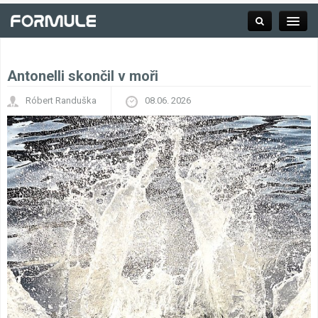
Antonelli skončil v moři
Rubrika
Róbert Randuška
08.06. 2026
Závodní série
Kalendář F1
Výsledky F1
Týmy a jezdci F1
Okruhy F1