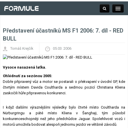
Představení účastníků MS F1 2006: 7. díl - RED
Rubrika
BULL
Tomáš Krejčík
05.03. 2006
Závodní série
Vysoce nasazená laťka.
Kalendář F1
Ohlédnutí za sezónou 2005:
Dobře připravený vůz a motor se postarali o překvapení v úvodní GP, kde
čtvrtým místem Davida Coultharda a sedmou pozicí Christiana Kliena
Výsledky F1
zaskočili hůře připravenou konkurenci.
Týmy a jezdci F1
I když dalšími výraznějšími výsledky bylo čtvrté místo Coultharda na
Nürburgringu a páté místo Kliena v Šanghaji, tým působil
konkurenceschopněji než jeho předchůdce Jaguar. Spolehlivost vozů i
Okruhy F1
motorů umožnila bodovat alespoň jednomu jezdci ve většině závodů.