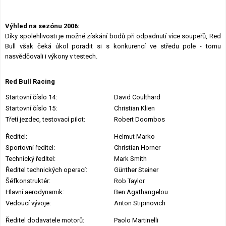
Výhled na sezónu 2006:
Díky spolehlivosti je možné získání bodů při odpadnutí více soupeřů, Red
Bull však čeká úkol poradit si s konkurencí ve středu pole - tomu
nasvědčovali i výkony v testech.
Red Bull Racing
Startovní číslo 14:
David Coulthard
Startovní číslo 15:
Christian Klien
Třetí jezdec, testovací pilot:
Robert Doornbos
Ředitel:
Helmut Marko
Sportovní ředitel:
Christian Horner
Technický ředitel:
Mark Smith
Ředitel technických operací:
Günther Steiner
Šéfkonstruktér:
Rob Taylor
Hlavní aerodynamik:
Ben Agathangelou
Vedoucí vývoje:
Anton Stipinovich
Ředitel dodavatele motorů:
Paolo Martinelli