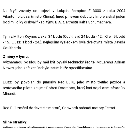
Lexikon F1
Na čtyři závody se objevil v kokpitu šampion F 3000 z roku 2004
Vitantonio Liuzzi (místo Kliena), hned při svém debutu v Imole získal jeden
bod mj. díky diskvalifikaci týmu B.A.R. a trestu Ralfa Schumachera.
Tým z Milton Keynes získal 34 bodů (Coulthard 24 bodů - 12., Klien 9 bodů
- 15., Liuzzi 1 bod - 24.), nejlepším výsledkem byla dvě čtvrtá místa Davida
Coultharda.
Změny v týmu:
Významnou posilou by měl být bývalý technický ředitel McLarenu Adrian
Newey, jeho zařazení nebylo zatím blíže specifikováno.
Liuzzi byl povolán do juniorky Red Bullu, jeho místo třetího jezdce a
testovacího pilota zaujme Robert Doornbos, který loni odjel osm závodů v
Minardi.
Red Bull změnil dodavatele motorů, Cosworth nahradí motory Ferrari.
Silné stránky:
Výhodou jsou zkušenosti i motivace Davida Coultharda, který po trápení v