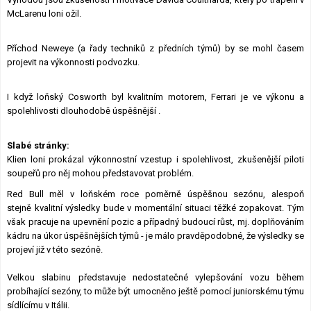
McLarenu loni ožil.
Příchod Neweye (a řady techniků z předních týmů) by se mohl časem
projevit na výkonnosti podvozku.
I když loňský Cosworth byl kvalitním motorem, Ferrari je ve výkonu a
spolehlivosti dlouhodobě úspěšnější .
Slabé stránky:
Klien loni prokázal výkonnostní vzestup i spolehlivost, zkušenější piloti
soupeřů pro něj mohou představovat problém.
Red Bull měl v loňském roce poměrně úspěšnou sezónu, alespoň
stejně kvalitní výsledky bude v momentální situaci těžké zopakovat. Tým
však pracuje na upevnění pozic a případný budoucí růst, mj. doplňováním
kádru na úkor úspěšnějších týmů - je málo pravděpodobné, že výsledky se
projeví již v této sezóně.
Velkou slabinu představuje nedostatečné vylepšování vozu během
probíhající sezóny, to může být umocněno ještě pomocí juniorskému týmu
sídlícímu v Itálii.