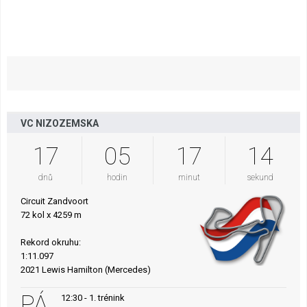
VC NIZOZEMSKA
17
05
17
13
dnů
hodin
minut
sekund
Circuit Zandvoort
72 kol x 4259 m
Rekord okruhu:
1:11.097
2021 Lewis Hamilton (Mercedes)
PÁ
12:30 - 1. trénink