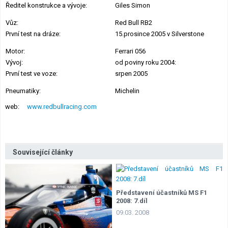
Ředitel konstrukce a vývoje:
Giles Simon
Vůz:
Red Bull RB2
První test na dráze:
15.prosince 2005 v Silverstone
Motor:
Ferrari 056
Vývoj:
od poviny roku 2004:
První test ve voze:
srpen 2005
Pneumatiky:
Michelin
web:
www.redbullracing.com
Související články
Představení účastníků MS F1
2008: 7.díl
09.03. 2008