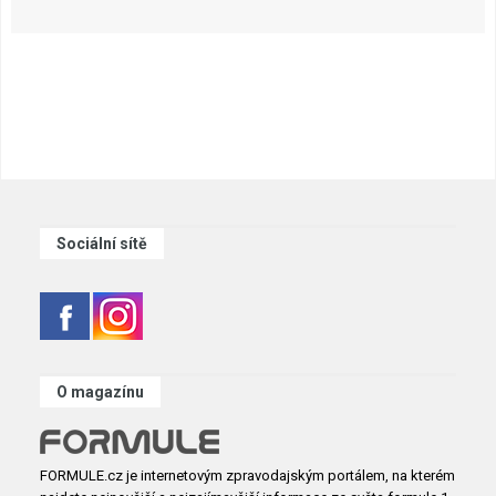
Sociální sítě
O magazínu
FORMULE.cz je internetovým zpravodajským portálem, na kterém