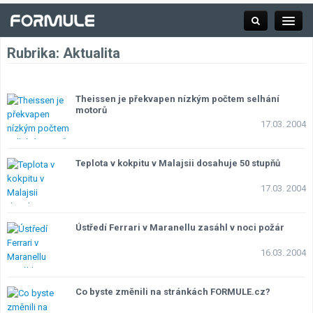
Rubrika:
Aktualita
Rubrika
Theissen je překvapen nízkým počtem selhání
motorů
17.03. 2004
Závodní série
Teplota v kokpitu v Malajsii dosahuje 50 stupňů
Kalendář F1
17.03. 2004
Výsledky F1
Ústředí Ferrari v Maranellu zasáhl v noci požár
16.03. 2004
Týmy a jezdci F1
Okruhy F1
Co byste změnili na stránkách FORMULE.cz?