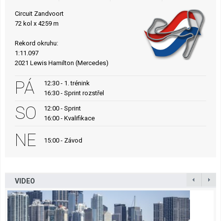
Circuit Zandvoort
72 kol x 4259 m
Rekord okruhu:
1:11.097
2021 Lewis Hamilton (Mercedes)
PÁ
12:30 - 1. trénink
16:30 - Sprint rozstřel
SO
12:00 - Sprint
16:00 - Kvalifikace
NE
15:00 - Závod
VIDEO