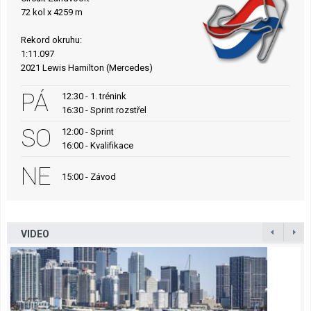
72 kol x 4259 m
Rekord okruhu:
1:11.097
2021 Lewis Hamilton (Mercedes)
PÁ
12:30 - 1. trénink
16:30 - Sprint rozstřel
SO
12:00 - Sprint
16:00 - Kvalifikace
NE
15:00 - Závod
VIDEO