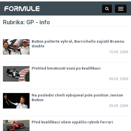
Rubrika:
GP - info
Rubrika
Button počtvrté vyhrál, Barrichello zajistil Brawnu
double
10.05. 2009
Závodní série
Přehled hmotností vozů po kvalifikaci
Kalendář F1
09.05. 2009
Výsledky F1
Na poslední chvíli vybojoval pole position Jenson
Button
09.05. 2009
Týmy a jezdci F1
Okruhy F1
Před kvalifikací všem vypálilo rybník Ferrari