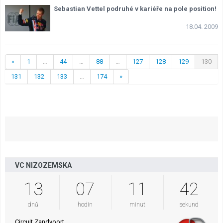
Sebastian Vettel podruhé v kariéře na pole position!
18.04. 2009
«
1
…
44
…
88
…
127
128
129
130
131
132
133
…
174
»
VC NIZOZEMSKA
13
07
11
41
dnů
hodin
minut
sekund
Circuit Zandvoort