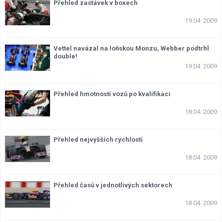
Přehled zastávek v boxech
19.04. 2009
Vettel navázal na loňskou Monzu, Webber podtrhl
double!
19.04. 2009
Přehled hmotností vozů po kvalifikaci
18.04. 2009
Přehled nejvyšších rychlostí
18.04. 2009
Přehled časů v jednotlivých sektorech
18.04. 2009