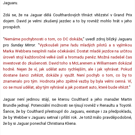
Jaguaru.
Lexikon F1
Zdá se, že na Jaguar dělá Coulthardových třináct vítězství v Grand Prix
dojem. David je velmi zkušený jezdec a to by rovněž mohlo hrát v jeho
prospěch.
"
Nemáme pochybnosti o tom, co DC dokáže
," uvedl zdroj blízký Jaguaru
pro
Sunday Mirror
. "
Vyzkoušeli jsme řadu mladých pilotů a s vyjímkou
Marka Webbera nesplnili naše očekávání. Dostat mladé jezdce na určitou
úroveň stojí každoročně velké úsilí a hromadu peněz. Možná nadešel čas
investovat do zkušenosti. David toho s McLarenem a Williamsem dokázal
hodně. Nejen že ví, jak udělat auto rychlejším, ale i jak vyhrávat. Pokud
dostane šanci zvítězit, dokáže ji využít. Není pochyb o tom, co by to
znamenalo pro tým. Hodnota jeho zpětné vazby by byla velmi cenná. Ví,
co se musí udělat, aby tým vyhrával a jak postavit auto, které bude vítězit.
"
Jaguar není jedinou stájí, se kterou Coulthard a jeho manažer Martin
Brundle jednají. Potenciální možnosti se rýsují rovněž v Renaultu a Toyotě.
Šance, že by Coulthard přestoupil do Jaguaru, existuje i za předpokladu,
že by Webber v Jaguaru setrval i příští rok. Je totiž málo pravděpodobné,
že by si Jaguar ponechal Christiana Kliena.