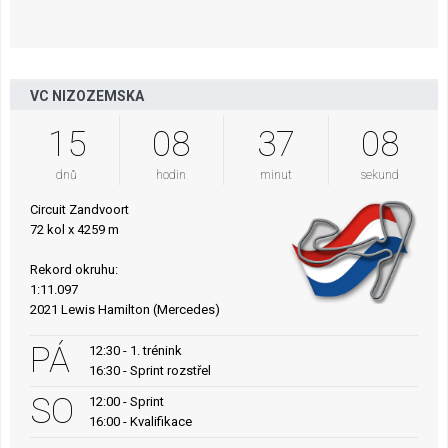
VC NIZOZEMSKA
15
08
37
07
dnů
hodin
minut
sekund
Circuit Zandvoort
72 kol x 4259 m
Rekord okruhu:
1:11.097
2021 Lewis Hamilton (Mercedes)
PÁ
12:30 - 1. trénink
16:30 - Sprint rozstřel
SO
12:00 - Sprint
16:00 - Kvalifikace