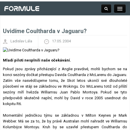
Uvidíme Coultharda v Jaguaru?
Rubrika
Ladislav Lála
17.05. 2004
Závodní série
Mladí piloti nesplnili naše očekávání.
Pokud jsou zprávy přicházející z Anglie pravdivé, mohli bychom se na
konci sezóny dočkat přestupu Davida Coultharda z McLarenu do Jaguaru.
Kalendář F1
Zatím vše nasvědčujeme tomu, že Skot letos ukončí své dlouholeté
působení ve stáji se základnou ve Wokingu. Do McLarenu totiž od příští
Výsledky F1
sezóny míří hvězda Williamsu Juan Pablo Montoya. Pokud se tyto
předpovědi skutečně naplní, mohl by David v roce 2005 usednout do
kokpitu R6.
Týmy a jezdci F1
Momentální jedničkou týmu se základnou v Milton Keynes je Mark
Okruhy F1
Webber. Má se za to, že by právě Australan mohl nahradit ve Williamsu
Kolumbijce Montoyu. Kruh by se uzavřel přestupem Coultharda do