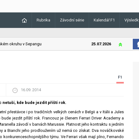
Rubrika
Závodní série
Kalendář F1
Výsledk
ém okruhu v Sepangu
25.07.2026
Lando Norri
F1
16.09. 2014
netuší, kde bude jezdit příští rok.
tní přestávce i po tradičních velkých cenách v Belgii a v Itálii a Jules
e bude jezdit příští rok. Francouz je členem Ferrari Driver Academy a
aranella závodí v barvách Marussie. Platnost jeho kontraktu s jedním
óny a Bianchi jeho prodloužením už nemá co získat. Dva nováčkovské
do konkurenceschopnějšího týmu. Ve Ferrari však mají plno, Fernando