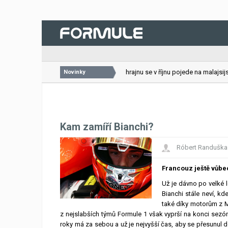
26.07.2026
VC Bahrajnu se v říjnu pojede na malajsijsk
Novinky
Kam zamíří Bianchi?
Róbert Randuška
Francouz ještě vůbec 
Už je dávno po velké le
Bianchi stále neví, kd
také díky motorům z M
z nejslabších týmů Formule 1 však vyprší na konci sez
roky má za sebou a už je nejvyšší čas, aby se přesunul 