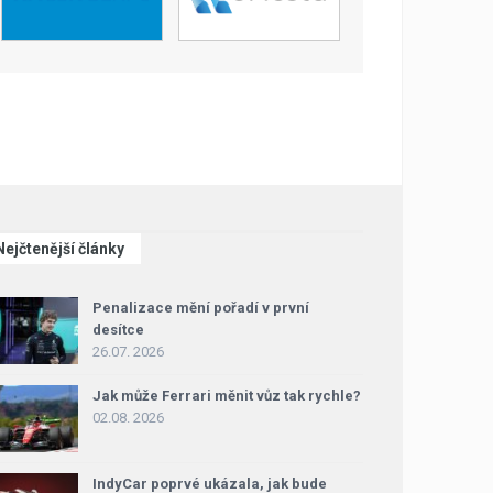
Nejčtenější články
Penalizace mění pořadí v první
desítce
26.07. 2026
Jak může Ferrari měnit vůz tak rychle?
02.08. 2026
IndyCar poprvé ukázala, jak bude