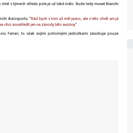
 míst v týmech středu pole je už také málo. Bude tedy muset Bianchi
anchi Autosportu. "
Rád bych v tom už měl jasno, ale v této chvíli ani já
 se chci soustředit jen na závody této sezóny.
"
oru Ferrari, to však svými pohonnými jednotkami zásobuje pouze