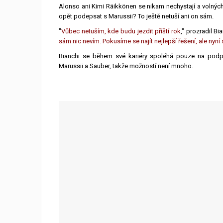
Alonso ani Kimi Räikkönen se nikam nechystají a volných
opět podepsat s Marussii? To ještě netuší ani on sám.
"
Vůbec netuším, kde budu jezdit příští rok
," prozradil Bi
sám nic nevím. Pokusíme se najít nejlepší řešení, ale nyní
Bianchi se během své kariéry spoléhá pouze na podp
Marussii a Sauber, takže možností není mnoho.