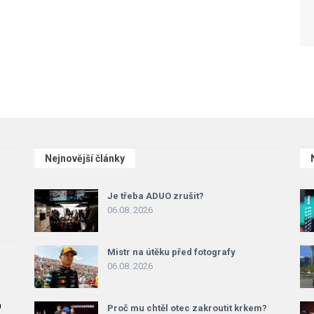
Nejnovější články
Je třeba ADUO zrušit?
06.08. 2026
Mistr na útěku před fotografy
06.08. 2026
a
Proč mu chtěl otec zakroutit krkem?