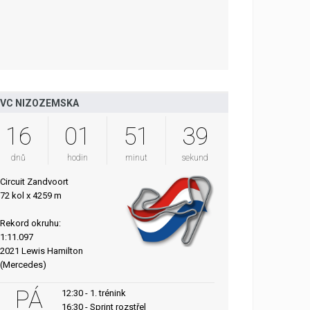
VC NIZOZEMSKA
16
01
51
38
dnů
hodin
minut
sekund
Circuit Zandvoort
72 kol x 4259 m
Rekord okruhu:
1:11.097
2021 Lewis Hamilton
(Mercedes)
PÁ
12:30 - 1. trénink
16:30 - Sprint rozstřel