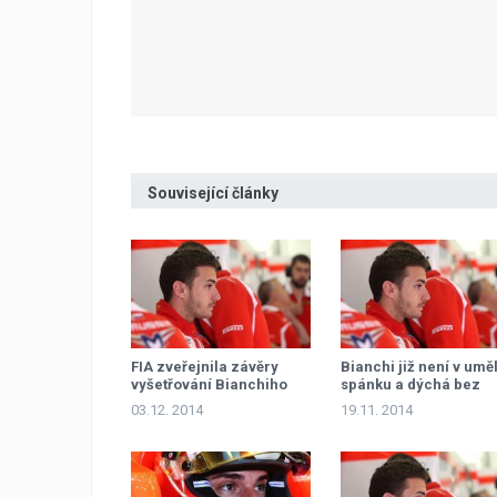
Související články
FIA zveřejnila závěry
Bianchi již není v um
vyšetřování Bianchiho
spánku a dýchá bez
nehody
pomoci
03.12. 2014
19.11. 2014