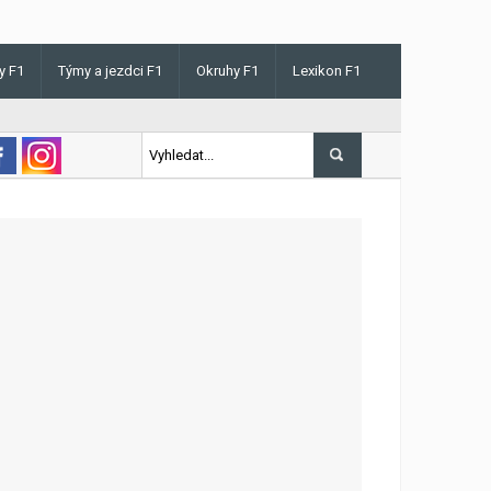
y F1
Týmy a jezdci F1
Okruhy F1
Lexikon F1
s v Maďarsku letos poprvé vyhrál kvalifikaci